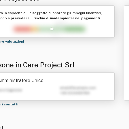
ta la capacità di un soggetto di onorare gli impegni finanziari,
ando a
prevedere il rischio di inadempienza nei pagamenti.
tre valutazioni
sone in Care Project Srl
mministratore Unico
emailATexample.com
e e Cognome
+39 0123456789
tri contatti
rl