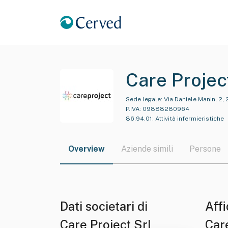
Care Projec
Sede legale:
Via Daniele Manin, 2,
P.IVA:
09888280964
86.94.01
:
Attività infermieristiche
Overview
Aziende simili
Persone
Dati societari di
Affi
Care Project Srl
Care