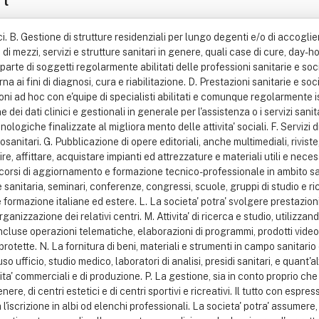
ci. B. Gestione di strutture residenziali per lungo degenti e/o di accogli
, di mezzi, servizi e strutture sanitari in genere, quali case di cure, day-h
da parte di soggetti regolarmente abilitati delle professioni sanitarie e soc
 ai fini di diagnosi, cura e riabilitazione. D. Prestazioni sanitarie e so
i ad hoc con e'quipe di specialisti abilitati e comunque regolarmente iscr
dei dati clinici e gestionali in generale per l'assistenza o i servizi sanita
ologiche finalizzate al migliora mento delle attivita' sociali. F. Servizi 
anitari. G. Pubblicazione di opere editoriali, anche multimediali, riviste, m
re, affittare, acquistare impianti ed attrezzature e materiali utili e necess
corsi di aggiornamento e formazione tecnico-professionale in ambito sani
sanitaria, seminari, conferenze, congressi, scuole, gruppi di studio e ric
 e formazione italiane ed estere. L. La societa' potra' svolgere prestazion
nizzazione dei relativi centri. M. Attivita' di ricerca e studio, utilizzand
luse operazioni telematiche, elaborazioni di programmi, prodotti video e
otette. N. La fornitura di beni, materiali e strumenti in campo sanitario 
 uso ufficio, studio medico, laboratori di analisi, presidi sanitari, e quant
ivita' commerciali e di produzione. P. La gestione, sia in conto proprio che
genere, di centri estetici e di centri sportivi e ricreativi. Il tutto con espr
ta l'iscrizione in albi od elenchi professionali. La societa' potra' assumer