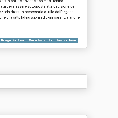
to della partecipazione non modifichino
tata deve essere sottoposta alla decisione dei
nziaria ritenuta necessaria o utile dall'organo
ne di avalli, fideiussioni ed ogni garanzia anche
Progettazione
Bene immobile
Innovazione