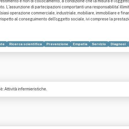
nvestimento e non di collocamento, a condizione che la misura e l'ogget
o. L'assunzione di partecipazioni comportanti una responsabilita' illimi
ualsiasi operazione commerciale, industriale, mobiliare, immobiliare e fina
ispetto al conseguimento dell'oggetto sociale, ivi comprese la prestazio
nte
Ricerca scientifica
Prevenzione
Empatia
Servizio
Diagnosi
Letteratura
Software
 Attività infermieristiche.