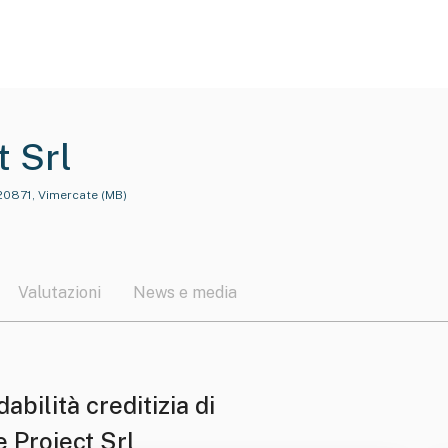
t Srl
 20871, Vimercate (MB)
Valutazioni
News e media
dabilità creditizia di
 Project Srl