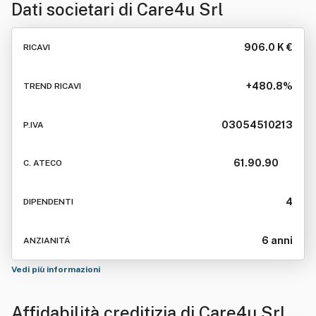
Dati societari di
Care4u Srl
906.0 K €
RICAVI
+480.8%
TREND RICAVI
03054510213
P.IVA
61.90.90
C. ATECO
4
DIPENDENTI
6 anni
ANZIANITÁ
Vedi più informazioni
Affidabilità creditizia di
Care4u Srl