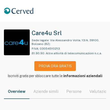
Care4u Srl
Sede legale:
Via Alessandro Volta, 13/A, 39100,
Bolzano (BZ)
P.IVA:
03054510213
61.90.90
:
Altre attività di telecomunicazioni n.c.a.
PROVA ORA GRATIS
Iscriviti gratis per sbloccare tutte le
informazioni aziendali
Overview
Aziende simili
Persone
Valutazioni