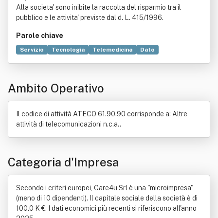
Alla societa' sono inibite la raccolta del risparmio tra il
pubblico e le attivita' previste dal d. L. 415/1996.
Parole chiave
Servizio
Tecnologia
Telemedicina
Dato
Teleassistenza
Benessere
Rete di computer
Distribuzione commerciale
Brevetto
Commercio
Ambito Operativo
Diritto
Economia
Know-how
Multimedialità
Il codice di attività ATECO 61.90.90 corrisponde a: Altre
attività di telecomunicazioni n.c.a..
Categoria d'Impresa
Secondo i criteri europei, Care4u Srl è una "microimpresa"
(meno di 10 dipendenti). Il capitale sociale della società è di
100.0 K €. I dati economici più recenti si riferiscono all'anno