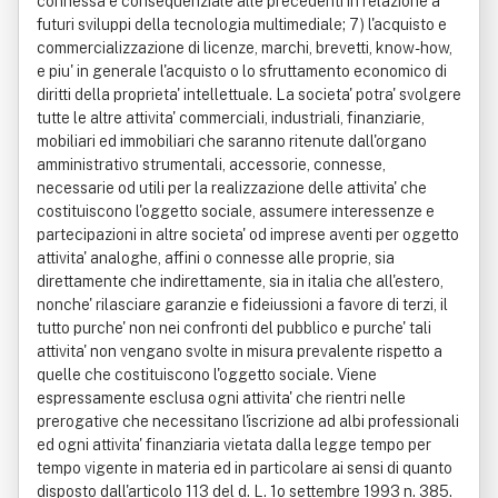
connessa e consequenziale alle precedenti in relazione a
futuri sviluppi della tecnologia multimediale; 7) l'acquisto e
commercializzazione di licenze, marchi, brevetti, know-how,
e piu' in generale l'acquisto o lo sfruttamento economico di
diritti della proprieta' intellettuale. La societa' potra' svolgere
tutte le altre attivita' commerciali, industriali, finanziarie,
mobiliari ed immobiliari che saranno ritenute dall'organo
amministrativo strumentali, accessorie, connesse,
necessarie od utili per la realizzazione delle attivita' che
costituiscono l'oggetto sociale, assumere interessenze e
partecipazioni in altre societa' od imprese aventi per oggetto
attivita' analoghe, affini o connesse alle proprie, sia
direttamente che indirettamente, sia in italia che all'estero,
nonche' rilasciare garanzie e fideiussioni a favore di terzi, il
tutto purche' non nei confronti del pubblico e purche' tali
attivita' non vengano svolte in misura prevalente rispetto a
quelle che costituiscono l'oggetto sociale. Viene
espressamente esclusa ogni attivita' che rientri nelle
prerogative che necessitano l'iscrizione ad albi professionali
ed ogni attivita' finanziaria vietata dalla legge tempo per
tempo vigente in materia ed in particolare ai sensi di quanto
disposto dall'articolo 113 del d. L. 1o settembre 1993 n. 385.