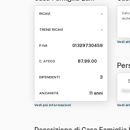
Ninfea Sas Di
Gia
Valu
-
RICAVI
Giannetti Stefania
aiut
-
TREND RICAVI
Vedi al
01329730459
P.IVA
87.99.00
C. ATECO
Per
Di G
3
DIPENDENTI
Nom
11 anni
ANZIANITÁ
Vedi più informazioni
Vedi al
Descrizione di Casa Famiglia 