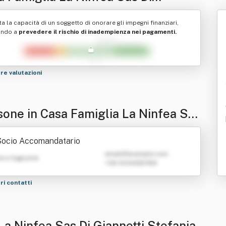
nnetti Stefania
ta la capacità di un soggetto di onorare gli impegni finanziari,
ando a
prevedere il rischio di inadempienza nei pagamenti.
tre valutazioni
sone in Casa Famiglia La Ninfea Sas
iannetti Stefania
Socio Accomandatario
emailATexample.com
e e Cognome
+39 0123456789
tri contatti
La Ninfea Sas Di Giannetti Stefania