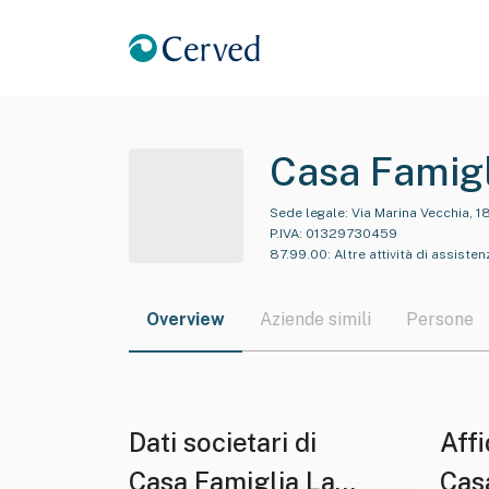
Casa Famigl
Sede legale:
Via Marina Vecchia, 1
P.IVA:
01329730459
87.99.00
:
Altre attività di assisten
Overview
Aziende simili
Persone
Dati societari di
Affi
Casa Famiglia La
Cas