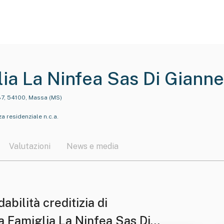
ia La Ninfea Sas Di Giannet
87, 54100, Massa (MS)
za residenziale n.c.a.
Valutazioni
News e media
dabilità creditizia di
a Famiglia La Ninfea Sas Di