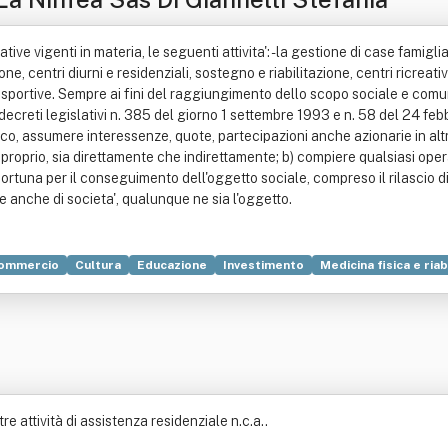
ve vigenti in materia, le seguenti attivita': - la gestione di case famiglia 
, centri diurni e residenziali, sostegno e riabilitazione, centri ricreativi;
e e sportive. Sempre ai fini del raggiungimento dello scopo sociale e comu
creti legislativi n. 385 del giorno 1 settembre 1993 e n. 58 del 24 febbra
ico, assumere interessenze, quote, partecipazioni anche azionarie in altr
oprio, sia direttamente che indirettamente; b) compiere qualsiasi oper
ortuna per il conseguimento dell'oggetto sociale, compreso il rilascio di 
 e anche di societa', qualunque ne sia l'oggetto.
ommercio
Cultura
Educazione
Investimento
Medicina fisica e riab
re attività di assistenza residenziale n.c.a..