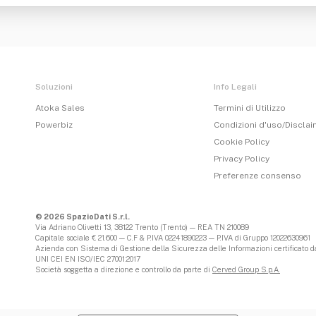
Soluzioni
Info Legali
Atoka Sales
Termini di Utilizzo
Powerbiz
Condizioni d'uso/Discla
Cookie Policy
Privacy Policy
Preferenze consenso
© 2026 SpazioDati S.r.l.
Via Adriano Olivetti 13, 38122 Trento (Trento) — REA TN 210089
Capitale sociale € 21.600 — C.F & P.IVA 02241890223 — P.IVA di Gruppo 12022630961
Azienda con Sistema di Gestione della Sicurezza delle Informazioni certificato da
UNI CEI EN ISO/IEC 27001:2017
Società soggetta a direzione e controllo da parte di
Cerved Group S.p.A.