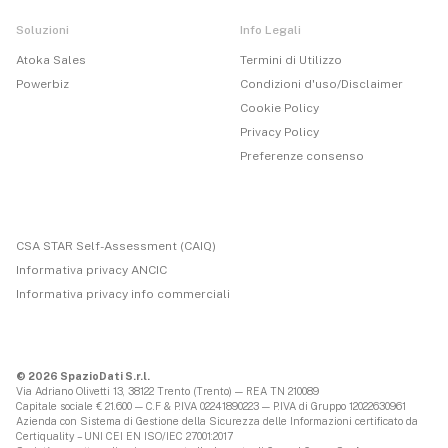
Soluzioni
Info Legali
Atoka Sales
Termini di Utilizzo
Powerbiz
Condizioni d'uso/Disclaimer
Cookie Policy
Privacy Policy
Preferenze consenso
CSA STAR Self-Assessment (CAIQ)
Informativa privacy ANCIC
Informativa privacy info commerciali
© 2026 SpazioDati S.r.l.
Via Adriano Olivetti 13, 38122 Trento (Trento) — REA TN 210089
Capitale sociale € 21.600 — C.F & P.IVA 02241890223 — P.IVA di Gruppo 12022630961
Azienda con Sistema di Gestione della Sicurezza delle Informazioni certificato da
Certiquality – UNI CEI EN ISO/IEC 27001:2017