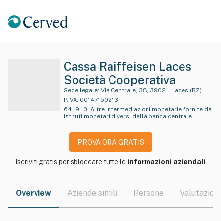
Cassa Raiffeisen Laces
Società Cooperativa
Sede legale:
Via Centrale, 38, 39021, Laces (BZ)
P.IVA:
00147150213
64.19.10
:
Altre intermediazioni monetarie fornite da
istituti monetari diversi dalla banca centrale
PROVA ORA GRATIS
Iscriviti gratis per sbloccare tutte le
informazioni aziendali
Overview
Aziende simili
Persone
Valutazioni