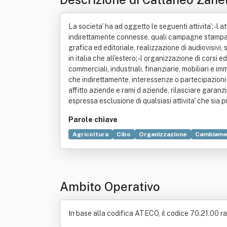
La societa' ha ad oggetto le seguenti attivita': - l 
indirettamente connesse, quali campagne stampa, u
grafica ed editoriale, realizzazione di audiovisivi,
in italia che all'estero; - l organizzazione di cors
commerciali, industriali, finanziarie, mobiliari e i
che indirettamente, interessenze o partecipazioni
affitto aziende e rami d aziende, rilasciare garanzi
espressa esclusione di qualsiasi attivita' che sia 
Parole chiave
Agricoltura
Cibo
Organizzazione
Cambiamen
Locazione
Commercio
Convegno
Editoria
Ambito Operativo
In base alla codifica ATECO, il codice 70.21.00 r