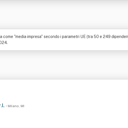
 come "media impresa" secondo i parametri UE (tra 50 e 249 dipendenti).
2024.
.l.
• Milano, MI