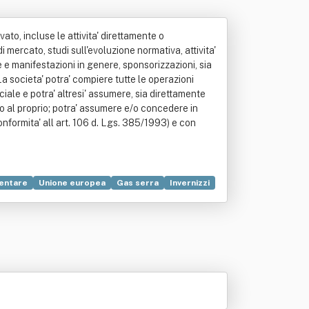
vato, incluse le attivita' direttamente o
ercato, studi sull'evoluzione normativa, attivita'
ne e manifestazioni in genere, sponsorizzazioni, sia
La societa' potra' compiere tutte le operazioni
ciale e potra' altresi' assumere, sia direttamente
o al proprio; potra' assumere e/o concedere in
conformita' all art. 106 d. Lgs. 385/1993) e con
mentare
Unione europea
Gas serra
Invernizzi