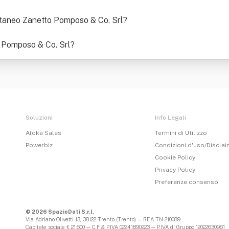
attaneo Zanetto Pomposo & Co. Srl
?
o Pomposo & Co. Srl
?
Soluzioni
Info Legali
Atoka Sales
Termini di Utilizzo
Powerbiz
Condizioni d'uso/Discla
Cookie Policy
Privacy Policy
Preferenze consenso
© 2026 SpazioDati S.r.l.
Via Adriano Olivetti 13, 38122 Trento (Trento) — REA TN 210089
Capitale sociale € 21.600 — C.F & P.IVA 02241890223 — P.IVA di Gruppo 12022630961