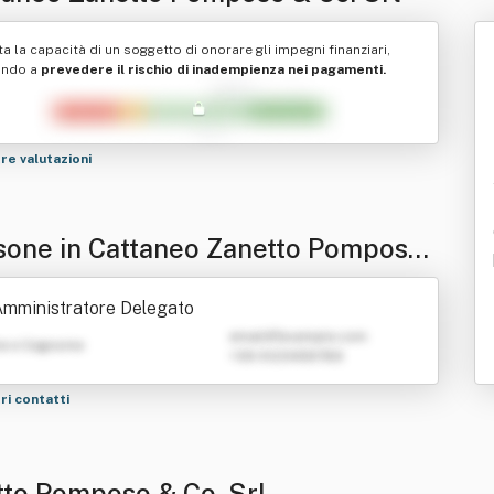
ta la capacità di un soggetto di onorare gli impegni finanziari,
ando a
prevedere il rischio di inadempienza nei pagamenti.
tre valutazioni
sone in Cattaneo Zanetto Pomposo
. Srl
mministratore Delegato
emailATexample.com
e e Cognome
+39 0123456789
tri contatti
tto Pomposo & Co. Srl