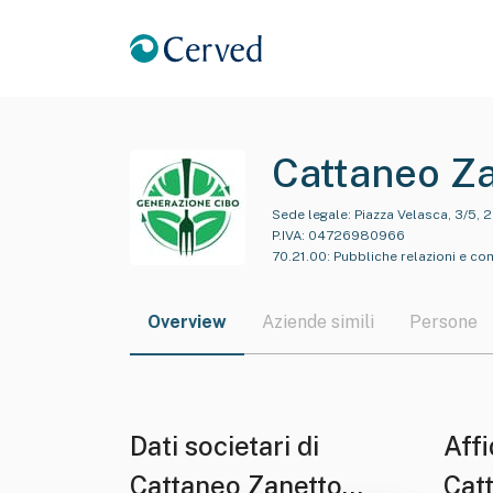
Cattaneo Za
Sede legale:
Piazza Velasca, 3/5, 2
P.IVA:
04726980966
70.21.00
:
Pubbliche relazioni e c
Overview
Aziende simili
Persone
Dati societari di
Affi
Cattaneo Zanetto
Cat