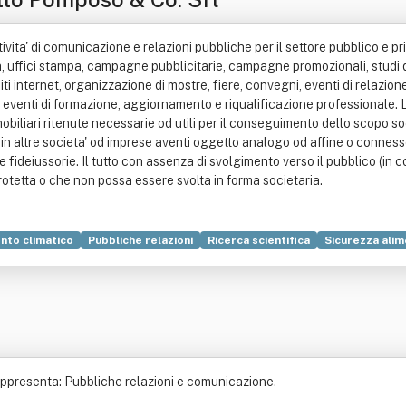
attivita' di comunicazione e relazioni pubbliche per il settore pubblico e pri
ffici stampa, campagne pubblicitarie, campagne promozionali, studi di m
 siti internet, organizzazione di mostre, fiere, convegni, eventi di relazio
i ed eventi di formazione, aggiornamento e riqualificazione professionale. 
mmobiliari ritenute necessarie od utili per il conseguimento dello scopo so
 in altre societa' od imprese aventi oggetto analogo od affine o conness
e fideiussorie. Il tutto con assenza di svolgimento verso il pubblico (in 
protetta o che non possa essere svolta in forma societaria.
to climatico
Pubbliche relazioni
Ricerca scientifica
Sicurezza ali
Formazione
Industria
Italia
Promozione
Pubblicità
appresenta: Pubbliche relazioni e comunicazione.