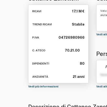
Pomposo & Co. Srl
Valu
17.1 M €
RICAVI
aiut
Stabile
TREND RICAVI
Vedi al
04726980966
P.IVA
70.21.00
C. ATECO
Per
& Co
80
DIPENDENTI
A
Nom
21 anni
ANZIANITÁ
Vedi più informazioni
Vedi al
Descrizione di Cattaneo Zane