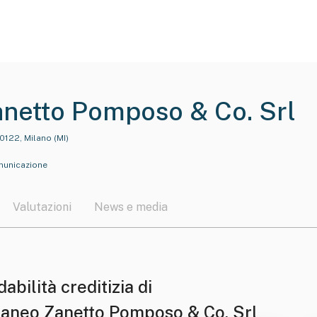
netto Pomposo & Co. Srl
0122, Milano (MI)
omunicazione
Valutazioni
News e media
dabilità creditizia di
taneo Zanetto Pomposo & Co. Srl