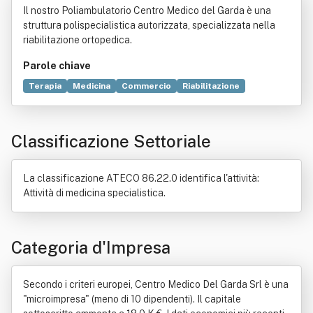
Il nostro Poliambulatorio Centro Medico del Garda è una
struttura polispecialistica autorizzata, specializzata nella
riabilitazione ortopedica.
Parole chiave
Terapia
Medicina
Commercio
Riabilitazione
Benessere
Estetica
Beneficenza
Ozono
Sistema sanitario
Salute
Settore primario
Classificazione Settoriale
Ambiente (biologia)
Fisica
Igiene
Individuo
Italia
Legge
Malattia professionale
Sicurezza
La classificazione ATECO 86.22.0 identifica l'attività:
Attività di medicina specialistica.
Categoria d'Impresa
Secondo i criteri europei, Centro Medico Del Garda Srl è una
"microimpresa" (meno di 10 dipendenti). Il capitale