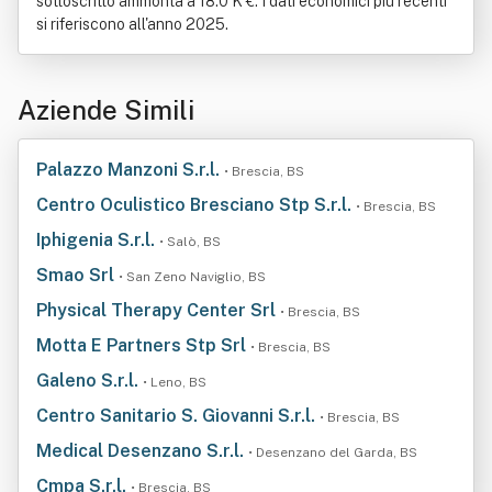
sottoscritto ammonta a 18.0 K €. I dati economici più recenti
si riferiscono all'anno 2025.
Aziende Simili
Palazzo Manzoni S.r.l.
• Brescia, BS
Centro Oculistico Bresciano Stp S.r.l.
• Brescia, BS
Iphigenia S.r.l.
• Salò, BS
Smao Srl
• San Zeno Naviglio, BS
Physical Therapy Center Srl
• Brescia, BS
Motta E Partners Stp Srl
• Brescia, BS
Galeno S.r.l.
• Leno, BS
Centro Sanitario S. Giovanni S.r.l.
• Brescia, BS
Medical Desenzano S.r.l.
• Desenzano del Garda, BS
Cmpa S.r.l.
• Brescia, BS