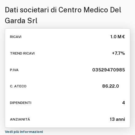
Dati societari di
Centro Medico Del
Garda Srl
1.0 M €
RICAVI
+7.7%
TREND RICAVI
03529470985
P.IVA
86.22.0
C. ATECO
4
DIPENDENTI
13 anni
ANZIANITÁ
Vedi più informazioni