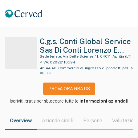
C.g.s. Conti Global Service
Sas Di Conti Lorenzo E
Conti Gabriele
Sede legale:
Via Delle Scienze, 11, 04011, Aprilia (LT)
P.IVA:
02922110594
46.44.40
:
Commercio all'ingrosso di prodotti per la
pulizia
PROVA ORA GRATIS
Iscriviti gratis per sbloccare tutte le
informazioni aziendali
Overview
Aziende simili
Persone
Valutazioni