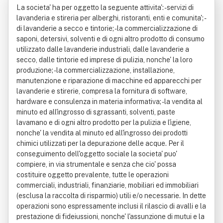
La societa' ha per oggetto la seguente attivita': - servizi di
briele
lavanderia e stireria per alberghi, ristoranti, enti e comunita'; -
di lavanderie a secco e tintorie; - la commercializzazione di
saponi, detersivi, solventi e di ogni altro prodotto di consumo
utilizzato dalle lavanderie industriali, dalle lavanderie a
secco, dalle tintorie ed imprese di pulizia, nonche' la loro
produzione; - la commercializzazione, installazione,
manutenzione e riparazione di macchine ed apparecchi per
lavanderie e stirerie, compresa la fornitura di software,
hardware e consulenza in materia informativa; - la vendita al
minuto ed all'ingrosso di sgrassanti, solventi, paste
lavamano e di ogni altro prodotto per la pulizia e l'igiene,
nonche' la vendita al minuto ed all'ingrosso dei prodotti
chimici utilizzati per la depurazione delle acque. Per il
conseguimento dell'oggetto sociale la societa' puo'
compiere, in via strumentale e senza che cio' possa
costituire oggetto prevalente, tutte le operazioni
commerciali, industriali, finanziarie, mobiliari ed immobiliari
(esclusa la raccolta di risparmio) utili e/o necessarie. In dette
operazioni sono espressamente inclusi il rilascio di avalli e la
prestazione di fideiussioni, nonche' l'assunzione di mutui e la