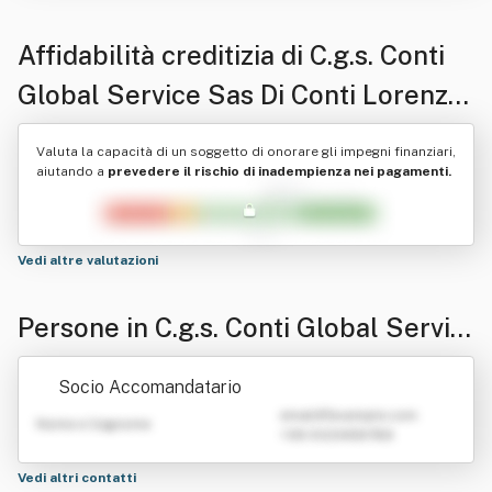
Affidabilità creditizia di
C.g.s. Conti
Global Service Sas Di Conti Lorenzo
E Conti Gabriele
Valuta la capacità di un soggetto di onorare gli impegni finanziari,
aiutando a
prevedere il rischio di inadempienza nei pagamenti.
Vedi altre valutazioni
Persone in C.g.s. Conti Global Servic
e Sas Di Conti Lorenzo E Conti Gabri
Socio Accomandatario
ele
emailATexample.com
Nome e Cognome
+39 0123456789
Vedi altri contatti