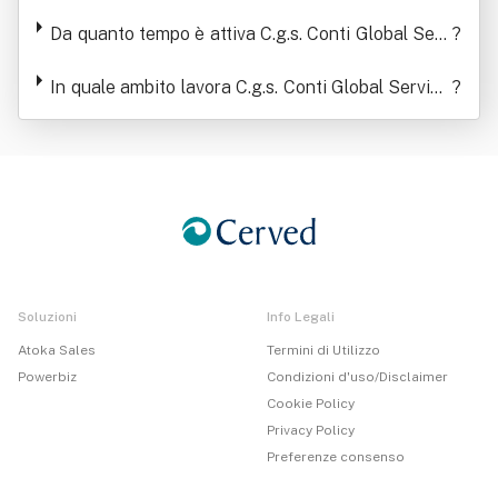
Sas Di Conti Lorenzo E Conti Gabriele
Da quanto tempo è attiva C.g.s. Conti Global Serv
?
ice Sas Di Conti Lorenzo E Conti Gabriele
In quale ambito lavora C.g.s. Conti Global Service
?
Sas Di Conti Lorenzo E Conti Gabriele
Soluzioni
Info Legali
Atoka Sales
Termini di Utilizzo
Powerbiz
Condizioni d'uso/Disclaimer
Cookie Policy
Privacy Policy
Preferenze consenso