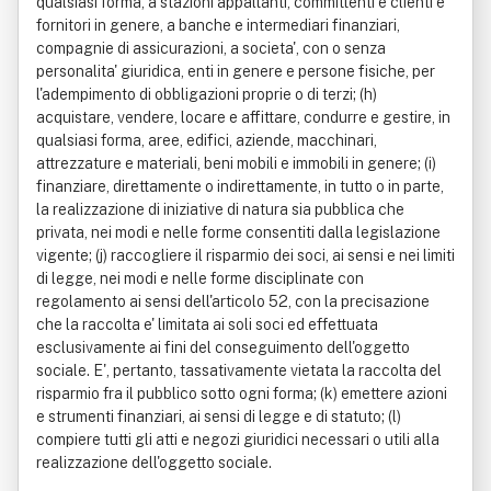
qualsiasi forma, a stazioni appaltanti, committenti e clienti e
fornitori in genere, a banche e intermediari finanziari,
compagnie di assicurazioni, a societa', con o senza
personalita' giuridica, enti in genere e persone fisiche, per
l'adempimento di obbligazioni proprie o di terzi; (h)
acquistare, vendere, locare e affittare, condurre e gestire, in
qualsiasi forma, aree, edifici, aziende, macchinari,
attrezzature e materiali, beni mobili e immobili in genere; (i)
finanziare, direttamente o indirettamente, in tutto o in parte,
la realizzazione di iniziative di natura sia pubblica che
privata, nei modi e nelle forme consentiti dalla legislazione
vigente; (j) raccogliere il risparmio dei soci, ai sensi e nei limiti
di legge, nei modi e nelle forme disciplinate con
regolamento ai sensi dell'articolo 52, con la precisazione
che la raccolta e' limitata ai soli soci ed effettuata
esclusivamente ai fini del conseguimento dell'oggetto
sociale. E', pertanto, tassativamente vietata la raccolta del
risparmio fra il pubblico sotto ogni forma; (k) emettere azioni
e strumenti finanziari, ai sensi di legge e di statuto; (l)
compiere tutti gli atti e negozi giuridici necessari o utili alla
realizzazione dell'oggetto sociale.