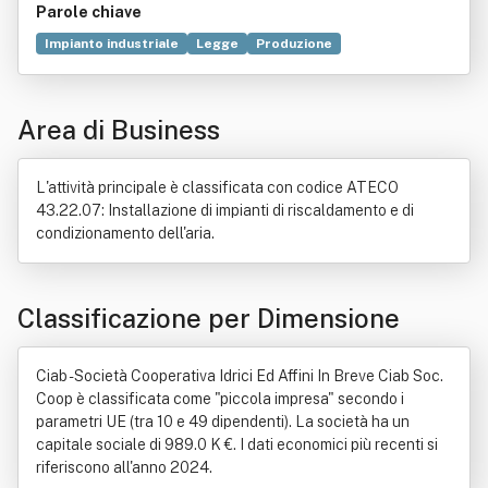
Parole chiave
Impianto industriale
Legge
Produzione
Impianto chimico
Associazione (diritto)
Bene immobile
Commercio
Edificio
Industria
Manutenzione
Area di Business
Opere pubbliche
Riciclaggio dei rifiuti
L'attività principale è classificata con codice ATECO
43.22.07: Installazione di impianti di riscaldamento e di
condizionamento dell'aria.
Classificazione per Dimensione
Ciab - Società Cooperativa Idrici Ed Affini In Breve Ciab Soc.
Coop è classificata come "piccola impresa" secondo i
parametri UE (tra 10 e 49 dipendenti). La società ha un
capitale sociale di 989.0 K €. I dati economici più recenti si
riferiscono all'anno 2024.