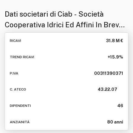
Dati societari di
Ciab - Società
Cooperativa Idrici Ed Affini In Breve
Ciab Soc. Coop
31.8 M €
RICAVI
+15.9%
TREND RICAVI
00311390371
P.IVA
43.22.07
C. ATECO
46
DIPENDENTI
80 anni
ANZIANITÁ