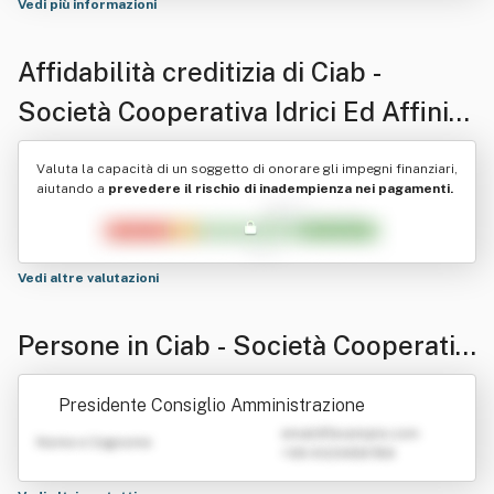
Vedi più informazioni
Affidabilità creditizia di
Ciab -
Società Cooperativa Idrici Ed Affini
In Breve Ciab Soc. Coop
Valuta la capacità di un soggetto di onorare gli impegni finanziari,
aiutando a
prevedere il rischio di inadempienza nei pagamenti.
Vedi altre valutazioni
Persone in Ciab - Società Cooperativ
a Idrici Ed Affini In Breve Ciab Soc. C
Presidente Consiglio Amministrazione
oop
emailATexample.com
Nome e Cognome
+39 0123456789