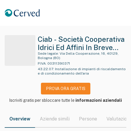
Ciab - Società Cooperativa
Idrici Ed Affini In Breve
Ciab Soc. Coop
Sede legale:
Via Della Cooperazione, 16, 40129,
Bologna (BO)
P.IVA:
00311390371
43.22.07
:
Installazione di impianti di riscaldamento
e di condizionamento dell'aria
PROVA ORA GRATIS
Iscriviti gratis per sbloccare tutte le
informazioni aziendali
Overview
Aziende simili
Persone
Valutazioni