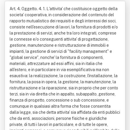
ativa Idrici Ed Affini In Breve Ciab So
Art. 4. Oggetto. 4. 1. L'attivita' che costituisce oggetto della
c. Coop
societa' cooperativa, in considerazione del contenuto del
rapporto mutualistico dei requisiti e degli interessi dei soci,
consiste nell'esecuzione di lavori, la fornitura di prodotti e/o
la prestazione di servizi, anche tra loro integrati, comprese
le connesse e/o conseguenti attivita' di progettazione,
gestione, manutenzione e ristrutturazione di immobili e
impianti, la gestione di servizi di "facility management" e
"global service", nonche' la fornitura di componenti,
materiali, attrezzature ad essi affini, sia in italia che
all'estero, e in particolare in via esemplificativa ma non
esaustiva: la realizzazione, la costruzione, l'installazione, la
fornitura, la posa in opera, la gestione, la manutenzione, la
ristrutturazione e la riparazione, sia in proprio che per conto
terzi, sia in via diretta che in appalto, subappalto, gestione,
finanza di progetto, concessione o sub concessione, e
comunque in qualsiasi altra forma che fosse consentita
dalla legge, sia che detta attivita' sia affidata da enti pubblici
che da enti, associazioni, persone fisiche e giuridiche
private, di tutti i lavori in particolare, e di tutte le opere,