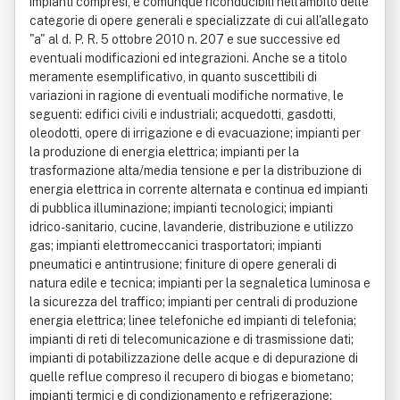
impianti compresi, e comunque riconducibili nell'ambito delle
categorie di opere generali e specializzate di cui all'allegato
"a" al d. P. R. 5 ottobre 2010 n. 207 e sue successive ed
eventuali modificazioni ed integrazioni. Anche se a titolo
meramente esemplificativo, in quanto suscettibili di
variazioni in ragione di eventuali modifiche normative, le
seguenti: edifici civili e industriali; acquedotti, gasdotti,
oleodotti, opere di irrigazione e di evacuazione; impianti per
la produzione di energia elettrica; impianti per la
trasformazione alta/media tensione e per la distribuzione di
energia elettrica in corrente alternata e continua ed impianti
di pubblica illuminazione; impianti tecnologici; impianti
idrico-sanitario, cucine, lavanderie, distribuzione e utilizzo
gas; impianti elettromeccanici trasportatori; impianti
pneumatici e antintrusione; finiture di opere generali di
natura edile e tecnica; impianti per la segnaletica luminosa e
la sicurezza del traffico; impianti per centrali di produzione
energia elettrica; linee telefoniche ed impianti di telefonia;
impianti di reti di telecomunicazione e di trasmissione dati;
impianti di potabilizzazione delle acque e di depurazione di
quelle reflue compreso il recupero di biogas e biometano;
impianti termici e di condizionamento e refrigerazione;