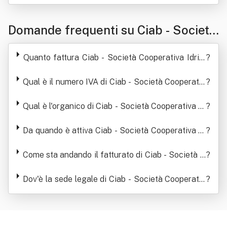
Domande frequenti su Ciab - Società
Cooperativa Idrici Ed Affini In Breve
Quanto fattura Ciab - Società Cooperativa Idrici
?
Ciab Soc. Coop
Ed Affini In Breve Ciab Soc. Coop
Qual è il numero IVA di Ciab - Società Cooperativ
?
a Idrici Ed Affini In Breve Ciab Soc. Coop
Qual è l'organico di Ciab - Società Cooperativa Id
?
rici Ed Affini In Breve Ciab Soc. Coop
Da quando è attiva Ciab - Società Cooperativa Id
?
rici Ed Affini In Breve Ciab Soc. Coop
Come sta andando il fatturato di Ciab - Società C
?
ooperativa Idrici Ed Affini In Breve Ciab Soc. Coo
p
Dov'è la sede legale di Ciab - Società Cooperativ
?
a Idrici Ed Affini In Breve Ciab Soc. Coop