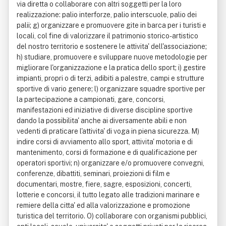
via diretta o collaborare con altri soggetti per la loro
realizzazione: palio interforze, palio interscuole, palio dei
palii; g) organizzare e promuovere gite in barca per i turisti e
locali, col fine di valorizzare il patrimonio storico-artistico
del nostro territorio e sostenere le attivita' dell'associazione;
h) studiare, promuovere e sviluppare nuove metodologie per
migliorare l'organizzazione e la pratica dello sport; i) gestire
impianti, propri o di terzi, adibiti a palestre, campi e strutture
sportive di vario genere; l) organizzare squadre sportive per
la partecipazione a campionati, gare, concorsi,
manifestazioni ed iniziative di diverse discipline sportive
dando la possibilita' anche ai diversamente abili e non
vedenti di praticare l'attivita' di voga in piena sicurezza. M)
indire corsi di avviamento allo sport, attivita' motoria e di
mantenimento, corsi di formazione e di qualificazione per
operatori sportivi; n) organizzare e/o promuovere convegni,
conferenze, dibattiti, seminari, proiezioni di film e
documentari, mostre, fiere, sagre, esposizioni, concerti,
lotterie e concorsi, il tutto legato alle tradizioni marinare e
remiere della citta' ed alla valorizzazione e promozione
turistica del territorio. O) collaborare con organismi pubblici,