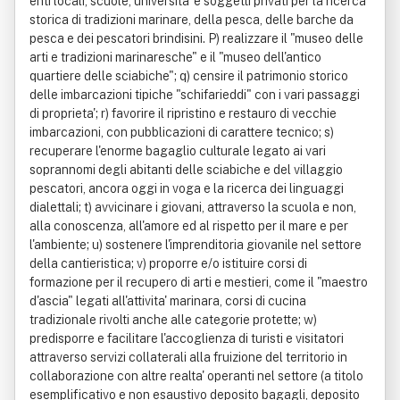
enti locali, scuole, universita' e soggetti privati per la ricerca
storica di tradizioni marinare, della pesca, delle barche da
pesca e dei pescatori brindisini. P) realizzare il "museo delle
arti e tradizioni marinaresche" e il "museo dell'antico
quartiere delle sciabiche"; q) censire il patrimonio storico
delle imbarcazioni tipiche "schifarieddi" con i vari passaggi
di proprieta'; r) favorire il ripristino e restauro di vecchie
imbarcazioni, con pubblicazioni di carattere tecnico; s)
recuperare l'enorme bagaglio culturale legato ai vari
soprannomi degli abitanti delle sciabiche e del villaggio
pescatori, ancora oggi in voga e la ricerca dei linguaggi
dialettali; t) avvicinare i giovani, attraverso la scuola e non,
alla conoscenza, all'amore ed al rispetto per il mare e per
l'ambiente; u) sostenere l'imprenditoria giovanile nel settore
della cantieristica; v) proporre e/o istituire corsi di
formazione per il recupero di arti e mestieri, come il "maestro
d'ascia" legati all'attivita' marinara, corsi di cucina
tradizionale rivolti anche alle categorie protette; w)
predisporre e facilitare l'accoglienza di turisti e visitatori
attraverso servizi collaterali alla fruizione del territorio in
collaborazione con altre realta' operanti nel settore (a titolo
esemplificativo e non esaustivo deposito bagagli, deposito