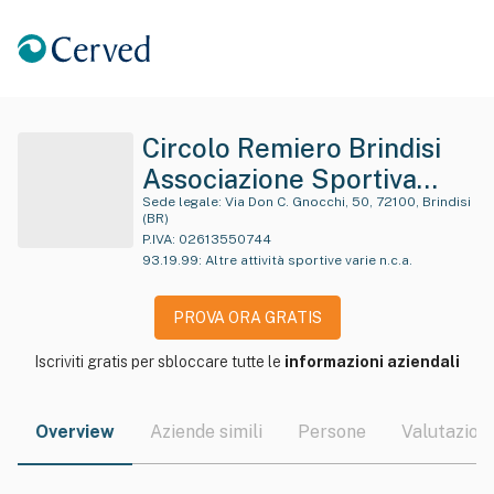
Circolo Remiero Brindisi
Associazione Sportiva
Dilettantistica
Sede legale:
Via Don C. Gnocchi, 50, 72100, Brindisi
(BR)
P.IVA:
02613550744
93.19.99
:
Altre attività sportive varie n.c.a.
PROVA ORA GRATIS
Iscriviti gratis per sbloccare tutte le
informazioni aziendali
Overview
Aziende simili
Persone
Valutazioni