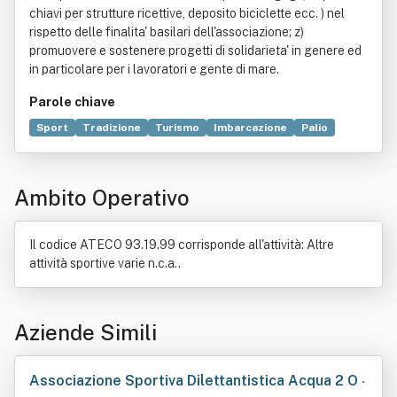
chiavi per strutture ricettive, deposito biciclette ecc. ) nel
rispetto delle finalita' basilari dell'associazione; z)
promuovere e sostenere progetti di solidarieta' in genere ed
in particolare per i lavoratori e gente di mare.
Parole chiave
Sport
Tradizione
Turismo
Imbarcazione
Palio
Scuola
Cultura
Mostra
Arte
Canottaggio
Formazione
Mare
Pesca (attività)
Regata
Sciabica
Ambito Operativo
Storiografia
Territorio
Il codice ATECO 93.19.99 corrisponde all'attività: Altre
attività sportive varie n.c.a..
Aziende Simili
Associazione Sportiva Dilettantistica Acqua 2 O
•