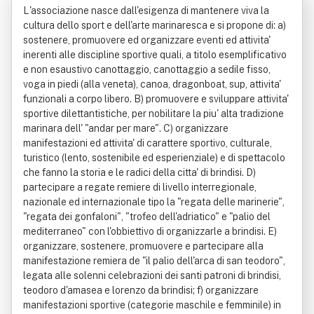
L'associazione nasce dall'esigenza di mantenere viva la
ca
cultura dello sport e dell'arte marinaresca e si propone di: a)
sostenere, promuovere ed organizzare eventi ed attivita'
inerenti alle discipline sportive quali, a titolo esemplificativo
e non esaustivo canottaggio, canottaggio a sedile fisso,
voga in piedi (alla veneta), canoa, dragonboat, sup, attivita'
funzionali a corpo libero. B) promuovere e sviluppare attivita'
sportive dilettantistiche, per nobilitare la piu' alta tradizione
marinara dell' "andar per mare". C) organizzare
manifestazioni ed attivita' di carattere sportivo, culturale,
turistico (lento, sostenibile ed esperienziale) e di spettacolo
che fanno la storia e le radici della citta' di brindisi. D)
partecipare a regate remiere di livello interregionale,
nazionale ed internazionale tipo la "regata delle marinerie",
"regata dei gonfaloni", "trofeo dell'adriatico" e "palio del
mediterraneo" con l'obbiettivo di organizzarle a brindisi. E)
organizzare, sostenere, promuovere e partecipare alla
manifestazione remiera de "il palio dell'arca di san teodoro",
legata alle solenni celebrazioni dei santi patroni di brindisi,
teodoro d'amasea e lorenzo da brindisi; f) organizzare
manifestazioni sportive (categorie maschile e femminile) in