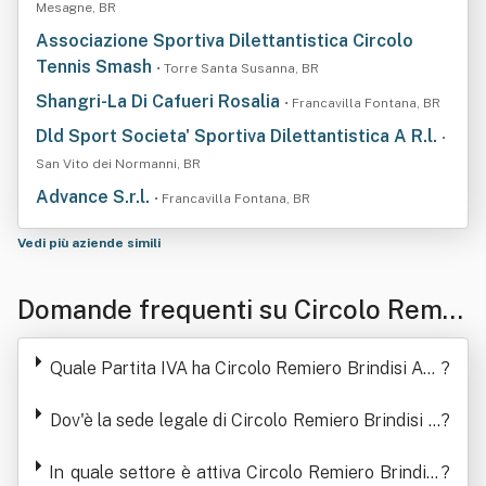
Mesagne, BR
Associazione Sportiva Dilettantistica Circolo
Tennis Smash
• Torre Santa Susanna, BR
Shangri-La Di Cafueri Rosalia
• Francavilla Fontana, BR
Dld Sport Societa' Sportiva Dilettantistica A R.l.
•
San Vito dei Normanni, BR
Advance S.r.l.
• Francavilla Fontana, BR
Vedi più aziende simili
Domande frequenti su Circolo Remie
ro Brindisi Associazione Sportiva Dil
Quale Partita IVA ha Circolo Remiero Brindisi Ass
?
ettantistica
ociazione Sportiva Dilettantistica
Dov'è la sede legale di Circolo Remiero Brindisi A
?
ssociazione Sportiva Dilettantistica
In quale settore è attiva Circolo Remiero Brindisi
?