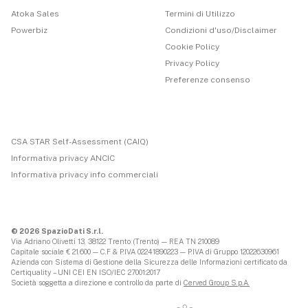
Atoka Sales
Termini di Utilizzo
Powerbiz
Condizioni d'uso/Disclaimer
Cookie Policy
Privacy Policy
Preferenze consenso
CSA STAR Self-Assessment (CAIQ)
Informativa privacy ANCIC
Informativa privacy info commerciali
© 2026 SpazioDati S.r.l.
Via Adriano Olivetti 13, 38122 Trento (Trento) — REA TN 210089
Capitale sociale € 21.600 — C.F & P.IVA 02241890223 — P.IVA di Gruppo 12022630961
Azienda con Sistema di Gestione della Sicurezza delle Informazioni certificato da
Certiquality – UNI CEI EN ISO/IEC 27001:2017
Società soggetta a direzione e controllo da parte di
Cerved Group S.p.A.