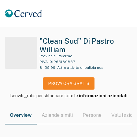
"Clean Sud" Di Pastro
William
Provincia:
Palermo
P.IVA:
01265180867
81.29.99
:
Altre attività di pulizia nca
PROVA ORA GRATIS
Iscriviti gratis per sbloccare tutte le
informazioni aziendali
Overview
Aziende simili
Persone
Valutazioni