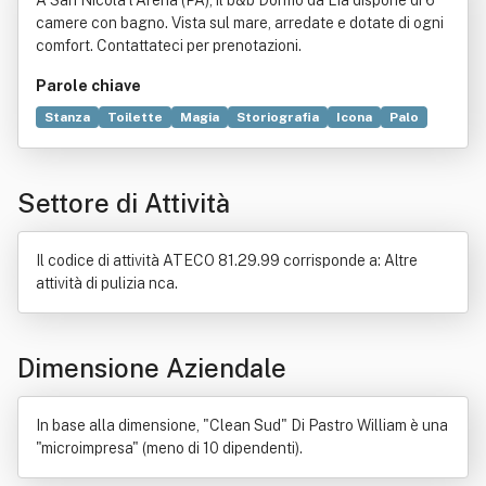
A San Nicola l'Arena (PA), il b&b Dormo da Lia dispone di 6
camere con bagno. Vista sul mare, arredate e dotate di ogni
comfort. Contattateci per prenotazioni.
Parole chiave
Stanza
Toilette
Magia
Storiografia
Icona
Palo
Polis
Settore di Attività
Il codice di attività ATECO 81.29.99 corrisponde a: Altre
attività di pulizia nca.
Dimensione Aziendale
In base alla dimensione, "Clean Sud" Di Pastro William è una
"microimpresa" (meno di 10 dipendenti).