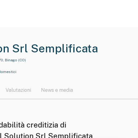
on Srl Semplificata
70, Binago (CO)
domestici
Valutazioni
News e media
dabilità creditizia di
l Solution Srl Semplificata