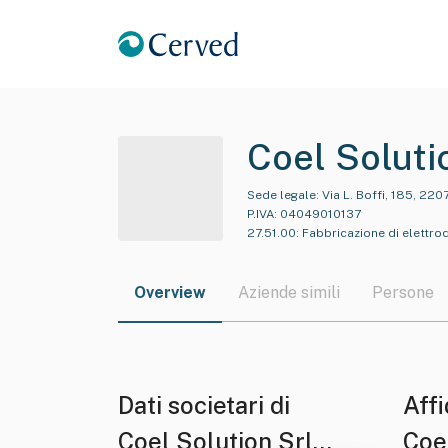
Coel Soluti
Sede legale:
Via L. Boffi, 185, 220
P.IVA:
04049010137
27.51.00
:
Fabbricazione di elettro
Overview
Aziende simili
Persone
Dati societari di
Affi
Coel Solution Srl
Coe