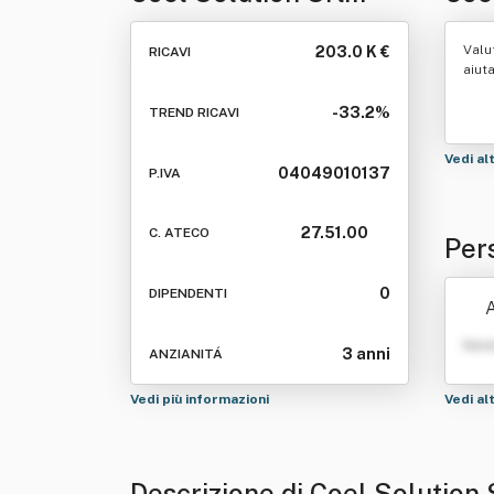
Semplificata
Valu
203.0 K €
RICAVI
aiut
-33.2%
TREND RICAVI
Vedi al
04049010137
P.IVA
27.51.00
C. ATECO
Per
ata
0
DIPENDENTI
A
Nom
3 anni
ANZIANITÁ
Vedi più informazioni
Vedi al
Descrizione di Coel Solution 