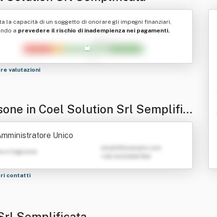
ta la capacità di un soggetto di onorare gli impegni finanziari,
ando a
prevedere il rischio di inadempienza nei pagamenti.
tre valutazioni
sone in Coel Solution Srl Semplific
mministratore Unico
emailATexample.com
e e Cognome
+39 0123456789
tri contatti
Srl Semplificata