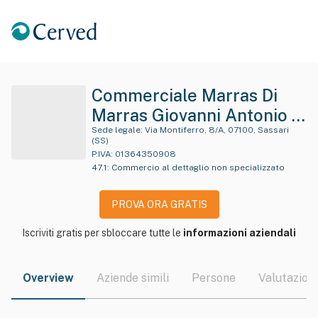
Commerciale Marras Di
Marras Giovanni Antonio &
C. S.a.s. In Sigla "Co.mar.
Sede legale:
Via Montiferro, 8/A, 07100, Sassari
(SS)
S.a.s. Di Marras Giovanni
P.IVA:
01364350908
47.1
:
Commercio al dettaglio non specializzato
Antonio & C. *
PROVA ORA GRATIS
Iscriviti gratis per sbloccare tutte le
informazioni aziendali
Overview
Aziende simili
Persone
Valutazioni