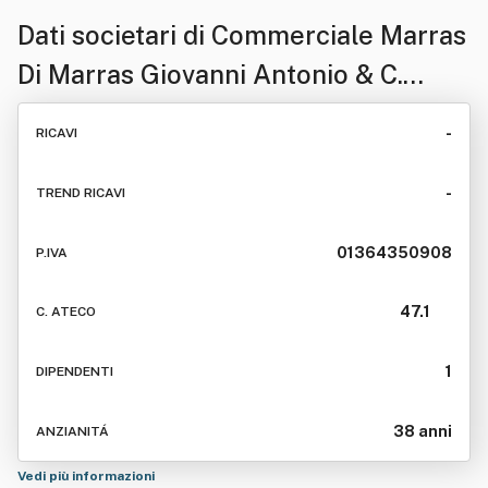
Dati societari di
Commerciale Marras
Di Marras Giovanni Antonio & C.
S.a.s. In Sigla "Co.mar. S.a.s. Di
-
RICAVI
Marras Giovanni Antonio & C. *
-
TREND RICAVI
01364350908
P.IVA
47.1
C. ATECO
1
DIPENDENTI
38 anni
ANZIANITÁ
Vedi più informazioni