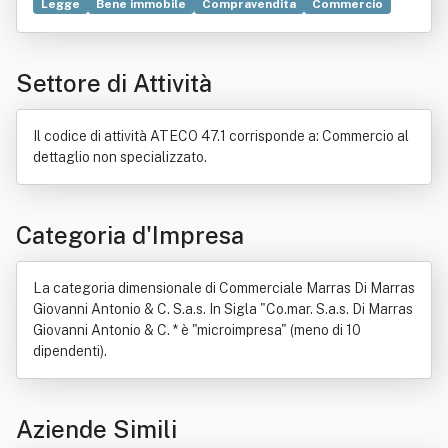
Legge
Bene immobile
Compravendita
Commercio
Alimento
Brevetto
Casa
Igiene
Liofilizzazione
Macchina
Oreficeria
Orologio
Porcellana
Vetro
Settore di Attività
Il codice di attività ATECO 47.1 corrisponde a: Commercio al
dettaglio non specializzato.
Categoria d'Impresa
La categoria dimensionale di Commerciale Marras Di Marras
Giovanni Antonio & C. S.a.s. In Sigla "Co.mar. S.a.s. Di Marras
Giovanni Antonio & C. * è "microimpresa" (meno di 10
dipendenti).
Aziende Simili