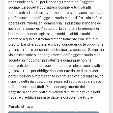
necessarie e/ o utili per il conseguimento dell' oggetto
sociale. La societa' puo' altresi' compiere tutti gli atti
occorrenti ad esclusivo giudizio dell' organo amministrativo
per l' attuazione dell' oggetto sociale e cosi' fra l' altro:- fare
operazioni immobiliari, commerciali, industriali, bancarie ed
ipotecarie, compresi l' acquisto, la vendita e la permuta di
beni mobili, anche registrati, immobili e diritti immobiliari;-
ricorrere a qualsiasi forma di finanziamento con istituti di
credito, banche, societa' e privati, concedendo le opportune
garanzie reali e personali;- partecipare a consorzi. Sempre in
via strumentale al conseguimento dell' oggetto sociale, la
societa', in modo non prevalente e comunque non nei
confronti del pubblico, puo':- concedere fideiussioni, avalli e
garanzie reali per obbligazioni assunte da terzi;- assumere
partecipazioni o interessenze in altre societa' ed imprese, nel
rispetto delle disposizioni di legge, ed escluso in ogni caso il
collocamento dei titoli. Per il conseguimento del suo
oggetto la societa' potra' avvalersi di tutte le agevolazioni
fiscali e creditizie previste dalle leggi vigenti e future.
Parole chiave