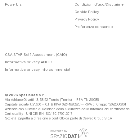
Powerbiz
Condizioni d'uso/Disclaimer
Cookie Policy
Privacy Policy
Preferenze consenso
CSA STAR Self-Assessment (CAIQ)
Informativa privacy ANCIC
Informativa privacy info commerciali
© 2026 SpazioDati S.r.l.
Via Adriano Olivetti 13, 38122 Trento (Trento) — REA TN 210089
Capitale sociale € 21.600 — C.F & P.IVA 02241890223 — P.IVA di Gruppo 12022630961
Azienda con Sistema di Gestione della Sicurezza delle Informazioni certificato da
Certiquality – UNI CEI EN ISO/IEC 27001:2017
Società soggetta a direzione e controllo da parte di
Cerved Group S.p.A.