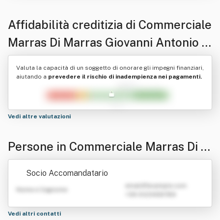
Affidabilità creditizia di
Commerciale
Marras Di Marras Giovanni Antonio &
C. S.a.s. In Sigla "Co.mar. S.a.s. Di
Valuta la capacità di un soggetto di onorare gli impegni finanziari,
Marras Giovanni Antonio & C. *
aiutando a
prevedere il rischio di inadempienza nei pagamenti.
Vedi altre valutazioni
Persone in Commerciale Marras Di M
arras Giovanni Antonio & C. S.a.s. In
Socio Accomandatario
Sigla "Co.mar. S.a.s. Di Marras Giova
emailATexample.com
Nome e Cognome
+39 0123456789
nni Antonio & C. *
Vedi altri contatti