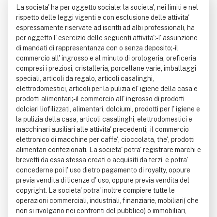
La societa' ha per oggetto sociale: la societa', nei limiti e nel
s. In Sigla "Co.mar. S.a.s. Di Marras Gi
rispetto delle leggi vigenti e con esclusione delle attivita'
espressamente riservate ad iscritti ad albi professionali, ha
ovanni Antonio & C. *
per oggetto l' esercizio delle seguenti attivita':- l' assunzione
di mandati di rappresentanza con o senza deposito;- il
commercio all' ingrosso e al minuto di orologeria, oreficeria
compresi i preziosi, cristalleria, porcellane varie, imballaggi
speciali, articoli da regalo, articoli casalinghi,
elettrodomestici, articoli per la pulizia el' igiene della casa e
prodotti alimentari;- il commercio all' ingrosso di prodotti
dolciari liofilizzati, alimentari, dolciumi, prodotti per l' igiene e
la pulizia della casa, articoli casalinghi, elettrodomestici e
macchinari ausiliari alle attivita' precedenti;- il commercio
elettronico di macchine per caffe', cioccolata, the', prodotti
alimentari confezionati. La societa' potra' registrare marchi e
brevetti da essa stessa creati o acquisiti da terzi, e potra'
concederne poi l' uso dietro pagamento di royalty, oppure
previa vendita di licenze d' uso, oppure previa vendita del
copyright. La societa' potra' inoltre compiere tutte le
operazioni commerciali, industriali, finanziarie, mobiliari( che
non si rivolgano nei confronti del pubblico) o immobiliari,