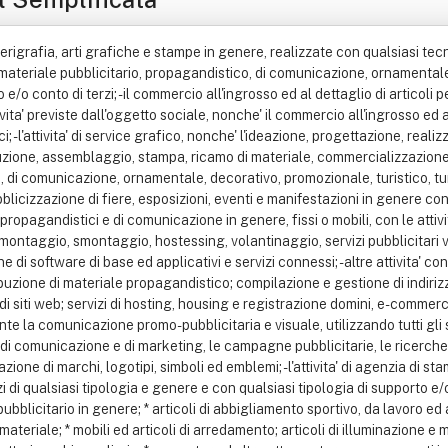
litoserigrafia, arti grafiche e stampe in genere, realizzate con qualsiasi te
 materiale pubblicitario, propagandistico, di comunicazione, ornamentale e d
e/o conto di terzi; - il commercio all'ingrosso ed al dettaglio di articoli per
ta' previste dall'oggetto sociale, nonche' il commercio all'ingrosso ed al
ci; - l'attivita' di service grafico, nonche' l'ideazione, progettazione, real
oduzione, assemblaggio, stampa, ricamo di materiale, commercializzazione 
 di comunicazione, ornamentale, decorativo, promozionale, turistico, turist
licizzazione di fiere, esposizioni, eventi e manifestazioni in genere con ogn
propagandistici e di comunicazione in genere, fissi o mobili, con le attivit
montaggio, smontaggio, hostessing, volantinaggio, servizi pubblicitari vari
 di software di base ed applicativi e servizi connessi; - altre attivita' c
uzione di materiale propagandistico; compilazione e gestione di indirizzi ed
e di siti web; servizi di hosting, housing e registrazione domini, e-comme
erente la comunicazione promo-pubblicitaria e visuale, utilizzando tutti gl
e di comunicazione e di marketing, le campagne pubblicitarie, le ricerche
tazione di marchi, logotipi, simboli ed emblemi; - l'attivita' di agenzia di
 di qualsiasi tipologia e genere e con qualsiasi tipologia di supporto e/o
pubblicitario in genere; * articoli di abbigliamento sportivo, da lavoro e
i materiale; * mobili ed articoli di arredamento; articoli di illuminazione e 