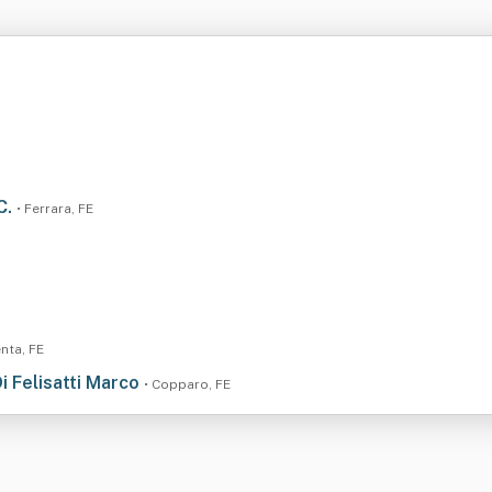
 C.
• Ferrara, FE
enta, FE
Di Felisatti Marco
• Copparo, FE