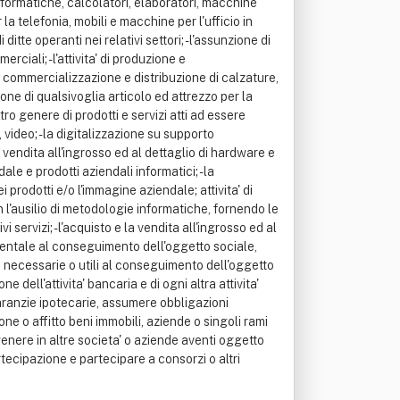
informatiche, calcolatori, elaboratori, macchine
la telefonia, mobili e macchine per l'ufficio in
e operanti nei relativi settori; - l'assunzione di
ali; - l'attivita' di produzione e
, commercializzazione e distribuzione di calzature,
ione di qualsivoglia articolo ed attrezzo per la
ltro genere di prodotti e servizi atti ad essere
, video; - la digitalizzazione su supporto
 vendita all'ingrosso ed al dettaglio di hardware e
le e prodotti aziendali informatici; - la
 prodotti e/o l'immagine aziendale; attivita' di
on l'ausilio di metodologie informatiche, fornendo le
i servizi; - l'acquisto e la vendita all'ingrosso ed al
mentale al conseguimento dell'oggetto sociale,
one necessarie o utili al conseguimento dell'oggetto
 dell'attivita' bancaria e di ogni altra attivita'
a garanzie ipotecarie, assumere obbligazioni
one o affitto beni immobili, aziende o singoli rami
enere in altre societa' o aziende aventi oggetto
tecipazione e partecipare a consorzi o altri