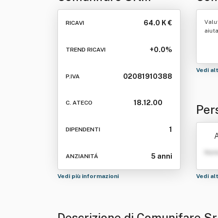
Semplificata
Valu
64.0 K €
RICAVI
aiut
+0.0%
TREND RICAVI
Vedi al
02081910388
P.IVA
18.12.00
C. ATECO
Per
a
1
DIPENDENTI
A
Nom
5 anni
ANZIANITÁ
Vedi più informazioni
Vedi al
Descrizione di Comunifare Sr