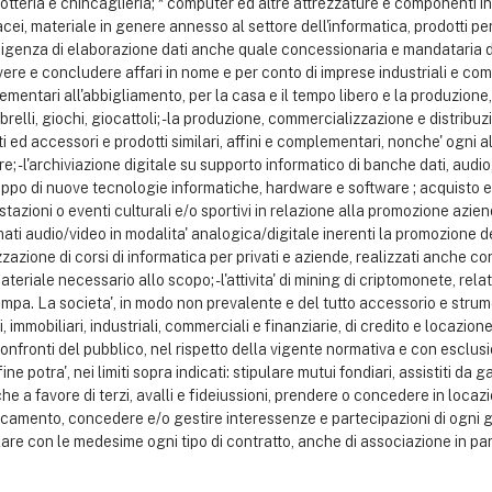
igiotteria e chincaglieria; * computer ed altre attrezzature e componenti 
cei, materiale in genere annesso al settore dell'informatica, prodotti per 
enza di elaborazione dati anche quale concessionaria e mandataria di ditt
e concludere affari in nome e per conto di imprese industriali e commerci
mentari all'abbigliamento, per la casa e il tempo libero e la produzione
brelli, giochi, giocattoli; - la produzione, commercializzazione e distribuz
arti ed accessori e prodotti similari, affini e complementari, nonche' ogni a
are; - l'archiviazione digitale su supporto informatico di banche dati, audio
sviluppo di nuove tecnologie informatiche, hardware e software ; acquisto e
tazioni o eventi culturali e/o sportivi in relazione alla promozione azienda
mati audio/video in modalita' analogica/digitale inerenti la promozione dei
zzazione di corsi di informatica per privati e aziende, realizzati anche c
eriale necessario allo scopo; - l'attivita' di mining di criptomonete, relativ
ampa. La societa', in modo non prevalente e del tutto accessorio e stru
ri, immobiliari, industriali, commerciali e finanziarie, di credito e locazi
confronti del pubblico, nel rispetto della vigente normativa e con esclusione
ine potra', nei limiti sopra indicati: stipulare mutui fondiari, assistiti d
e a favore di terzi, avalli e fideiussioni, prendere o concedere in locazi
llocamento, concedere e/o gestire interessenze e partecipazioni di ogni g
are con le medesime ogni tipo di contratto, anche di associazione in par