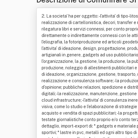
2. La societa' ha per oggetto: - l'attivita' di tipo-
realizzazione di cartellonistica, decori, transfer e
rilegatura libri e servizi connessi, per conto proprio 
direttamente o indirettamente connessi con le attivi
l'eliografia, la fotoriproduzione ed articoli geodeti
l'attivita' di ideazione, design, progettazione, pr
artigianali in genere, gadgets ad uso pubblicitario,
l'organizzazione, la gestione, la produzione, la pubb
produzione, noleggio di allestimenti pubblicitari e 
di ideazione, organizzazione, gestione, trasporto, 
realizzazione e consulenza software; - la produzione
d'opinione; pubbliche relazioni, spedizione e distrib
digitali; - la realizzazione, manutenzione, gestion
cloud infrastructure; - l'attivita' di consulenza in
visiva, come lo studio e l'elaborazione di strategi
acquisto e vendita di spazi pubblicitari; - la proget
testate giornalistiche conto proprio e/o conto terzi
dettaglio, import-export di: * gadgets e materiale 
sportivi; * lastre in pvc, metalli ed ogni altro tipo d