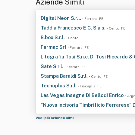
Aziende Simili
Digital Neon S.r.l.
• Ferrara, FE
Taddia Francesco E C. S.a.s.
• Cento, FE
B.box S.r.l.
• Cento, FE
Fermac Srl
• Ferrara, FE
Litografia Tosi S.n.c. Di Tosi Riccardo &
Sate S.r.l.
• Ferrara, FE
Stampa Baraldi S.r.l.
• Cento, FE
Tecnoplus S.r.l.
• Fiscaglia, FE
Las Vegas Insegne Di Bellodi Enrico
• Arg
"Nuova Incisoria Timbrificio Ferrarese" 
Vedi più aziende simili