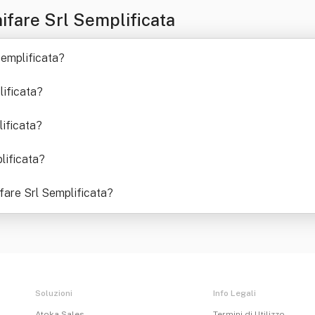
fare Srl Semplificata
Semplificata
?
ificata
?
lificata
?
lificata
?
ifare Srl Semplificata
?
Soluzioni
Info Legali
Atoka Sales
Termini di Utilizzo