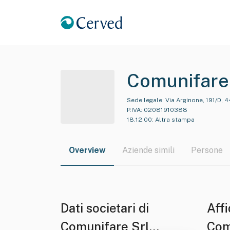
Comunifare 
Sede legale:
Via Arginone, 191/D, 4
P.IVA:
02081910388
18.12.00
:
Altra stampa
Overview
Aziende simili
Persone
Dati societari di
Affi
Comunifare Srl
Com