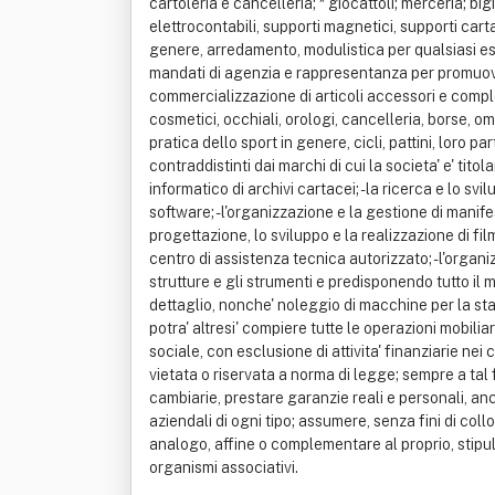
cartoleria e cancelleria; * giocattoli; merceria; b
elettrocontabili, supporti magnetici, supporti carta
genere, arredamento, modulistica per qualsiasi esig
mandati di agenzia e rappresentanza per promuovere 
commercializzazione di articoli accessori e comple
cosmetici, occhiali, orologi, cancelleria, borse, om
pratica dello sport in genere, cicli, pattini, loro p
contraddistinti dai marchi di cui la societa' e' titol
informatico di archivi cartacei; - la ricerca e lo 
software; - l'organizzazione e la gestione di manifes
progettazione, lo sviluppo e la realizzazione di fil
centro di assistenza tecnica autorizzato; - l'organi
strutture e gli strumenti e predisponendo tutto il mat
dettaglio, nonche' noleggio di macchine per la st
potra' altresi' compiere tutte le operazioni mobilia
sociale, con esclusione di attivita' finanziarie nei 
vietata o riservata a norma di legge; sempre a tal f
cambiarie, prestare garanzie reali e personali, anch
aziendali di ogni tipo; assumere, senza fini di co
analogo, affine o complementare al proprio, stipul
organismi associativi.