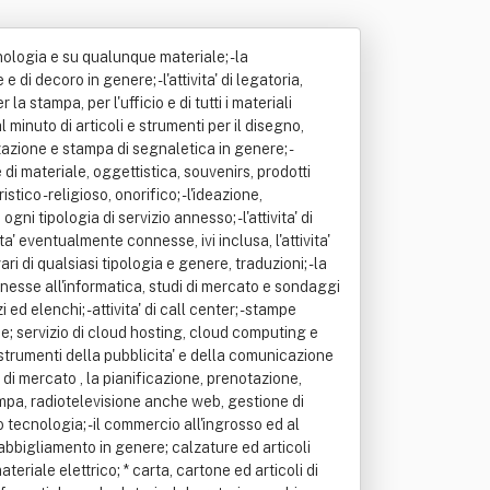
cnologia e su qualunque materiale; - la
i decoro in genere; - l'attivita' di legatoria,
 la stampa, per l'ufficio e di tutti i materiali
 minuto di articoli e strumenti per il disegno,
izzazione e stampa di segnaletica in genere; -
di materiale, oggettistica, souvenirs, prodotti
ico -religioso, onorifico; - l'ideazione,
i tipologia di servizio annesso; - l'attivita' di
a' eventualmente connesse, ivi inclusa, l'attivita'
 di qualsiasi tipologia e genere, traduzioni; - la
onnesse all'informatica, studi di mercato e sondaggi
 elenchi; - attivita' di call center; - stampe
rce; servizio di cloud hosting, cloud computing e
i strumenti della pubblicita' e della comunicazione
 di mercato , la pianificazione, prenotazione,
 stampa, radiotelevisione anche web, gestione di
 tecnologia; - il commercio all'ingrosso ed al
d abbigliamento in genere; calzature ed articoli
materiale elettrico; * carta, cartone ed articoli di