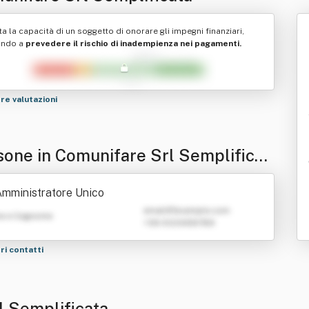
ta la capacità di un soggetto di onorare gli impegni finanziari,
ando a
prevedere il rischio di inadempienza nei pagamenti.
tre valutazioni
sone in Comunifare Srl Semplificat
mministratore Unico
emailATexample.com
e e Cognome
+39 0123456789
tri contatti
l Semplificata