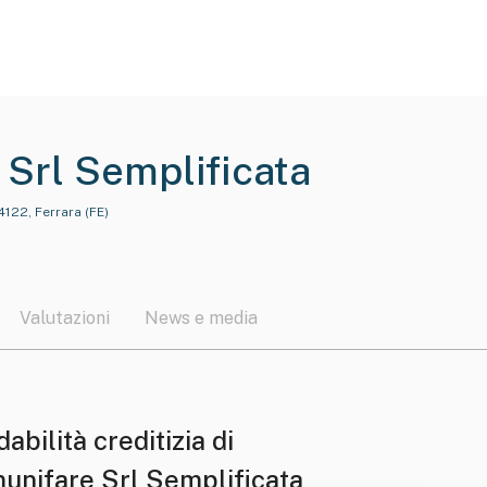
Srl Semplificata
4122, Ferrara (FE)
Valutazioni
News e media
dabilità creditizia di
unifare Srl Semplificata