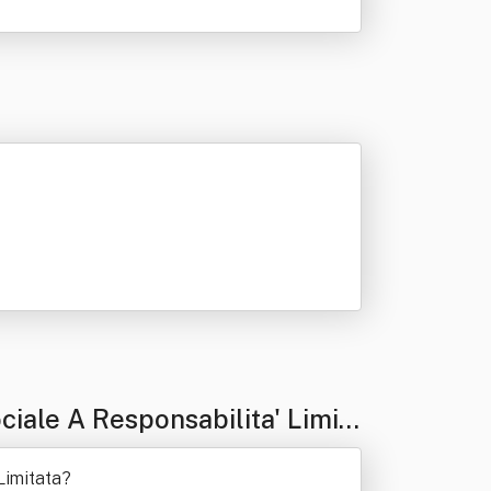
iale A Responsabilita' Limit
Limitata
?