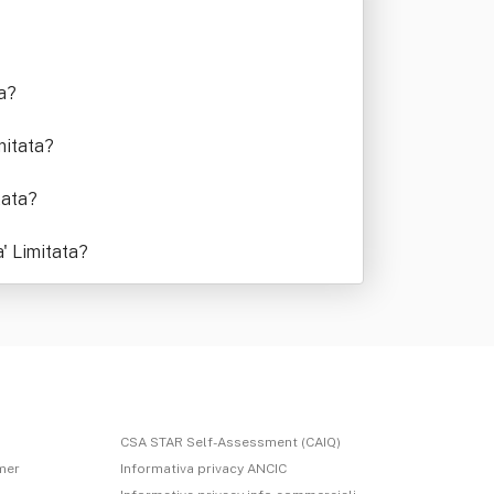
a
?
mitata
?
tata
?
' Limitata
?
CSA STAR Self-Assessment (CAIQ)
imer
Informativa privacy ANCIC