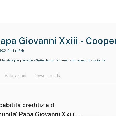
apa Giovanni Xxiii - Coope
ita' Limitata
7923, Rimini (RN)
esidenziale per persone affette da disturbi mentali o abuso di sostanze
Valutazioni
News e media
dabilità creditizia di
nita' Papa Giovanni Xxiii -