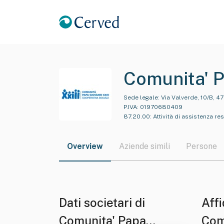
Comunita' P
Responsabil
Sede legale:
Via Valverde, 10/B, 4
P.IVA:
01970680409
87.20.00
:
Attività di assistenza r
Overview
Aziende simili
Persone
Dati societari di
Affi
Comunita' Papa
Comu