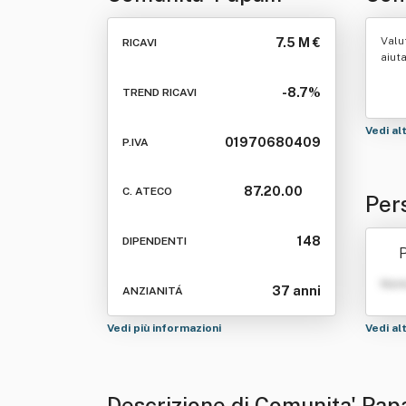
Giovanni Xxiii -
Coo
Valu
7.5 M €
RICAVI
Cooperativa Sociale A
Lim
aiut
Responsabilita'
-8.7%
TREND RICAVI
Limitata
Vedi al
01970680409
P.IVA
87.20.00
C. ATECO
Per
iii 
148
DIPENDENTI
P
ta' 
Nom
37 anni
ANZIANITÁ
Vedi più informazioni
Vedi al
Descrizione di Comunita' Papa