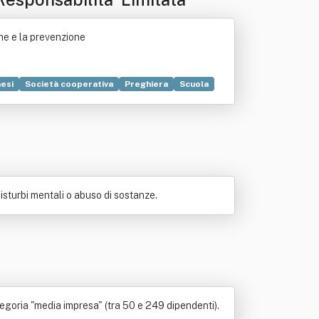
he e la prevenzione
esi
Società cooperativa
Preghiera
Scuola
ifica
Salute
Sviluppo economico
isturbi mentali o abuso di sostanze.
egoria "media impresa" (tra 50 e 249 dipendenti).