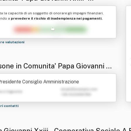
perativa Sociale A Responsabilita'
ta la capacità di un soggetto di onorare gli impegni finanziari,
itata
ando a
prevedere il rischio di inadempienza nei pagamenti.
tre valutazioni
sone in Comunita' Papa Giovanni Xx
- Cooperativa Sociale A Responsabili
residente Consiglio Amministrazione
Limitata
emailATexample.com
e e Cognome
+39 0123456789
tri contatti
 Giovanni Xxiii - Cooperativa Sociale A 