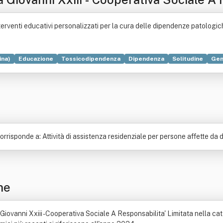
erventi educativi personalizzati per la cura delle dipendenze patologic
ina)
Educazione
Tossicodipendenza
Dipendenza
Solitudine
Gen
gricoltura
Comunità
Famiglia
Formazione
Legge
Ricerca scient
isponde a: Attività di assistenza residenziale per persone affette da d
ne
ovanni Xxiii - Cooperativa Sociale A Responsabilita' Limitata nella cat