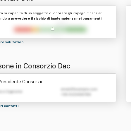
ta la capacità di un soggetto di onorare gli impegni finanziari,
ando a
prevedere il rischio di inadempienza nei pagamenti.
tre valutazioni
sone in Consorzio Dac
residente Consorzio
emailATexample.com
e e Cognome
+39 0123456789
tri contatti