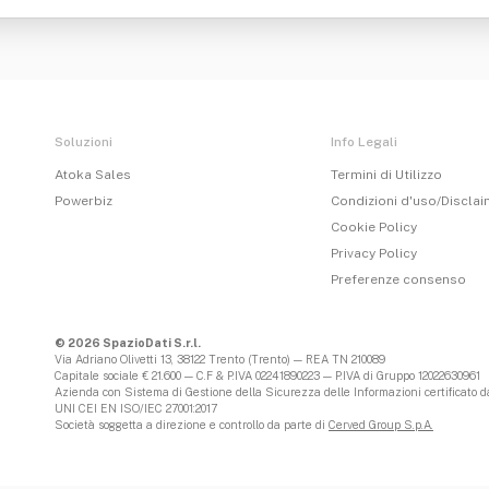
Soluzioni
Info Legali
Atoka Sales
Termini di Utilizzo
Powerbiz
Condizioni d'uso/Discla
Cookie Policy
Privacy Policy
Preferenze consenso
© 2026 SpazioDati S.r.l.
Via Adriano Olivetti 13, 38122 Trento (Trento) — REA TN 210089
Capitale sociale € 21.600 — C.F & P.IVA 02241890223 — P.IVA di Gruppo 12022630961
Azienda con Sistema di Gestione della Sicurezza delle Informazioni certificato da
UNI CEI EN ISO/IEC 27001:2017
Società soggetta a direzione e controllo da parte di
Cerved Group S.p.A.