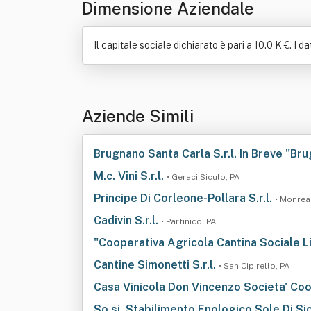
Dimensione Aziendale
Il capitale sociale dichiarato è pari a 10.0 K €. I d
Aziende Simili
Brugnano Santa Carla S.r.l. In Breve "Bru
M.c. Vini S.r.l.
• Geraci Siculo, PA
Principe Di Corleone-Pollara S.r.l.
• Monrea
Cadivin S.r.l.
• Partinico, PA
"Cooperativa Agricola Cantina Sociale 
Cantine Simonetti S.r.l.
• San Cipirello, PA
Casa Vinicola Don Vincenzo Societa' Coo
So.si. Stabilimento Enologico Sole Di Sici