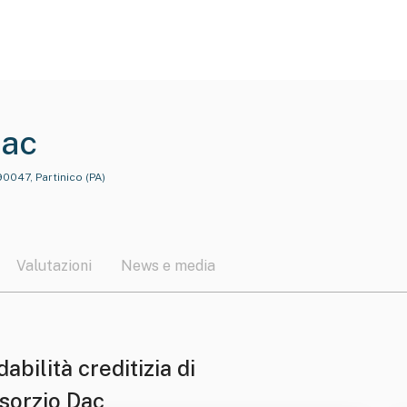
Dac
0047, Partinico (PA)
Valutazioni
News e media
dabilità creditizia di
sorzio Dac