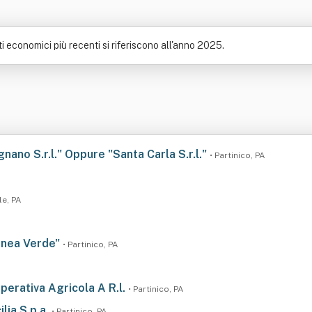
ati economici più recenti si riferiscono all'anno 2025.
gnano S.r.l." Oppure "Santa Carla S.r.l."
• Partinico, PA
le, PA
Linea Verde"
• Partinico, PA
perativa Agricola A R.l.
• Partinico, PA
lia S.p.a.
• Partinico, PA