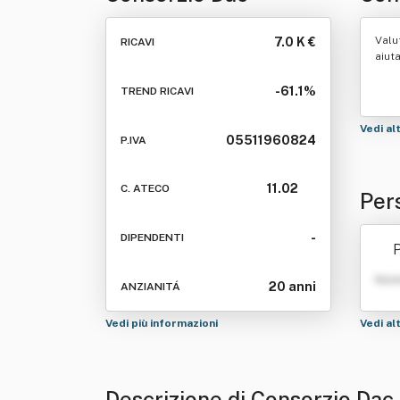
Valu
7.0 K €
RICAVI
aiut
-61.1%
TREND RICAVI
Vedi al
05511960824
P.IVA
11.02
C. ATECO
Per
-
DIPENDENTI
P
Nom
20 anni
ANZIANITÁ
Vedi più informazioni
Vedi al
Descrizione di Consorzio Dac