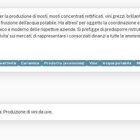
la produzione di mosti, mosti concentrati rettificati, vini grezzi, brillanta
a fruizione dell'acqua potabile. Ha altresi' per oggetto la coordinazione 
co e moderno delle rispettive aziende. Si prefigge di predisporre ristrut
vita' sui mercati; di rappresentare i consorziati dinanzi a tutte le amminis
oattività
Ceramica
Prodotto (economia)
Vino
Acqua potabile
M
: Produzione di vini da uve.