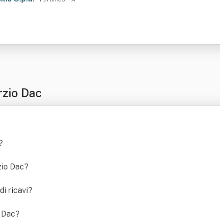
zio Dac
?
zio Dac
?
i ricavi
?
o Dac
?