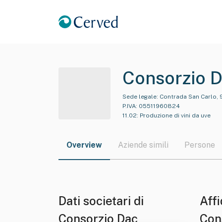
Consorzio 
Sede legale:
Contrada San Carlo, 9
P.IVA:
05511960824
11.02
:
Produzione di vini da uve
Overview
Aziende simili
Persone
Dati societari di
Affi
Consorzio Dac
Con