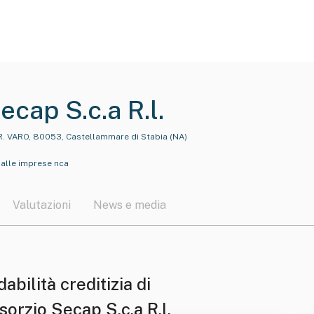
cap S.c.a R.l.
R. VARO, 80053, Castellammare di Stabia (NA)
o alle imprese nca
Valutazioni
News e media
dabilità creditizia di
orzio Secap S.c.a R.l.