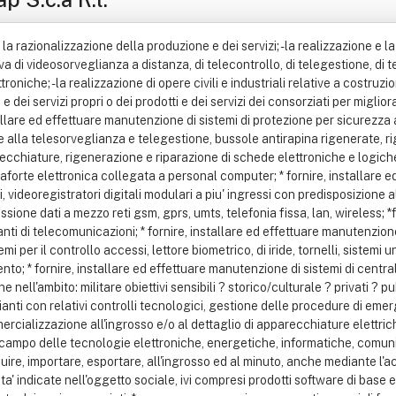
tribuire, importare, esportare, all'ingrosso ed al minuto, anche mediante l'acquisizione di rappresentanze commerciali e mandati di agenzia, di materiali connessi alle attivita' indicate nell'oggetto sociale, ivi compresi prodotti software di base ed applicativi; * fornire assistenza tecnica specializzata per ogni prodotto immesso sul mercato dai soci consorziati; * promuovere, organizzare e gestire corsi di formazione, addestramento e aggiornamento professionale nell'ambito delle attivita' svolte dalla societa' e dai suoi soci consorziati; * curare l'acquisto, la vendita, la permuta sia di terreni che di fabbricati rustici ed urbani, in blocco o frazionati, la loro locazione, la realizzazione di opere murarie e l'esecuzione di lavori di restauro, anche di edifici monumentali, di impianti tecnologici e speciali, di impianti termici di ventilazione e di condizionamento, la gestione in conto proprio e la manutenzione dei suddetti impianti, impianti di ascensore, di scale mobili e trasportatori in genere, la gestione in conto proprio e la manutenzione dei suddetti impianti, impianti pneumatici, impianti di sicurezza e loro manutenzione, la fornitura e la installazione di manufatti in metallo, legno, alluminio, materie plastiche, materiali vetrosi, materiali lapidei, la tinteggiatura e la verniciatura, l'esecuzione di lavori di intonacatura e di impermeabilizzazione, la realizzazione, manutenzione e gestione di segnaletica e sicurezza del traffico; * gestione global service e general contract per conto di enti pubblici e privati atta alla progettazione e realizzazione di opere edili civili ed industriali relative a costruzione di immobili di qualsiasi natura, ivi comprese opere murarie, serramentistica varia, manufatti di carpenteria leggera e pesante, lavori edili in genere, falegnameria, impianti di riscaldamento e condizionamento con bonifica per eliminare anomalie, lavori di tappezzeria anche navale; * progettazione, realizzazione, manutenzione e gestione di impianti per la produzione e la distribuzione di energia, centrali idrauliche, termiche, elettronucleari, impianti elettrici per centrali, cabine di trasformazione, linee ad alta, media e bassa tensione; * progettazione, realizzazione, manutenzione, gestione e commercializzazione di impianti per la produzione di energia da fonti alternative: pannelli solari fotovoltaici, impianti eolici, impianti di biomasse, impianti di cogenerazione, materiali inerenti alla realizzazione di tali impianti e successiva distribuzione delle energie pulite raccolte; * lavori di giardinaggio, facchinaggio e manovalanza, lavori di pulizia civile ed industriale, disinfezione, disinfestazione, derattizzazione e sanificazione di cui al d. M. 274/97, art. 1. Per enti pubblici e privati. La societa' si prefigge ancora: * curare la trattazione e l'acquisizione di ordinativi da ripartire tra i consorziati che ne facciano richiesta; * svolgere attivita' di "business development" indirizzata all'individuazione di opportunita' commerciali a favore di soggetti terzi con l'obiettivo di promuovere la conclusione di accordi,convenzioni e contratti; * assumere commesse di produzione e di lavoro da privati o enti pubblici; * ripartire tra i consorziati le fasi della lavorazione di prodotti e/o di servizi; * curare, a seguito di richiesta dei consorziati la vendita dei loro prodotti e/o servizi; * predisporre esposizioni collettive dei prodotti e/o dei servizi dei consorziati e curarne la presentazione in mostre e fiere nazionali ed internazionali; * istituire dei marchi di qualita'; * effettuare la ricerca dei mercati ove possa essere avviata la produzione dei consorziati e curarne la pubblicita' collettiva; * promuovere sistemi di acquisto collettivi direttamente alla fonte di produzione; * noleggiare macchine ed attrezzature atte a completare tutte le attivita' dei consorziati; * partecipare a gare ed appalti indetti sia da enti pubblici e privati; * difendere con eventuali azioni legali gli interessi dei consorziati nei confronti di terzi; * promuovere, se necessario la costituzione di associazioni temporanee di imprese, aventi obiettivo eguale o similari ad essa, al fine di acquisire appalti, concessioni, convenzioni, lavori, forniture, commesse in genere; * l'analisi, la progettazione,