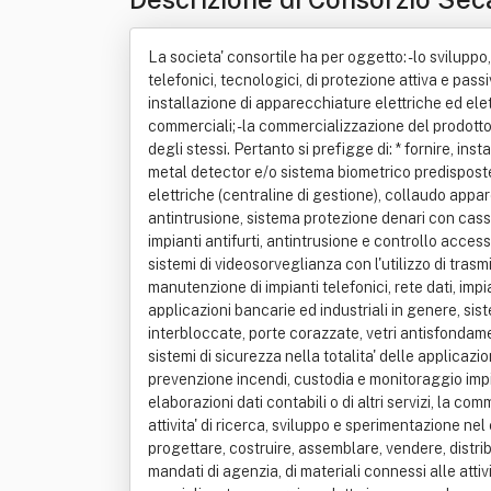
La societa' consortile ha per oggetto: - lo sviluppo, la razionalizzazione della produzione e dei servizi; - la realizzazione e la manutenzione di impianti elettrici, elettronici, telefonici, tecnologici, di protezione attiva e passiva di videosorveglianza a distanza, di telecontrollo, di telegestione, di telemanutenzione; - la progettazione, costruzione, installazione di apparecchiature elettriche ed elettroniche; - la realizzazione di opere civili e industriali relative a costruzioni di immobili e capannoni civili, industriali e commerciali; - la commercializzazione del prodotto e dei servizi propri o dei prodotti e dei servizi dei consorziati per migliorare le condizioni economiche, sociali e culturali degli stessi. Pertanto si prefigge di: * fornire, installare ed effettuare manutenzione di sistemi di protezione per sicurezza attiva e passiva: bussole antirapina dotate di metal detector e/o sistema biometrico predisposte alla telesorveglianza e telegestione, bussole antirapina rigenerate, rigenerazione sia delle parti meccaniche che elettriche (centraline di gestione), collaudo apparecchiature, rigenerazione e riparazione di schede elettroniche e logiche a processore, sistema nebbiogeno antintrusione, sistema protezione denari con cassaforte elettronica collegata a personal computer; * fornire, installare ed effettuare manutenzione di sistemi di allarme, impianti antifurti, antintrusione e controllo accessi, videoregistratori digitali modulari a piu' ingressi con predisposizione alla telegestione ronda a distanza, telecontrollo, sistemi di videosorveglianza con l'utilizzo di trasmissione dati a mezzo reti gsm, gprs, umts, telefonia fissa, lan, wireless; *fornire, installare, progettare, effettuare la manutenzione di impianti telefonici, rete dati, impianti di telecomunicazioni; * fornire, installare ed effettuare manutenzione di tutti i modelli di metal detector per applicazioni bancarie ed industriali in genere, sistemi per il controllo accessi, lettore biometrico, di iride, tornelli, sistemi unipass, lettori di badge, infissi blindati, porte interbloccate, porte corazzate, vetri antisfondamento; * fornire, installare ed effettuare manutenzione di sistemi di centralizzazione atti al controllo e monitoraggio dei sistemi di sicurezza nella totalita' delle applicazione nell'ambito: militare obiettivi sensibili ? storico/culturale ? privati ? pubblici ? siti governativi; * fornire servizio di prevenzione incendi, custodia e monitoraggio impianti con relativi controlli tecnologici, gestione delle procedure di emergenza e sicurezza; * realizzare e gestire elaborazioni dati contabili o di altri servizi, la commercializzazione all'ingrosso e/o al dettaglio di apparecchiature elettriche, elettroniche, bioelettriche ed informatiche, attivita' di ricerca, sviluppo e sperimentazione nel campo delle tecnologie elettroniche, energetiche, informatiche, comunicazioni, avanzate, meccaniche, industriali; * progettare, costruire, assemblare, vendere, dis