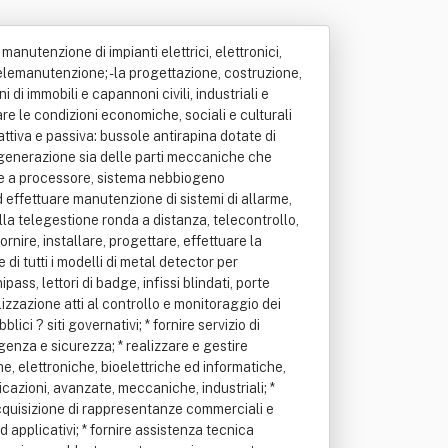
 lo sviluppo, la documentazione, l'installazione e la manutenzione di sistemi informatici, telematici, multimediali e di elaborazione dati in genere; * la commercializzazione di prodotti informatici hardware e software proprie e per conto di terzi; * lo svolgimento di attivita' di sistem integrator, con relativa fornitura ed assistenza nell'acquisizione di hardware e software; * lo sviluppo al proprio interno e/o per conto di terzi di studi e ricerche nel campo dell'informatica, nel settore finanziario, industriale e nella pubblica amministrazione; * lo sviluppo nel campo dell'informatica, della telematica e della organizzazione aziendale sia per aziende private sia per conto della pubblica amministrazione. La societa' potra' altresi' fornire assistenza per pratiche di mutuo e di finanziamento a breve, medio e lungo termine, presso banche ed istituti finanziari e di credito in genere, assumere rappresentanze in italia ed all'estero, con o senza deposito, concedere la gestione, o l'affitto di aziende, assumere e concedere cointeressenze, quote e partecipazioni di altre societa' ed imprese italiane ed estere aventi oggetto analogo, affine o connesso al proprio o anche a questo direttamente o indirettamente collegato. La societa' ha poi per oggetto le seguenti attivita': - realizzazione e gestione di servizi, impianti e sistemi di telecontrollo, telematici, telegestione, telesoccorso; - realizzazione e gestione di sistemi e servizi a tecnologia avanzata; - realizzazione e gestione di servizi per la sicurezza e la sorveglianza; - centralizzazione dei sistemi asserviti via radio e/o via telefono; - ricezione, registrazione, amplificazione, diffusione, elaborazione, trattamento dati e segnalazione da e per lo spazio; - telemonitoraggio sistemi per la rilevazione degli incendi boschivi; - la gestione centralizzata, la ottimizzazione dei servizi integrati di vigilanza e la sicurezza per conto terzi. A tal fine puo' assumere, se richiesto, mandati con o senza rappresentanza ai sensi degli articoli 1704 e 1705 del codice civile, ed eseguire tutti gli adempimenti e le funzioni relative, connesse ai predetti servizi. Per il raggiungimento di quanto sopra la societa' potra' svolgere l'attivita' di commissionaria per conto di terzi ai sensi degli articoli 1731 e seguenti del codice civile, nonche' l'attivita' di agenzia di affari di sensi dell'art. 115 del regio decreto 18 giugno 1931 n. 773 e l'attivita' di agente di commercio ai sensi degli articoli 1743 e seguenti del codice civile; la societa', inoltre, potra' operare per ottenere tutte le abilitazioni e concessioni necessarie e/o utili all'erogazione dei servizi di cui sopra. La societa' potra' assumere mandat