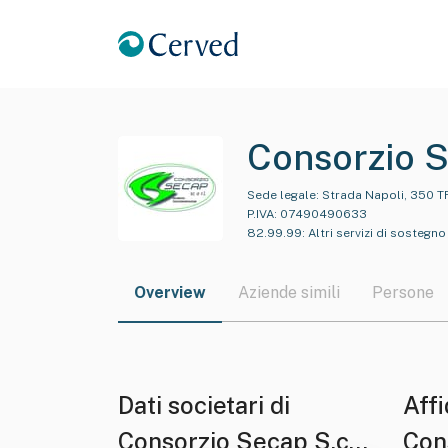
Consorzio Se
Sede legale:
Strada Napoli, 350 T
P.IVA:
07490490633
82.99.99
:
Altri servizi di sostegn
Overview
Aziende simili
Persone
Dati societari di
Affi
Consorzio Secap S.c.a
Cons