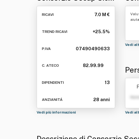
R.l.
Valu
7.0 M €
RICAVI
aiut
+25.5%
TREND RICAVI
Vedi al
07490490633
P.IVA
82.99.99
C. ATECO
Pers
13
DIPENDENTI
P
Nom
28 anni
ANZIANITÁ
Vedi più informazioni
Vedi al
Descrizione di Consorzio Seca