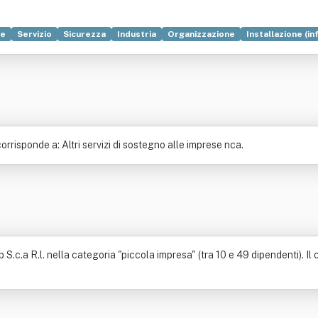
le
Servizio
Sicurezza
Industria
Organizzazione
Installazione (i
cientifica
Sistema informatico
risponde a: Altri servizi di sostegno alle imprese nca.
.a R.l. nella categoria "piccola impresa" (tra 10 e 49 dipendenti). Il ca