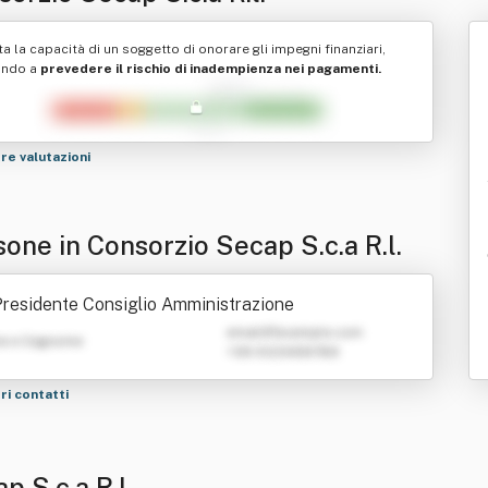
ta la capacità di un soggetto di onorare gli impegni finanziari,
ando a
prevedere il rischio di inadempienza nei pagamenti.
tre valutazioni
one in Consorzio Secap S.c.a R.l.
residente Consiglio Amministrazione
emailATexample.com
e e Cognome
+39 0123456789
tri contatti
p S.c.a R.l.