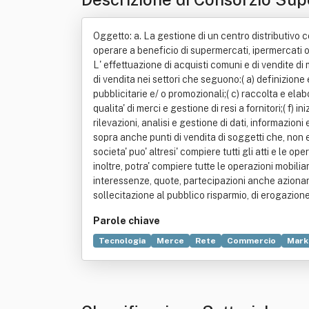
Oggetto: a. La gestione di un centro distributivo 
operare a beneficio di supermercati, ipermercati o al
L' effettuazione di acquisti comuni e di vendite di me
di vendita nei settori che seguono:( a) definizione e
pubblicitarie e/ o promozionali;( c) raccolta e elab
qualita' di merci e gestione di resi a fornitori;( f) 
rilevazioni, analisi e gestione di dati, informazioni 
sopra anche punti di vendita di soggetti che, non es
societa' puo' altresi' compiere tutti gli atti e le o
inoltre, potra' compiere tutte le operazioni mobili
interessenze, quote, partecipazioni anche azionarie 
sollecitazione al pubblico risparmio, di erogazione 
Parole chiave
Tecnologia
Merce
Rete
Commercio
Mark
Comune
Distribuzione commerciale
Fornitor