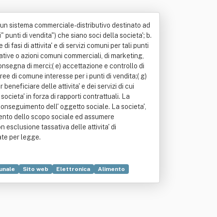
i un sistema commerciale- distributivo destinato ad
" punti di vendita") che siano soci della societa'; b.
i fasi di attivita' e di servizi comuni per tali punti
iziative o azioni comuni commerciali, di marketing,
consegna di merci;( e) accettazione e controllo di
 aree di comune interesse per i punti di vendita;( g)
 beneficiare delle attivita' e dei servizi di cui
ocieta' in forza di rapporti contrattuali. La
il conseguimento dell' oggetto sociale. La societa',
ngimento dello scopo sociale ed assumere
n esclusione tassativa delle attivita' di
vate per legge.
unale
Sito web
Elettronica
Alimento