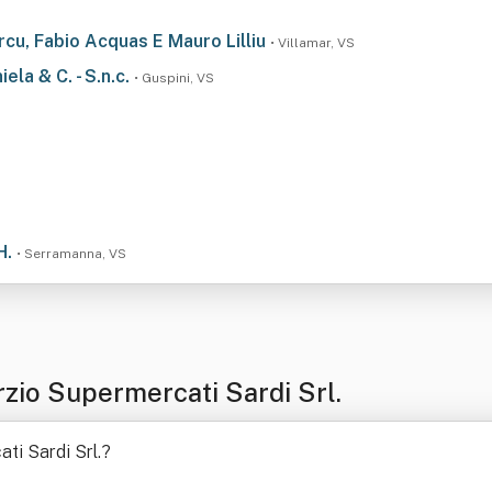
Porcu, Fabio Acquas E Mauro Lilliu
• Villamar, VS
ela & C. - S.n.c.
• Guspini, VS
H.
• Serramanna, VS
zio Supermercati Sardi Srl.
ti Sardi Srl.
?