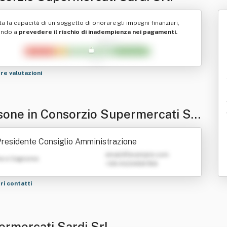
ta la capacità di un soggetto di onorare gli impegni finanziari,
ando a
prevedere il rischio di inadempienza nei pagamenti.
tre valutazioni
sone in Consorzio Supermercati Sa
Srl.
residente Consiglio Amministrazione
emailATexample.com
e e Cognome
+39 0123456789
tri contatti
ermercati Sardi Srl.