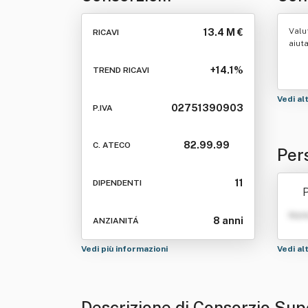
Supermercati Sardi
Valu
13.4 M €
RICAVI
Srl.
aiut
+14.1%
TREND RICAVI
Vedi al
02751390903
P.IVA
82.99.99
C. ATECO
Per
rdi 
11
DIPENDENTI
P
Nom
8 anni
ANZIANITÁ
Vedi più informazioni
Vedi al
Descrizione di Consorzio Sup