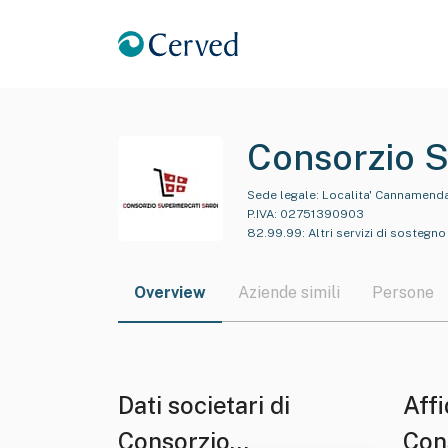
Consorzio S
Sede legale:
Localita' Cannamenda,
P.IVA:
02751390903
82.99.99
:
Altri servizi di sostegn
Overview
Aziende simili
Persone
Dati societari di
Affi
Consorzio
Con