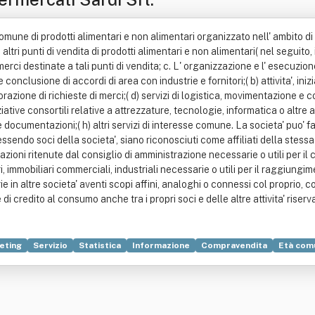
comune di prodotti alimentari e non alimentari organizzato nell' ambito d
tri punti di vendita di prodotti alimentari e non alimentari( nel seguito, i
rci destinate a tali punti di vendita; c. L' organizzazione e l' esecuzione d
 conclusione di accordi di area con industrie e fornitori;( b) attivita', in
orazione di richieste di merci;( d) servizi di logistica, movimentazione e 
iniziative consortili relative a attrezzature, tecnologie, informatica o altre
e documentazioni;( h) altri servizi di interesse comune. La societa' puo' far
sendo soci della societa', siano riconosciuti come affiliati della stessa s
perazioni ritenute dal consiglio di amministrazione necessarie o utili per 
ari, immobiliari commerciali, industriali necessarie o utili per il raggiu
in altre societa' aventi scopi affini, analoghi o connessi col proprio, co
di credito al consumo anche tra i propri soci e delle altre attivita' riser
eting
Servizio
Statistica
Informazione
Compravendita
Età com
e
Industria
Pubblicità