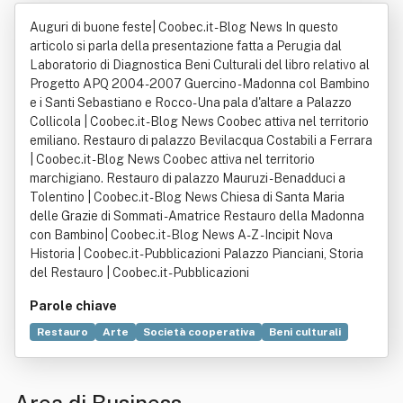
Beni Culturali Società Cooperativa -
Auguri di buone feste| Coobec.it - Blog News In questo
Piu' Brevemente Indicata Come "Co
articolo si parla della presentazione fatta a Perugia dal
Laboratorio di Diagnostica Beni Culturali del libro relativo al
o.be.c."
Progetto APQ 2004 - 2007 Guercino - Madonna col Bambino
e i Santi Sebastiano e Rocco-Una pala d'altare a Palazzo
Collicola | Coobec.it - Blog News Coobec attiva nel territorio
emiliano. Restauro di palazzo Bevilacqua Costabili a Ferrara
| Coobec.it - Blog News Coobec attiva nel territorio
marchigiano. Restauro di palazzo Mauruzi - Benadduci a
Tolentino | Coobec.it - Blog News Chiesa di Santa Maria
delle Grazie di Sommati - Amatrice Restauro della Madonna
con Bambino| Coobec.it - Blog News A-Z - Incipit Nova
Historia | Coobec.it - Pubblicazioni Palazzo Pianciani, Storia
del Restauro | Coobec.it - Pubblicazioni
Parole chiave
Restauro
Arte
Società cooperativa
Beni culturali
Risorse umane
Appalto
Associazione
Ministero per i beni e le attività culturali
Restauro architettonico
Gruppo sociale
Consulenza