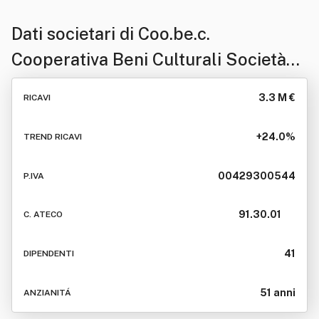
Dati societari di
Coo.be.c.
Cooperativa Beni Culturali Società
Cooperativa - Piu' Brevemente
3.3 M €
RICAVI
Indicata Come "Coo.be.c."
+24.0%
TREND RICAVI
00429300544
P.IVA
91.30.01
C. ATECO
41
DIPENDENTI
51 anni
ANZIANITÁ