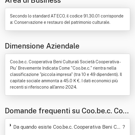
Area di Business
Persona giuridica
Archeologia
Biblioteca
Censimento
Investimento
Negozio giuridico
Pittura su tavola
Secondo lo standard ATECO, il codice 91.30.01 corrisponde
Pittura su tela
Progettazione
Servizio
Statua
a: Conservazione e restauro del patrimonio culturale.
Dimensione Aziendale
Coo.be.c. Cooperativa Beni Culturali Società Cooperativa -
Piu' Brevemente Indicata Come "Coo.be.c." rientra nella
classificazione "piccola impresa" (tra 10 e 49 dipendenti). Il
capitale sociale ammonta a 45.0 K €. I dati economici più
recenti si riferiscono all'anno 2024.
Domande frequenti su Coo.be.c. Coo
perativa Beni Culturali Società Coop
Da quando esiste Coo.be.c. Cooperativa Beni Cult
?
erativa - Piu' Brevemente Indicata Co
urali Società Cooperativa - Piu' Brevemente Indic