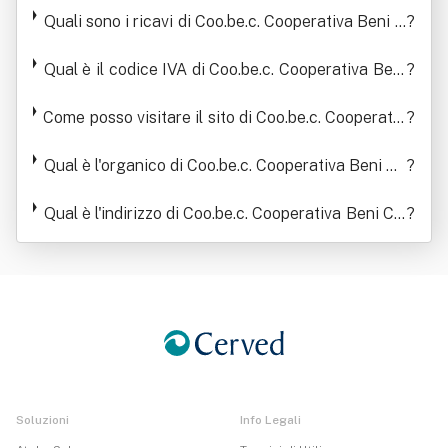
Quali sono i ricavi di Coo.be.c. Cooperativa Beni C
ata Come "Coo.be.c."
?
me "Coo.be.c."
ulturali Società Cooperativa - Piu' Brevemente In
Qual è il codice IVA di Coo.be.c. Cooperativa Beni
dicata Come "Coo.be.c."
?
Culturali Società Cooperativa - Piu' Brevemente I
Come posso visitare il sito di Coo.be.c. Cooperativ
ndicata Come "Coo.be.c."
?
a Beni Culturali Società Cooperativa - Piu' Breve
mente Indicata Come "Coo.be.c."
Qual è l'organico di Coo.be.c. Cooperativa Beni Cu
?
lturali Società Cooperativa - Piu' Brevemente Indi
cata Come "Coo.be.c."
Qual è l'indirizzo di Coo.be.c. Cooperativa Beni Cul
?
turali Società Cooperativa - Piu' Brevemente Indi
cata Come "Coo.be.c."
Soluzioni
Info Legali