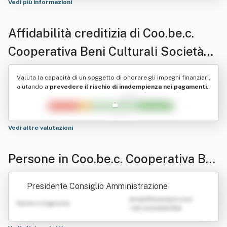
Vedi più informazioni
Affidabilità creditizia di
Coo.be.c.
Cooperativa Beni Culturali Società
Cooperativa - Piu' Brevemente
Valuta la capacità di un soggetto di onorare gli impegni finanziari,
Indicata Come "Coo.be.c."
aiutando a
prevedere il rischio di inadempienza nei pagamenti.
Vedi altre valutazioni
Persone in Coo.be.c. Cooperativa Be
ni Culturali Società Cooperativa - Pi
Presidente Consiglio Amministrazione
u' Brevemente Indicata Come "Coo.b
emailATexample.com
Nome e Cognome
+39 0123456789
e.c."