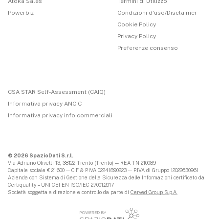
Atoka Sales
Termini di Utilizzo
Powerbiz
Condizioni d'uso/Disclaimer
Cookie Policy
Privacy Policy
Preferenze consenso
CSA STAR Self-Assessment (CAIQ)
Informativa privacy ANCIC
Informativa privacy info commerciali
© 2026 SpazioDati S.r.l.
Via Adriano Olivetti 13, 38122 Trento (Trento) — REA TN 210089
Capitale sociale € 21.600 — C.F & P.IVA 02241890223 — P.IVA di Gruppo 12022630961
Azienda con Sistema di Gestione della Sicurezza delle Informazioni certificato da
Certiquality – UNI CEI EN ISO/IEC 27001:2017
Società soggetta a direzione e controllo da parte di
Cerved Group S.p.A.