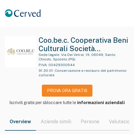
Coo.be.c. Cooperativa Beni
Culturali Società
Cooperativa - Piu'
Sede legale:
Via Dei Vetrai, 19, 06049, Santo
Chiodo, Spoleto (PG)
Brevemente Indicata
P.IVA:
00429300544
91.30.01
:
Conservazione e restauro del patrimonio
Come "Coo.be.c."
culturale
PROVA ORA GRATIS
Iscriviti gratis per sbloccare tutte le
informazioni aziendali
Overview
Aziende simili
Persone
Valutazioni