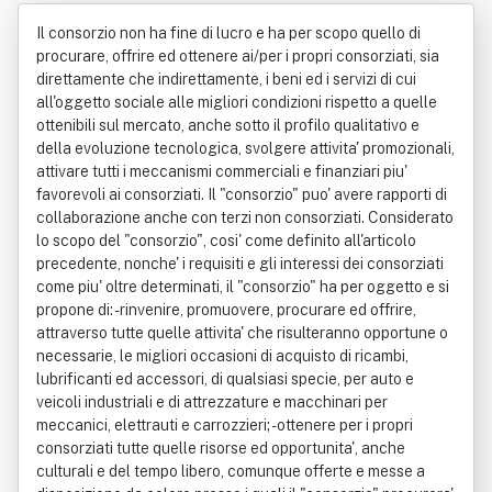
toricambisti Di Puglia E Basilicata
Il consorzio non ha fine di lucro e ha per scopo quello di
procurare, offrire ed ottenere ai/per i propri consorziati, sia
direttamente che indirettamente, i beni ed i servizi di cui
all'oggetto sociale alle migliori condizioni rispetto a quelle
ottenibili sul mercato, anche sotto il profilo qualitativo e
della evoluzione tecnologica, svolgere attivita' promozionali,
attivare tutti i meccanismi commerciali e finanziari piu'
favorevoli ai consorziati. Il "consorzio" puo' avere rapporti di
collaborazione anche con terzi non consorziati. Considerato
lo scopo del "consorzio", cosi' come definito all'articolo
precedente, nonche' i requisiti e gli interessi dei consorziati
come piu' oltre determinati, il "consorzio" ha per oggetto e si
propone di: - rinvenire, promuovere, procurare ed offrire,
attraverso tutte quelle attivita' che risulteranno opportune o
necessarie, le migliori occasioni di acquisto di ricambi,
lubrificanti ed accessori, di qualsiasi specie, per auto e
veicoli industriali e di attrezzature e macchinari per
meccanici, elettrauti e carrozzieri; - ottenere per i propri
consorziati tutte quelle risorse ed opportunita', anche
culturali e del tempo libero, comunque offerte e messe a