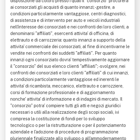
disposizione da coloro presso i quali il "consorzio" procurera'
ai consorziati gli acquisti di quanto innanzi; - gestire, a
condizioni particolarmente vantaggiose, centri diagnostici,
di assistenza e di intervento per auto e veicoli industriali
nell'interesse dei consorziati e nei confronti dei loro clienti, a
denominarsi "affiliati", esercenti attivita' di officina, di
elettrauto e di carrozzeria: quanto innanzi a supporto della
attivita' commerciale dei consorziati, al fine di incentivarne le
vendite nei confronti dei suddetti "affiliati". Per quanto
innanzi ogni consorziato dovra' tempestivamente aggiornare
il "consorzio" del suo elenco clienti "affiliati"; - svolgere, nei
confronti dei consorziati e loro clienti "affiliati" di cui innanzi,
a condizioni particolarmente vantaggiose ed inerenti le
attivita' di ricambista, meccanico, elettrauto e carrozziere,
corsi di formazione professionale e di aggiornamento
nonche' attivita' di informazione e di indagini di mercato. Il
"consorzio" potra' compiere tutti gli atti e negozi giuridici
necessari o utili alla realizzazione degli scopi sociali, ivi
compresa la costituzione di fondi per lo sviluppo
tecnologico o per la ristrutturazione o per il potenziamento
aziendale e l'adozione di procedure di programmazione
pluriennale finalizzate allo sviluppo o all'ammodernamento