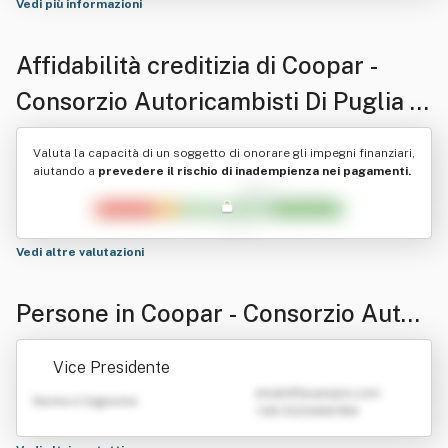
Vedi più informazioni
Affidabilità creditizia di
Coopar -
Consorzio Autoricambisti Di Puglia E
Basilicata
Valuta la capacità di un soggetto di onorare gli impegni finanziari,
aiutando a
prevedere il rischio di inadempienza nei pagamenti.
Vedi altre valutazioni
Persone in Coopar - Consorzio Autori
cambisti Di Puglia E Basilicata
Vice Presidente
emailATexample.com
Nome e Cognome
+39 0123456789