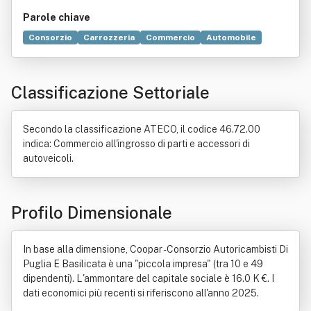
Parole chiave
Consorzio
Carrozzeria
Commercio
Automobile
Produzione
Attrezzo
Diritto
Formazione professionale
Informazione
Legge
Classificazione Settoriale
Regolamento
Secondo la classificazione ATECO, il codice 46.72.00
indica: Commercio all'ingrosso di parti e accessori di
autoveicoli.
Profilo Dimensionale
In base alla dimensione, Coopar - Consorzio Autoricambisti Di
Puglia E Basilicata è una "piccola impresa" (tra 10 e 49
dipendenti). L'ammontare del capitale sociale è 16.0 K €. I
dati economici più recenti si riferiscono all'anno 2025.