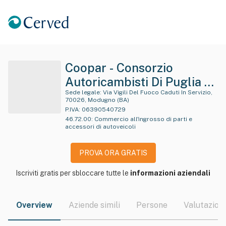
Coopar - Consorzio
Autoricambisti Di Puglia E
Basilicata
Sede legale:
Via Vigili Del Fuoco Caduti In Servizio,
70026, Modugno (BA)
P.IVA:
06390540729
46.72.00
:
Commercio all'ingrosso di parti e
accessori di autoveicoli
PROVA ORA GRATIS
Iscriviti gratis per sbloccare tutte le
informazioni aziendali
Overview
Aziende simili
Persone
Valutazioni