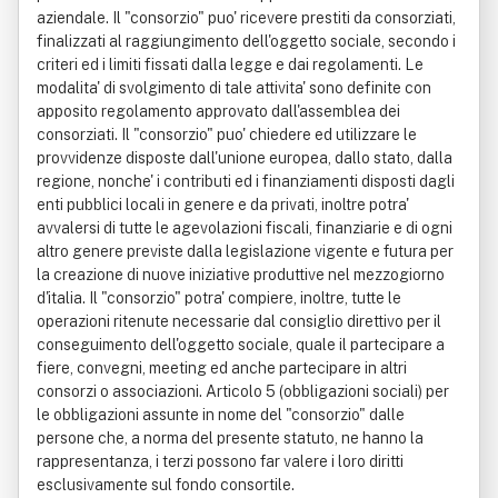
aziendale. Il "consorzio" puo' ricevere prestiti da consorziati,
finalizzati al raggiungimento dell'oggetto sociale, secondo i
criteri ed i limiti fissati dalla legge e dai regolamenti. Le
modalita' di svolgimento di tale attivita' sono definite con
apposito regolamento approvato dall'assemblea dei
consorziati. Il "consorzio" puo' chiedere ed utilizzare le
provvidenze disposte dall'unione europea, dallo stato, dalla
regione, nonche' i contributi ed i finanziamenti disposti dagli
enti pubblici locali in genere e da privati, inoltre potra'
avvalersi di tutte le agevolazioni fiscali, finanziarie e di ogni
altro genere previste dalla legislazione vigente e futura per
la creazione di nuove iniziative produttive nel mezzogiorno
d'italia. Il "consorzio" potra' compiere, inoltre, tutte le
operazioni ritenute necessarie dal consiglio direttivo per il
conseguimento dell'oggetto sociale, quale il partecipare a
fiere, convegni, meeting ed anche partecipare in altri
consorzi o associazioni. Articolo 5 (obbligazioni sociali) per
le obbligazioni assunte in nome del "consorzio" dalle
persone che, a norma del presente statuto, ne hanno la
rappresentanza, i terzi possono far valere i loro diritti
esclusivamente sul fondo consortile.