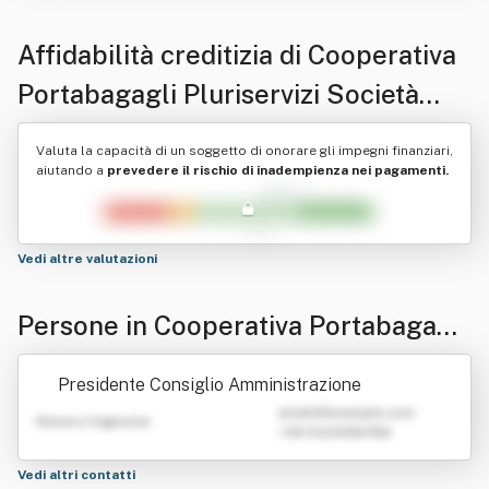
Affidabilità creditizia di
Cooperativa
Portabagagli Pluriservizi Società
Cooperativa A Responsabilita'
Valuta la capacità di un soggetto di onorare gli impegni finanziari,
Limitata
aiutando a
prevedere il rischio di inadempienza nei pagamenti.
Vedi altre valutazioni
Persone in Cooperativa Portabagagli
Pluriservizi Società Cooperativa A R
Presidente Consiglio Amministrazione
esponsabilita' Limitata
emailATexample.com
Nome e Cognome
+39 0123456789
Vedi altri contatti