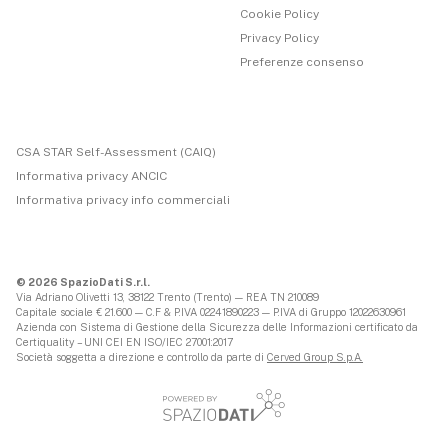
Cookie Policy
Privacy Policy
Preferenze consenso
CSA STAR Self-Assessment (CAIQ)
Informativa privacy ANCIC
Informativa privacy info commerciali
© 2026 SpazioDati S.r.l.
Via Adriano Olivetti 13, 38122 Trento (Trento) — REA TN 210089
Capitale sociale € 21.600 — C.F & P.IVA 02241890223 — P.IVA di Gruppo 12022630961
Azienda con Sistema di Gestione della Sicurezza delle Informazioni certificato da
Certiquality – UNI CEI EN ISO/IEC 27001:2017
Società soggetta a direzione e controllo da parte di
Cerved Group S.p.A.