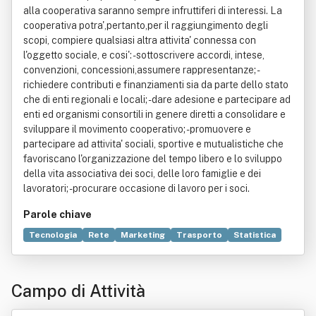
Parole chiave
Tecnologia
Rete
Marketing
Trasporto
Statistica
Informazione
Servizio
Progettazione
Sito web
Elettronica
Impianto industriale
Ambiente (biologia)
Campo di Attività
Commercio
Compravendita
Consulenza
Legge
Manutenzione
Sicurezza