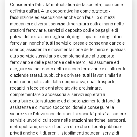
Considerata l'attivita' mutualistica della societa', cosi come definita dall'art. 4, la cooperativa ha come oggetto: - l'assunzione ed esecuzione anche con l'ausilio di mezzi meccanici e diversi il servizio di portatura colli a mano nelle stazioni ferroviarie, servizi di deposito colli e bagagli e di pulizia delle stazioni degli scali, degli impianti e degli uffici ferroviari, nonche' tutti i servizi di presa e consegna carico e scarico, assistenza e movimentazione delle merci e qualsiasi altro servizio sussidiario o complementare al trasporto ferroviario e delle persone e delle merci, ad assumere ed eseguire sia per conto della azienda ferroviarie e di altri enti o aziende statali, pubbliche o private, tutti i lavori similari a quelli principali svolti dalla cooperativa, quali trasporto, recapiti in loco ed ogni altra attivita' preliminare, complementare o accessoria ai servizi espletati a contribuire alla istituzione ed al potenziamento di fondi di assistenza e di mutuo soccorso idonei a conseguire la sicurezza e l'elevazione dei soci. La societa' potra' assumere servizi e lavori di cui sopra nelle stazioni marittime, aeroporti, metropolitane, servizi di pulizia oltre che di locali pubblici e privati anche di lidi, arenili, stabilimenti balneari, servizi di nettezza urbana, derattizzazioni, demuscazioni, depurazioni, spurghi, compattamento e trasporto rifiuti e scarti civili e industriali e tutto cio' che concerne il settore ecologico ed ambientale, servizi di affissione e collocazione impianti pubblicitari, gestione e custodia parcheggi pubblici e privati, manutenzione ordinaria e straordinaria di stabili, aree verdi, giardinaggio, agenzie di recapito, svuotatura e trasporto cassette postali e pacchi postali dalle ricevitorie, gestione terminale di containers, interporti e centri merci ferroviari, stradali, marittimi, aerei,gestione di mense, ristoranti e self service trasporti pubblici e privati; - l'assunzione e l'esecuzione di qualsiasi lavoro o servizio attinente alla vigilanza, custodia e guardiania; - l'assunzione e l'esercizio di servizi di scorta e trasporto valori, documenti, plichi, custodia valori e contazione dei medesimi; - l'assunzione e l'esercizio di servizi antitaccheggio; - l'assunzione e la gestione di servizi di custodia, di posteggio, di portierato e di altre mansioni inerenti alla gestione di stabili pubblici e privati; - l'assunzione e l'esercizio di qualsiasi lavoro o servizio attinente la vigilanza e/od alle pulizie a terra e a bordo di treni, aeromobili, navi, battelli e/od altri mezzi di trasporto di qualsiasi genere e tipo nonche' presso stazioni ferroviarie, aeroporti e porti; - l'assunzione e la gestione dei servizi di investigazioni informazioni e ricerche per conto terzi; - la promozione, la direzione e la gestione di corsi di formazione professionale sulla sicurezza; - l'assunzione e l'esercizio, nei limiti consentiti dalla legge, di prestazioni di consulenza ed assistenza in materia di sistemi di sicurezza, preventivi e protettivi: antincendio, antintrusione, antirapina, antinfortunistica e quanto altro necessario alla difesa dei patrimoni mobili ed immobili e delle persone; - l'assunzione e l'esercizio di servizi di teleallarmi,telecontrollo su impianti di riscaldamento e condizionamento, impianti frigoriferi ed altri impianti soggetti a rischio anche di inquinamento; - l'assunzione e l'esercizio di servizi di ricerca persone,radiotaxi e telesoccorso per persone; - la progettazione, l'assemblaggio, la vendita, il montaggio, l'installazione, la manutenzione, il noleggio, il comodato, il collaudo, l'esecuzione e la vendita e realizzazione in appalto, di opere ed impianti di sicurezza e di attrezzature e materiali necessari per gli stessi; - la progettazione, installazione, vendita e manutenzione sistemi di: videocontrollo, ascolto, telecontrollo,teleascolto, elettrici, elettronici, antincendio e tecnologici; - l'assunzione e l'esercizio di servizi e apparati per la radio localizzazione satellitare per il controllo di veicoli su tutto il territorio nazionale ed extranazionale; - svolgere ogni attivita' inerente e connessa con la raccolta, il trasporto, lo stoccaggio, il trattamento, il recupero, il riutilizzo, il riciclo, l'intermediazione, la commercializzazione, lo smaltimento di rifiuti urbani ed industriali ed in generale di rifiuti di qualsiasi tipo e/o e natura e/o provenienza, nonche' la gestione dei relativi impianti, oltre ogni altra opera e servizio inerente e connessa con l'ambiente; - svolgere ogni attivita' inerente e connessa con lo studio,la consulenza, la progettazione l'intervento ed il monitoraggio nel settore ambientale (aria, acqua, suolo e rifiuti) ambientale la bonifica di siti contaminati; - la produzione di materiale proveniente dal trattamento dei rifiuti e fanghi e la commercializzazione dello stesso nonche' la produzione e commercializzazione di energia e di calore comunque derivante da tali processi; - l'acquisto e la commercializzazione di prodotti di scarto o di rifiuto nonche' ogni attivita' connessa o complementare a tutte quelle precedentemente compresi i trasporti per conto proprio e di terzi; - l'assistenza tecnica e legislativa relativa alla corretta gestione dei rifiuti a favore di enti ed imprese pubbliche e private operanti nel settore di competenza; - l'attivita' di studio, consulenza, progettazione e intervento nel settore ambientale (aria, acqua, suolo,rifiuti) e monitoraggio ambientale; - l'assunzione e l'esecuzione, direttamente od in appalto,sia a favore di privati che di enti pubblici, di lavori di pulizia, disinfezione, disinfestazione, deratizzazione e sanificazione in genere, compresi, nei limiti di legge, i servizi di nettezza urbana; - il trasporto pasti dal centro confezionamento alla mensa con successivo servizio al tavolo nelle mense di ogni tipo; - il porzionamento e il confezionamento di pasti, la loro somministrazione e fornitura di vettovaglie; - l'assunzione di lavori di pulitura, in particolare di reparti, impianti e macchinari industriali, nonche' commerciali, di altri stabili pubblici e privati; - lo svolgimento di attivita' di manutenzione e riparazione di impianti tecnologici e macchinari industriali e commerciali; - l'assunzione e l'esecuzione, sia a favore di privati che di enti pubblici, di lavori di piccola manutenzione e pulitura alle caldaie da riscaldamento, agli impianti idraulici, elettrici ed ai serramenti in genere compresa la sostituzione di piccole parti come: vetri, maniglie,lavandini, rubinetti, ed ogni altro accessorio; - la gestione, la movimentazione, la manutenzione e prevenzione, sotto forma di pulizia, spolveratura e trattamenti conservativi di ogni genere di ambienti, di materiale artistico e/o documentario in genere conservato in musei, pinacoteche, biblioteche, archivi o altri depositi e/o magazzini e/o locali di qualsiasi ente e/o soggetto pubblico e privato; - la disinfezione, disinfestazione, igienizzazione,derattizzazione di tutti gli ambienti e/o del materiale conservato nei luoghi di proprieta' e non dei soggetti di cui al punto precedente, anche con l'utilizzo di apparecchiature elettroniche; - l'assunzione e l'esecuzione di attivita' di pedonaggio,trasporto materiale da sottoporre ad accertamenti diagnostici, ritiro e consegna cassetta farmaci e dei generi vittuari; - l'assunzione e l'esecuzione di attivita' di decontaminazione e detersione ferri chirurgici nel comparto operatorio e trasporto in centrale; - l'organizzazione e la gestione del servizio di reception,di call center, biglietteria, sorveglianza, assistenza al pubblico, valorizzazione e promozione delle opere e pulizia ordinaria presso spazi espositivi pubblici e privati; - l'organizzazione, progettazione, coordinamento e/o gestione servizi, comprendendo in essi l'assistenza sociale presso case di riposo ed istituti di assistenza pubblici e privati e l'assistenza scolastica presso istituti scolastici pubblici e privati di ogni ordine e grado; l'assunzione e l'esecuzione di servizi di rifacimento stanze e letti; - l'assunzione e l'esecuzione di servizi di rifacimento stanze e letti; - l'assunzione e l'esecuzione di servizi di lavaggio stoviglie e riassetto cucine presso enti pubblici e privati; - l'assunzione di lavori per la gestione e la coltivazione del verde pubblico e privato, il servizio presso impianti sportivi, il servizio affissioni, il servizio di segnaletica stradale; - la gestione di lavanderie, stirerie, centrali di sterilizzazioni e servizi connessi; - la gestione della logistica, la gestione e l'archiviazione di cartelle cliniche e documentazione sanitaria in genere; - l'assunzione e la gestione di servizi di custodia e manovra, rimessaggio e rifornimento di auto, autobus,filobus, tram e ogni altro mezzo di trasporto pubblico e privato, in piazzali pubblici e privati; - lo svolgimento nei limiti di legge, di attivita' specializzata e di manovalanza; - lo svolgimento di attivita' di facchinaggio, gestione e movimentazione merci, gestione logistica, gestione di magazzini e piattaforme, autotrasporto merci per conto terzi in ogni forma e modalita' comprese le attivita' di spedizioniere, corriere, vettore e caricatore; - la consulenza, la progettazione, la realizzazione di reti logistiche a servizio di industria e commercio e razionalizzazione di sistemi logistici esistenti; - l'assunzione e gestione di terziarizzazioni globali dei servizi a monte ed a valle della produzione; - l'assunzione e l'esercizio di operazioni portuali inerenti la movimentazione, l'imbarco e lo sbarco, il rizzaggio, il controllo, il deposito e la custodia delle merci; - l'esecuzione di attivita' di montaggio e od assemblaggio di componenti anche per conto terzi; - l'attivita' di noleggio con e senza conducente di ogni tipo di automezzo e mezzo di trasporto; - l'attivita' di noleggio senza operatore di ogni tipo di attrezzatura atta alla movimentazione delle merci; - l'assunzione di servizi di trasporto persone; - la
A Responsabilita' Limitata