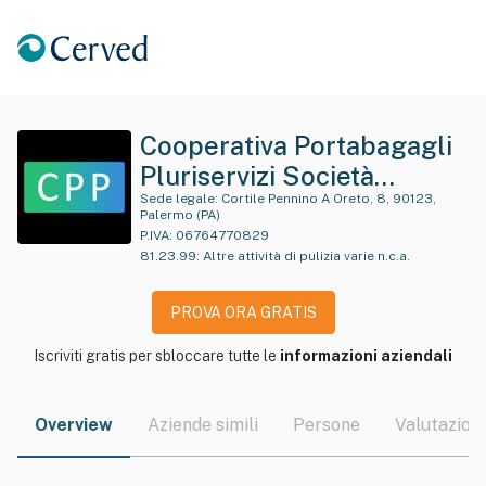
Cooperativa Portabagagli
Pluriservizi Società
Cooperativa A
Sede legale:
Cortile Pennino A Oreto, 8, 90123,
Palermo (PA)
Responsabilita' Limitata
P.IVA:
06764770829
81.23.99
:
Altre attività di pulizia varie n.c.a.
PROVA ORA GRATIS
Iscriviti gratis per sbloccare tutte le
informazioni aziendali
Overview
Aziende simili
Persone
Valutazioni