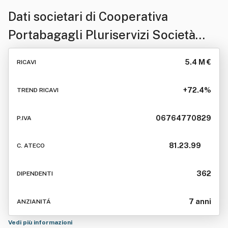
Dati societari di
Cooperativa
Portabagagli Pluriservizi Società
Cooperativa A Responsabilita'
5.4 M €
RICAVI
Limitata
+72.4%
TREND RICAVI
06764770829
P.IVA
81.23.99
C. ATECO
362
DIPENDENTI
7 anni
ANZIANITÁ
Vedi più informazioni