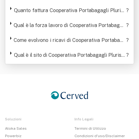
abagagli Pluriservizi Società Cooperativa A Resp
onsabilita' Limitata
Quanto fattura Cooperativa Portabagagli Plurise
?
rvizi Società Cooperativa A Responsabilita' Limit
Qual è la forza lavoro di Cooperativa Portabagag
ata
?
li Pluriservizi Società Cooperativa A Responsabili
Come evolvono i ricavi di Cooperativa Portabaga
ta' Limitata
?
gli Pluriservizi Società Cooperativa A Responsabi
lita' Limitata
Qual è il sito di Cooperativa Portabagagli Pluriser
?
vizi Società Cooperativa A Responsabilita' Limita
ta
Soluzioni
Info Legali
Atoka Sales
Termini di Utilizzo
Powerbiz
Condizioni d'uso/Disclaimer