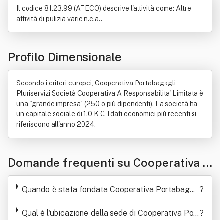
Il codice 81.23.99 (ATECO) descrive l'attività come: Altre
attività di pulizia varie n.c.a..
Profilo Dimensionale
Secondo i criteri europei, Cooperativa Portabagagli
Pluriservizi Società Cooperativa A Responsabilita' Limitata è
una "grande impresa" (250 o più dipendenti). La società ha
un capitale sociale di 1.0 K €. I dati economici più recenti si
riferiscono all'anno 2024.
Domande frequenti su Cooperativa P
ortabagagli Pluriservizi Società Coo
Quando è stata fondata Cooperativa Portabagag
?
perativa A Responsabilita' Limitata
li Pluriservizi Società Cooperativa A Responsabili
Qual è l'ubicazione della sede di Cooperativa Port
ta' Limitata
?