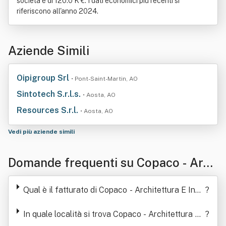
società è di 120.0 K €. I dati economici più recenti si
riferiscono all'anno 2024.
Aziende Simili
Oipigroup Srl
• Pont-Saint-Martin, AO
Sintotech S.r.l.s.
• Aosta, AO
Resources S.r.l.
• Aosta, AO
Vedi più aziende simili
Domande frequenti su Copaco - Arch
itettura E Ingegneria Srl Siglabile Co
Qual è il fatturato di Copaco - Architettura E Inge
?
paco Srl
gneria Srl Siglabile Copaco Srl
In quale località si trova Copaco - Architettura E I
?