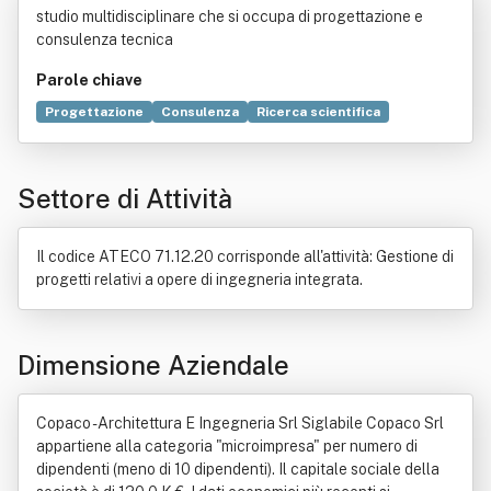
studio multidisciplinare che si occupa di progettazione e
l
consulenza tecnica
Parole chiave
Progettazione
Consulenza
Ricerca scientifica
Tecnologia
Bene immobile
Soddisfazione del cliente
Ingegneria
Italia
Relazioni sociali
Sicurezza
Settore di Attività
Comportamento
Cultura
Commercio
Decreto legislativo
Economia
Geologia
Impianto industriale
Studio di fattibilità
Urbanistica
Il codice ATECO 71.12.20 corrisponde all'attività: Gestione di
progetti relativi a opere di ingegneria integrata.
Dimensione Aziendale
Copaco - Architettura E Ingegneria Srl Siglabile Copaco Srl
appartiene alla categoria "microimpresa" per numero di
dipendenti (meno di 10 dipendenti). Il capitale sociale della