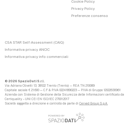
Cookie Policy
Privacy Policy
Preferenze consenso
CSA STAR Self-Assessment (CAIQ)
Informativa privacy ANCIC
Informativa privacy info commerciali
© 2026 SpazioDati S.r.l.
Via Adriano Olivetti 13, 38122 Trento (Trento) — REA TN 210089
Capitale sociale € 21.600 — C.F & P.IVA 02241890223 — P.IVA di Gruppo 12022630961
Azienda con Sistema di Gestione della Sicurezza delle Informazioni certificato da
Certiquality – UNI CEI EN ISO/IEC 27001:2017
Società soggetta a direzione e controllo da parte di
Cerved Group S.p.A.