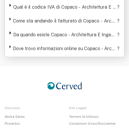
ngegneria Srl Siglabile Copaco Srl
Qual è il codice IVA di Copaco - Architettura E In
?
gegneria Srl Siglabile Copaco Srl
Come sta andando il fatturato di Copaco - Archit
?
ettura E Ingegneria Srl Siglabile Copaco Srl
Da quando esiste Copaco - Architettura E Ingegn
?
eria Srl Siglabile Copaco Srl
Dove trovo informazioni online su Copaco - Archit
?
ettura E Ingegneria Srl Siglabile Copaco Srl
Soluzioni
Info Legali
Atoka Sales
Termini di Utilizzo
Powerbiz
Condizioni d'uso/Disclaimer