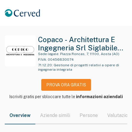
Copaco - Architettura E
Ingegneria Srl Siglabile
Copaco Srl
Sede legale:
Piazza Roncas, 7, 11100, Aosta (AO)
P.IVA:
00456830074
71.12.20
:
Gestione di progetti relativi a opere di
ingegneria integrata
PROVA ORA GRATIS
Iscriviti gratis per sbloccare tutte le
informazioni aziendali
Overview
Aziende simili
Persone
Valutazioni