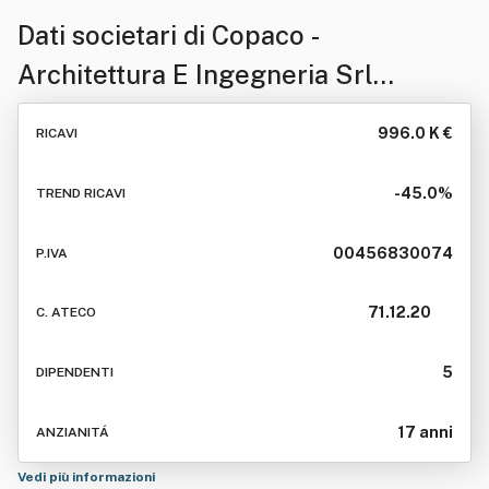
Dati societari di
Copaco -
Architettura E Ingegneria Srl
Siglabile Copaco Srl
996.0 K €
RICAVI
-45.0%
TREND RICAVI
00456830074
P.IVA
71.12.20
C. ATECO
5
DIPENDENTI
17 anni
ANZIANITÁ
Vedi più informazioni