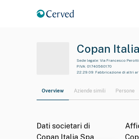
Copan Itali
Sede legale:
Via Francesco Perotti
P.IVA:
01740560170
22.29.09
:
Fabbricazione di altri ar
Overview
Aziende simili
Persone
Dati societari di
Affi
Copan Italia Spa
Cop