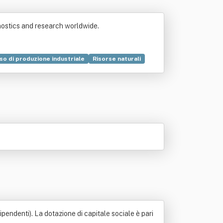
gnostics and research worldwide.
o di produzione industriale
Risorse naturali
mica analitica
Settore immobiliare
Legge
Prodotto (economia)
Servizio
pendenti). La dotazione di capitale sociale è pari