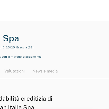
a Spa
, 10, 25125, Brescia (BS)
ticoli in materie plastiche nca
Valutazioni
News e media
dabilità creditizia di
an Italia Spa