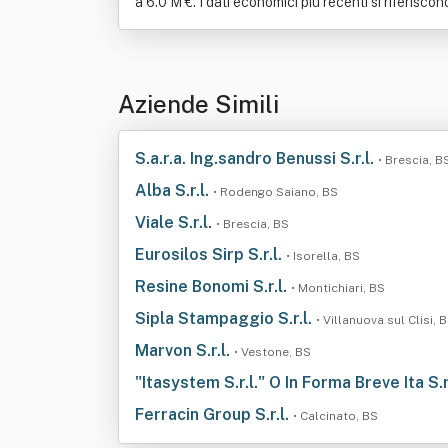
a 6.0 M €. I dati economici più recenti si riferisco
Aziende Simili
S.a.r.a. Ing.sandro Benussi S.r.l.
• Brescia, B
Alba S.r.l.
• Rodengo Saiano, BS
Viale S.r.l.
• Brescia, BS
Eurosilos Sirp S.r.l.
• Isorella, BS
Resine Bonomi S.r.l.
• Montichiari, BS
Sipla Stampaggio S.r.l.
• Villanuova sul Clisi, 
Marvon S.r.l.
• Vestone, BS
"Itasystem S.r.l." O In Forma Breve Ita S.r
Ferracin Group S.r.l.
• Calcinato, BS