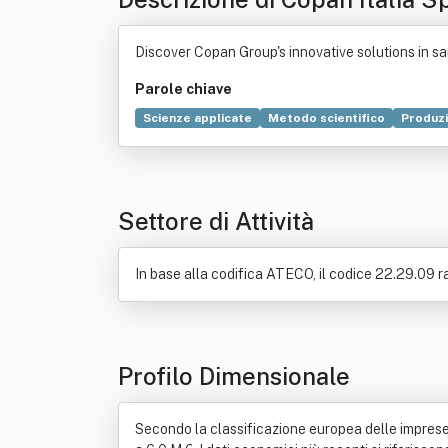
Discover Copan Group's innovative solutions in s
Parole chiave
Scienze applicate
Metodo scientifico
Produz
Commercio
Innovazione
Scienza
Genetica
Genere letterario
Acceleratore di particelle
Settore di Attività
In base alla codifica ATECO, il codice 22.29.09 rap
Profilo Dimensionale
Secondo la classificazione europea delle imprese, 