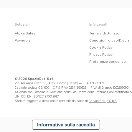
Soluzioni
Info Legali
Atoka Sales
Termini di Utilizzo
Powerbiz
Condizioni d'uso/Discla
Cookie Policy
Privacy Policy
Preferenze consenso
© 2026 SpazioDati S.r.l.
Via Adriano Olivetti 13, 38122 Trento (Trento) — REA TN 210089
Capitale sociale € 21.600 — C.F & P.IVA 02241890223 — P.IVA di Gruppo 12022630961
Azienda con Sistema di Gestione della Sicurezza delle Informazioni certificato da
UNI CEI EN ISO/IEC 27001:2017
Società soggetta a direzione e controllo da parte di
Cerved Group S.p.A.
Informativa sulla raccolta