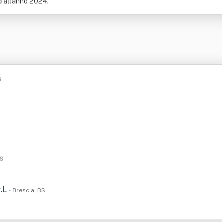
no all'anno 2024.
S
BS
.l.
• Brescia, BS