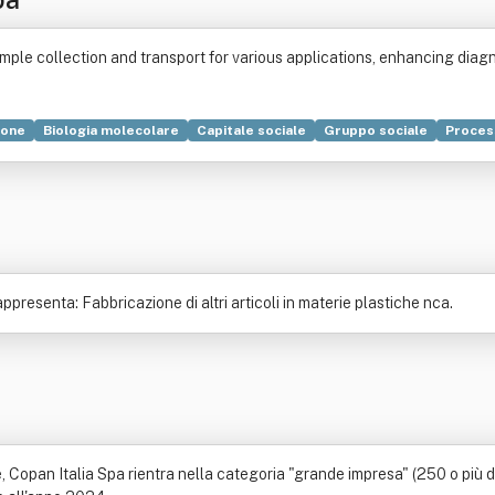
ample collection and transport for various applications, enhancing dia
ione
Biologia molecolare
Capitale sociale
Gruppo sociale
Process
Natura
Problem solving
Trasporto
Campionamento casuale
Chi
Biologia
Chimica
Copán
Energia
Fondazione (ente)
Laboratorio
presenta: Fabbricazione di altri articoli in materie plastiche nca.
Copan Italia Spa rientra nella categoria "grande impresa" (250 o più di