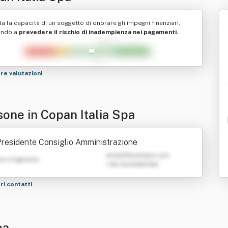
ta la capacità di un soggetto di onorare gli impegni finanziari,
ando a
prevedere il rischio di inadempienza nei pagamenti.
tre valutazioni
sone in Copan Italia Spa
residente Consiglio Amministrazione
emailATexample.com
e e Cognome
+39 0123456789
tri contatti
pa