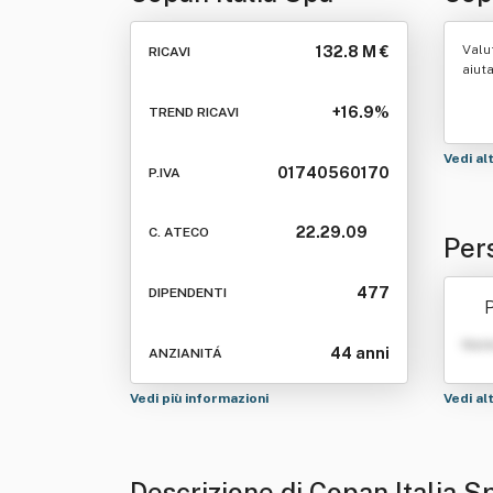
Valu
132.8 M €
RICAVI
aiut
+16.9%
TREND RICAVI
Vedi al
01740560170
P.IVA
22.29.09
C. ATECO
Per
477
DIPENDENTI
P
Nom
44 anni
ANZIANITÁ
Vedi più informazioni
Vedi al
Descrizione di Copan Italia S