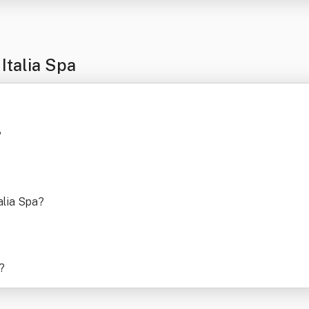
Italia Spa
?
alia Spa
?
?