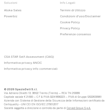
Soluzioni
Info Legali
Atoka Sales
Termini di Utilizzo
Powerbiz
Condizioni d'uso/Disclaimer
Cookie Policy
Privacy Policy
Preferenze consenso
CSA STAR Self-Assessment (CAIQ)
Informativa privacy ANCIC
Informativa privacy info commerciali
© 2026 SpazioDati S.r.l.
Via Adriano Olivetti 13, 38122 Trento (Trento) — REA TN 210089
Capitale sociale € 21.600 — C.F & P.IVA 02241890223 — P.IVA di Gruppo 12022630961
Azienda con Sistema di Gestione della Sicurezza delle Informazioni certificato da
Certiquality – UNI CEI EN ISO/IEC 27001:2017
Società soggetta a direzione e controllo da parte di
Cerved Group S.p.A.