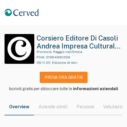
Corsiero Editore Di Casoli
Andrea Impresa Culturale
E Creativa
Provincia:
Reggio nell'Emilia
P.IVA:
01984990356
58.11.00
:
Edizione di libri
PROVA ORA GRATIS
Iscriviti gratis per sbloccare tutte le
informazioni aziendali
Overview
Aziende simili
Persone
Valutazioni