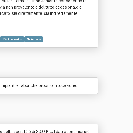
a qualsiasi forma di finanziamento concedendo le
n via non prevalente e del tutto occasionale e
cato, sia direttamente, sia indirettamente,
Ristorante
Scienza
 impianti e fabbriche propri o in locazione.
e della società è di 20.0 K €. I dati economici più