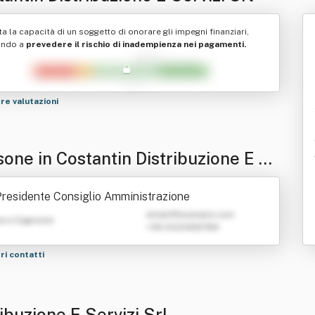
ta la capacità di un soggetto di onorare gli impegni finanziari,
ando a
prevedere il rischio di inadempienza nei pagamenti.
tre valutazioni
sone in Costantin Distribuzione E S
zi Srl
residente Consiglio Amministrazione
emailATexample.com
e e Cognome
+39 0123456789
tri contatti
ibuzione E Servizi Srl