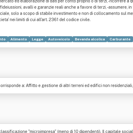
rcato ed elaborazione di dati per conto proprio o di terzi, - ricorrere 
ideiussioni, avalli e garanzie reali anche a favore di terzi, - assumere, i
iale, solo a scopo di stabile investimento e non di collocamento sul mer
a' nei limiti di cui all'art. 2361 del codice civile.
nto
Alimento
Legge
Autoveicolo
Bevanda alcolica
Carburante
sponde a: Affitto e gestione di altri terreni ed edifici non residenziali,
classificazione "microimpresa" (meno di 10 dipendenti). Il capitale social