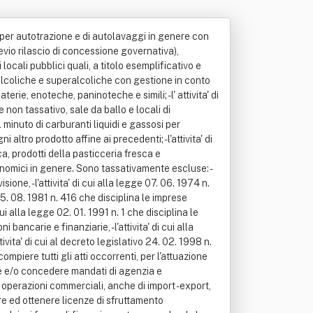
anti per autotrazione e di autolavaggi in genere con
evio rilascio di concessione governativa),
i locali pubblici quali, a titolo esemplificativo e
nde alcoliche e superalcoliche con gestione in conto
terie, enoteche, paninoteche e simili; - l' attivita' di
e non tassativo, sale da ballo e locali di
al minuto di carburanti liquidi e gassosi per
altro prodotto affine ai precedenti; - l'attivita' di
, prodotti della pasticceria fresca e
tronomici in genere. Sono tassativamente escluse: -
isione, - l'attivita' di cui alla legge 07. 06. 1974 n.
e 05. 08. 1981 n. 416 che disciplina le imprese
 cui alla legge 02. 01. 1991 n. 1 che disciplina le
bancarie e finanziarie, - l'attivita' di cui alla
vita' di cui al decreto legislativo 24. 02. 1998 n.
compiere tutti gli atti occorrenti, per l'attuazione
mere e/o concedere mandati di agenzia e
 operazioni commerciali, anche di import - export,
dere ed ottenere licenze di sfruttamento