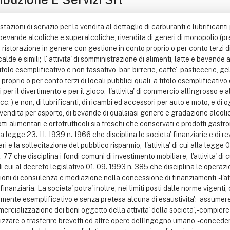
 di stazioni di servizio per la vendita al dettaglio di carburanti e lubrific
 bevande alcoliche e superalcoliche, rivendita di generi di monopolio (pr
ta' di ristorazione in genere con gestione in conto proprio o per conto terzi d
e calde e simili; - l' attivita' di somministrazione di alimenti, latte e beva
itolo esemplificativo e non tassativo, bar, birrerie, caffe', pasticcerie, gela
oprio o per conto terzi di locali pubblici quali, a titolo esemplificativo 
per il divertimento e per il gioco. - l'attivita' di commercio all'ingrosso e 
 ) e non, di lubrificanti, di ricambi ed accessori per auto e moto, e di ogni 
endita per asporto, di bevande di qualsiasi genere e gradazione alcolica
otti alimentari e ortofrutticoli sia freschi che conservati e prodotti gas
i alla legge 23. 11. 1939 n. 1966 che disciplina le societa' finanziarie e di rev
ri e la sollecitazione del pubblico risparmio, - l'attivita' di cui alla legg
 n. 77 che disciplina i fondi comuni di investimento mobiliare, - l'attivita' di
di cui al decreto legislativo 01. 09. 1993 n. 385 che disciplina le operazioni 
ni di consulenza e mediazione nella concessione di finanziamenti, - l'atti
nanziaria. La societa' potra' inoltre, nei limiti posti dalle norme vigenti, 
 meramente esemplificativo e senza pretesa alcuna di esaustivita': - assu
cializzazione dei beni oggetto della attivita' della societa', - compiere
 utilizzare o trasferire brevetti ed altre opere dell'ingegno umano, - conce