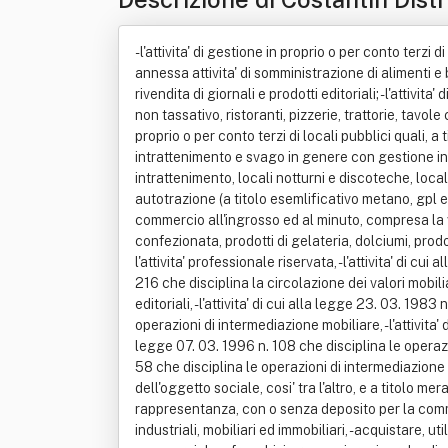
- l'attivita' di gestione in proprio o per conto terzi
annessa attivita' di somministrazione di alimenti e
rivendita di giornali e prodotti editoriali; - l'attivi
non tassativo, ristoranti, pizzerie, trattorie, tavol
proprio o per conto terzi di locali pubblici quali, a t
intrattenimento e svago in genere con gestione in pr
intrattenimento, locali notturni e discoteche, locali 
autotrazione (a titolo esemlificativo metano, gpl ecc.
commercio all'ingrosso ed al minuto, compresa la v
confezionata, prodotti di gelateria, dolciumi, prod
l'attivita' professionale riservata, - l'attivita' di cu
216 che disciplina la circolazione dei valori mobilia
editoriali, - l'attivita' di cui alla legge 23. 03. 1983
operazioni di intermediazione mobiliare, - l'attivita' 
legge 07. 03. 1996 n. 108 che disciplina le operazio
58 che disciplina le operazioni di intermediazione fi
dell'oggetto sociale, cosi' tra l'altro, e a titolo
rappresentanza, con o senza deposito per la commer
industriali, mobiliari ed immobiliari, - acquistare,