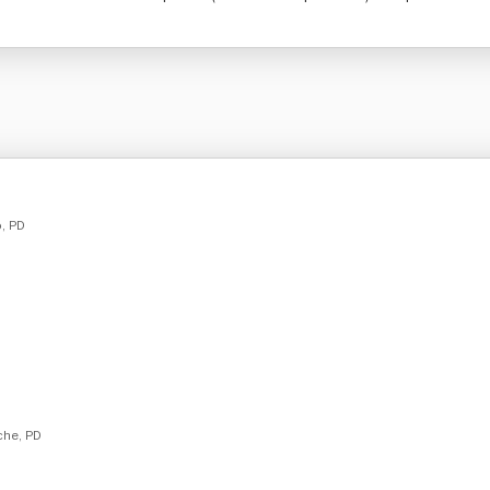
, PD
che, PD