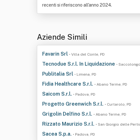
recenti si riferiscono all'anno 2024.
Aziende Simili
Favarin Srl
• Villa del Conte, PD
Tecnodue S.r.l. In Liquidazione
• Saccolongo
Publitalia Srl
• Limena, PD
Fidia Healthcare S.r.l.
• Abano Terme, PD
Saicom S.r.l.
• Padova, PD
Progetto Greenwich S.r.l.
• Curtarolo, PD
Grigolin Delfino S.r.l.
• Abano Terme, PD
Rizzato Maurizio S.r.l.
• San Giorgio delle Perti
Sacea S.p.a.
• Padova, PD