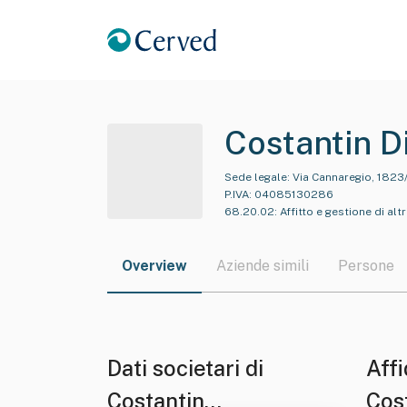
Costantin Di
Sede legale:
Via Cannaregio, 1823
P.IVA:
04085130286
68.20.02
:
Affitto e gestione di alt
Overview
Aziende simili
Persone
Dati societari di
Affi
Costantin
Cost