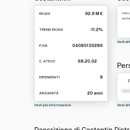
Distribuzione E Servizi
Valu
92.9 M €
RICAVI
Srl
aiut
-11.2%
TREND RICAVI
Vedi al
04085130286
P.IVA
68.20.02
C. ATECO
Per
ervi
9
DIPENDENTI
P
Nom
20 anni
ANZIANITÁ
Vedi più informazioni
Vedi al
Descrizione di Costantin Distr