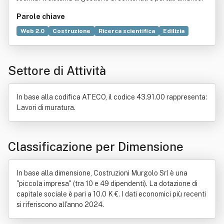
Parole chiave
Web 2.0
Costruzione
Ricerca scientifica
Edilizia
Servizio
Opere pubbliche
Tecnica
Manutenzione
Bene immobile
Conoscenza
Norma
Settore di Attività
Ambiente (biologia)
Commercio
Comunità
Metallo
Ospedale
Tecnologia
Temperatura
In base alla codifica ATECO, il codice 43.91.00 rappresenta:
Lavori di muratura.
Classificazione per Dimensione
In base alla dimensione, Costruzioni Murgolo Srl è una
"piccola impresa" (tra 10 e 49 dipendenti). La dotazione di
capitale sociale è pari a 10.0 K €. I dati economici più recenti
si riferiscono all'anno 2024.