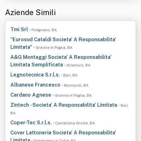
Aziende Simili
Tmi Srl
• Putignano, BA
"Eurosud Cataldi Societa' A Responsabilita'
Limitata"
• Gravina in Puglia, BA
A&G Montaggi Societa' A Responsabilita'
Limitata Semplificata
• Altamura, BA
Legnotecnica S.r.l.s.
• Bari, BA
Albanese Francesco
• Monopoli, BA
Cardano Agnese
• Gravina in Puglia, BA
Zintech - Societa' A Responsabilita' Limitata
• Bari,
BA
Coper-Tec S.r.l.s.
• Castellana Grotte, BA
Cover Lattoneria Societa' A Responsabilita'
Limitata
• Santeramo in Colle, BA