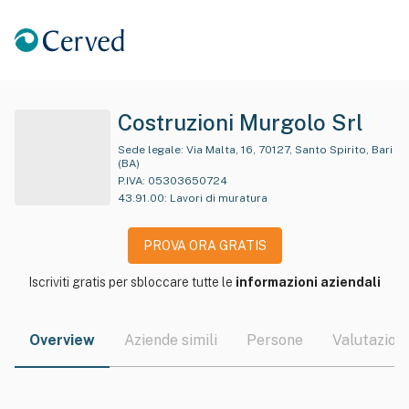
Costruzioni Murgolo Srl
Sede legale:
Via Malta, 16, 70127, Santo Spirito, Bari
(BA)
P.IVA:
05303650724
43.91.00
:
Lavori di muratura
PROVA ORA GRATIS
Iscriviti gratis per sbloccare tutte le
informazioni aziendali
Overview
Aziende simili
Persone
Valutazioni