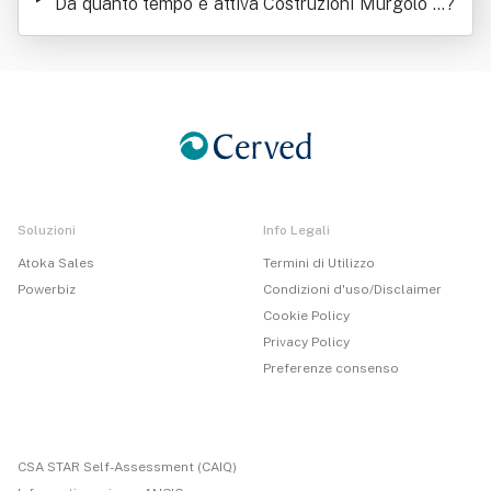
Da quanto tempo è attiva Costruzioni Murgolo S
?
rl
Soluzioni
Info Legali
Atoka Sales
Termini di Utilizzo
Powerbiz
Condizioni d'uso/Disclaimer
Cookie Policy
Privacy Policy
Preferenze consenso
CSA STAR Self-Assessment (CAIQ)