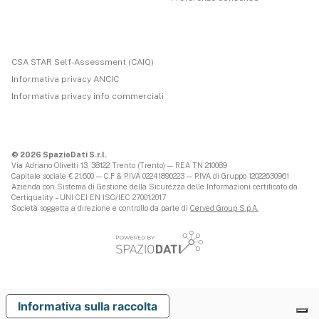
CSA STAR Self-Assessment (CAIQ)
Informativa privacy ANCIC
Informativa privacy info commerciali
© 2026 SpazioDati S.r.l.
Via Adriano Olivetti 13, 38122 Trento (Trento) — REA TN 210089
Capitale sociale € 21.600 — C.F & P.IVA 02241890223 — P.IVA di Gruppo 12022630961
Azienda con Sistema di Gestione della Sicurezza delle Informazioni certificato da
Certiquality – UNI CEI EN ISO/IEC 27001:2017
Società soggetta a direzione e controllo da parte di
Cerved Group S.p.A.
Informativa sulla raccolta