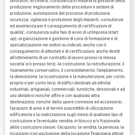
lavoratori, eccetera; - consulenza in materia di gestione della
produzione: miglioramento delle procedure e sistemi di
produzione, automazione del processo di produzione,
sicurezza, vigilanza e protezione degli impianti; - consulenza
ed assistenza per il conseguimento di certificazioni di
qualita'; - consulenza sulle fasi di avvio di un'impresa (start
up); - organizzazione e gestione di corsi di formazione e di
specializzazione nei settori su indicati, anche con il
conseguimento di attestati e di certificazioni, anche diretti
all'ottenimento di un contratto di lavoro presso la stessa
societa' e/o presso terzi; - la costruzione, la ristrutturazione, il
risanamento conservativo, il consolidamento, l'ampliamento,
la demolizione, la ricostruzione e la manutenzione, per conto
proprio e per conto terzi, di edifici destinati ad attivita'
industriali, artigianali, commerciali, turistiche, direzionali e ad
uso abitativo nonche' affini e con qualsiasi altra
destinazione, nonche' delle opere connesse ed accessorie; -
l'acquisto di aree e di terreni suscettibili di utilizzazione
edificatoria e la realizzazione sugli stessi di qualsiasi tipo di
costruzione e l'eventuale vendita, in blocco e/o frazionata,
delle costruzioni stesse; - l'acquisto, la vendita, la permuta, la
locazione (con esclusione della locazione finanziaria attiva)