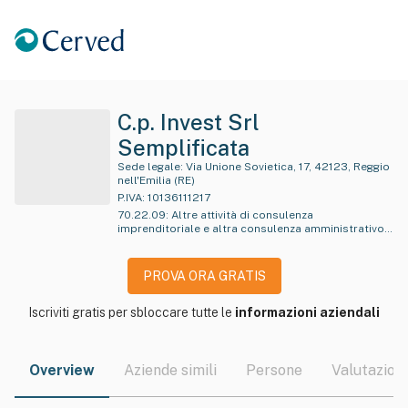
C.p. Invest Srl
Semplificata
Sede legale:
Via Unione Sovietica, 17, 42123, Reggio
nell'Emilia (RE)
P.IVA:
10136111217
70.22.09
:
Altre attività di consulenza
imprenditoriale e altra consulenza amministrativo-
gestionale e pianificazione aziendale
PROVA ORA GRATIS
Iscriviti gratis per sbloccare tutte le
informazioni aziendali
Overview
Aziende simili
Persone
Valutazioni