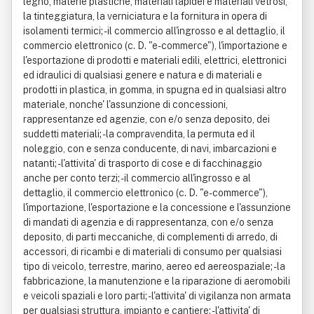
legno, materie plastiche, materiali lapidei e materiali vetrosi,
la tinteggiatura, la verniciatura e la fornitura in opera di
isolamenti termici; - il commercio all'ingrosso e al dettaglio, il
commercio elettronico (c. D. "e-commerce"), l'importazione e
l'esportazione di prodotti e materiali edili, elettrici, elettronici
ed idraulici di qualsiasi genere e natura e di materiali e
prodotti in plastica, in gomma, in spugna ed in qualsiasi altro
materiale, nonche' l'assunzione di concessioni,
rappresentanze ed agenzie, con e/o senza deposito, dei
suddetti materiali; - la compravendita, la permuta ed il
noleggio, con e senza conducente, di navi, imbarcazioni e
natanti; - l'attivita' di trasporto di cose e di facchinaggio
anche per conto terzi; - il commercio all'ingrosso e al
dettaglio, il commercio elettronico (c. D. "e-commerce"),
l'importazione, l'esportazione e la concessione e l'assunzione
di mandati di agenzia e di rappresentanza, con e/o senza
deposito, di parti meccaniche, di complementi di arredo, di
accessori, di ricambi e di materiali di consumo per qualsiasi
tipo di veicolo, terrestre, marino, aereo ed aereospaziale; - la
fabbricazione, la manutenzione e la riparazione di aeromobili
e veicoli spaziali e loro parti; - l'attivita' di vigilanza non armata
per qualsiasi struttura, impianto e cantiere; - l'attivita' di