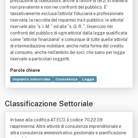
prestazione di fideiussioni, anche a favore di terzi, in maniera
non prevalente e non nei confronti del pubblico. E'
tassativamente esclusa l'attivita' fiduciaria e professionale
riservata, la raccolta del risparmio tra il pubblico, le attivita'
riservate alle "s. I. M. " ed alle "s. G. R. ", l'esercizio nei
confronti del pubblico di ogni attivita' dalla legge qualificata
come "attivita' finanziaria" e comunque di tutte quelle attivita'
di intermediazione mobiliare, anche nella forma del credito
al consumo, anche nell'ambito dei soci, che siano per legge
riservate a particolari soggetti.
Parole chiave
Impianto industriale
Consulenza
Legge
Manutenzione
Bene immobile
Comitato interministeriale per il credito e il risparmio
Classificazione Settoriale
Consumo
Costruzione
Edificio
Elettricità
Politica
Trasporto
In base alla codifica ATECO, il codice 70.22.09
rappresenta: Altre attività di consulenza imprenditoriale e
altra consulenza amministrativo-gestionale e pianificazione