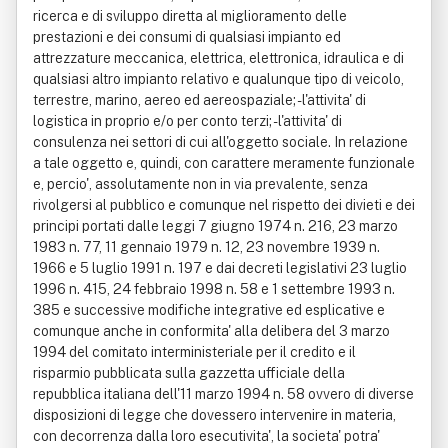
ricerca e di sviluppo diretta al miglioramento delle
prestazioni e dei consumi di qualsiasi impianto ed
attrezzature meccanica, elettrica, elettronica, idraulica e di
qualsiasi altro impianto relativo e qualunque tipo di veicolo,
terrestre, marino, aereo ed aereospaziale; - l'attivita' di
logistica in proprio e/o per conto terzi; - l'attivita' di
consulenza nei settori di cui all'oggetto sociale. In relazione
a tale oggetto e, quindi, con carattere meramente funzionale
e, percio', assolutamente non in via prevalente, senza
rivolgersi al pubblico e comunque nel rispetto dei divieti e dei
principi portati dalle leggi 7 giugno 1974 n. 216, 23 marzo
1983 n. 77, 11 gennaio 1979 n. 12, 23 novembre 1939 n.
1966 e 5 luglio 1991 n. 197 e dai decreti legislativi 23 luglio
1996 n. 415, 24 febbraio 1998 n. 58 e 1 settembre 1993 n.
385 e successive modifiche integrative ed esplicative e
comunque anche in conformita' alla delibera del 3 marzo
1994 del comitato interministeriale per il credito e il
risparmio pubblicata sulla gazzetta ufficiale della
repubblica italiana dell'11 marzo 1994 n. 58 ovvero di diverse
disposizioni di legge che dovessero intervenire in materia,
con decorrenza dalla loro esecutivita', la societa' potra'