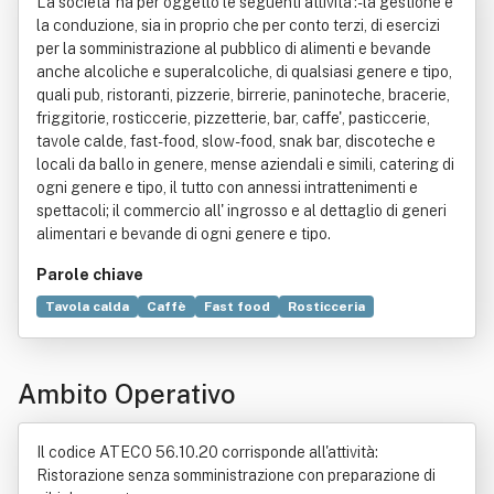
La societa' ha per oggetto le seguenti attivita':- la gestione e
la conduzione, sia in proprio che per conto terzi, di esercizi
per la somministrazione al pubblico di alimenti e bevande
anche alcoliche e superalcoliche, di qualsiasi genere e tipo,
quali pub, ristoranti, pizzerie, birrerie, paninoteche, bracerie,
friggitorie, rosticcerie, pizzetterie, bar, caffe', pasticcerie,
tavole calde, fast- food, slow- food, snak bar, discoteche e
locali da ballo in genere, mense aziendali e simili, catering di
ogni genere e tipo, il tutto con annessi intrattenimenti e
spettacoli; il commercio all' ingrosso e al dettaglio di generi
alimentari e bevande di ogni genere e tipo.
Parole chiave
Tavola calda
Caffè
Fast food
Rosticceria
Slow Food
Friggitoria
Alimento
Bar (pubblico esercizio)
Catering
Discoteca
Pizzeria
Ambito Operativo
Ristorante
Il codice ATECO 56.10.20 corrisponde all'attività:
Ristorazione senza somministrazione con preparazione di