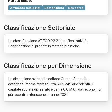
Parole chiave
Ambiente (biologia)
Sostenibilità
Gas serra
Know-how
Prodotto (economia)
Commercio
Contratto
Ottimizzazione
Innovazione
Cuore
Classificazione Settoriale
Ricerca scientifica
Effetto serra
Partnership
Produzione
Sistemi complessi
Causa
Associazione (diritto)
Cultura
Diversità sessuale
La classificazione ATECO 22.2 identifica l'attività:
Etica
Impatto ambientale
Materie plastiche
Fabbricazione di prodotti in materie plastiche.
Tecnologia
Classificazione per Dimensione
La dimensione aziendale colloca Crocco Spa nella
categoria "media impresa" (tra 50 e 249 dipendenti). Il
capitale sociale dichiarato è pari a 6.0 M €. I dati economici
più recenti si riferiscono all'anno 2025.