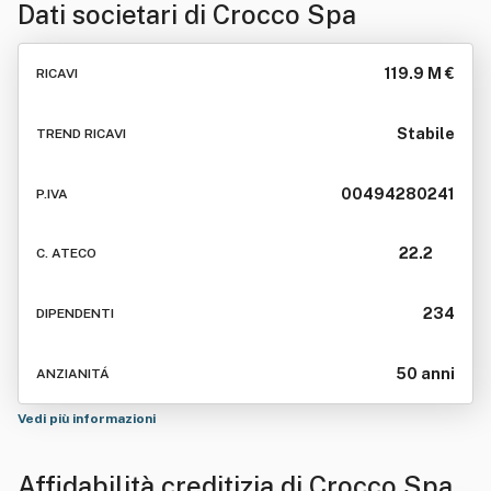
Dati societari di
Crocco Spa
119.9 M €
RICAVI
Stabile
TREND RICAVI
00494280241
P.IVA
22.2
C. ATECO
234
DIPENDENTI
50 anni
ANZIANITÁ
Vedi più informazioni
Affidabilità creditizia di
Crocco Spa