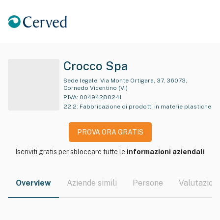
Crocco Spa
Sede legale:
Via Monte Ortigara, 37, 36073,
Cornedo Vicentino (VI)
P.IVA:
00494280241
22.2
:
Fabbricazione di prodotti in materie plastiche
PROVA ORA GRATIS
Iscriviti gratis per sbloccare tutte le
informazioni aziendali
Overview
Aziende simili
Persone
Valutazioni