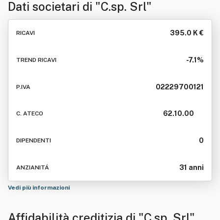
Dati societari di
"C.sp. Srl"
395.0 K €
RICAVI
-7.1%
TREND RICAVI
02229700121
P.IVA
62.10.00
C. ATECO
0
DIPENDENTI
31 anni
ANZIANITÁ
Vedi più informazioni
Affidabilità creditizia di
"C.sp. Srl"