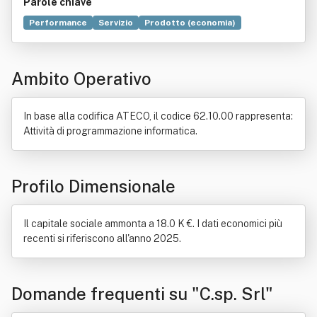
Parole chiave
Performance
Servizio
Prodotto (economia)
Informatica
Telecomunicazione
Locazione
Regolamento generale sulla protezione dei dati
Ambito Operativo
Distribuzione commerciale
Formazione
Commercio
Dato
Ricerca scientifica
In base alla codifica ATECO, il codice 62.10.00 rappresenta:
Attività di programmazione informatica.
Profilo Dimensionale
Il capitale sociale ammonta a 18.0 K €. I dati economici più
recenti si riferiscono all'anno 2025.
Domande frequenti su "C.sp. Srl"