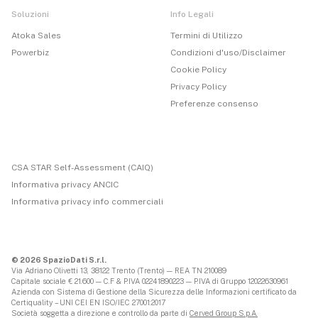
Soluzioni
Info Legali
Atoka Sales
Termini di Utilizzo
Powerbiz
Condizioni d'uso/Disclaimer
Cookie Policy
Privacy Policy
Preferenze consenso
CSA STAR Self-Assessment (CAIQ)
Informativa privacy ANCIC
Informativa privacy info commerciali
© 2026 SpazioDati S.r.l.
Via Adriano Olivetti 13, 38122 Trento (Trento) — REA TN 210089
Capitale sociale € 21.600 — C.F & P.IVA 02241890223 — P.IVA di Gruppo 12022630961
Azienda con Sistema di Gestione della Sicurezza delle Informazioni certificato da
Certiquality – UNI CEI EN ISO/IEC 27001:2017
Società soggetta a direzione e controllo da parte di
Cerved Group S.p.A.