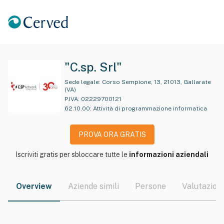
"C.sp. Srl"
Sede legale:
Corso Sempione, 13, 21013, Gallarate
(VA)
P.IVA:
02229700121
62.10.00
:
Attività di programmazione informatica
PROVA ORA GRATIS
Iscriviti gratis per sbloccare tutte le
informazioni aziendali
Overview
Aziende simili
Persone
Valutazioni