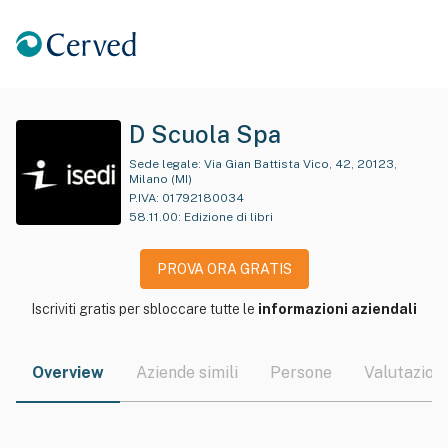
D Scuola Spa
Sede legale:
Via Gian Battista Vico, 42, 20123,
Milano (MI)
P.IVA:
01792180034
58.11.00
:
Edizione di libri
PROVA ORA GRATIS
Iscriviti gratis per sbloccare tutte le
informazioni aziendali
Overview
Aziende simili
Persone
Valutazioni