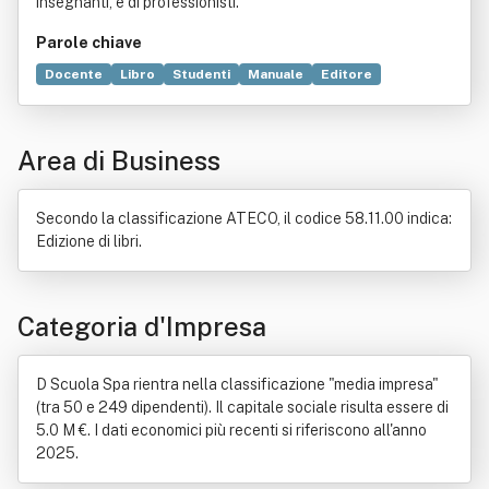
insegnanti, e di professionisti.
Parole chiave
Docente
Libro
Studenti
Manuale
Editore
Casa editrice
Commercio
Base di dati
Bene immobile
Pubblica istruzione
Servizio
Prodotto (economia)
Area di Business
UTET
Economia
Know-how
Mezzo di comunicazione di massa
Formazione
Famiglia
Industria
Produzione
Scuola
Università
Secondo la classificazione ATECO, il codice 58.11.00 indica:
Edizione di libri.
Categoria d'Impresa
D Scuola Spa rientra nella classificazione "media impresa"
(tra 50 e 249 dipendenti). Il capitale sociale risulta essere di
5.0 M €. I dati economici più recenti si riferiscono all'anno
2025.