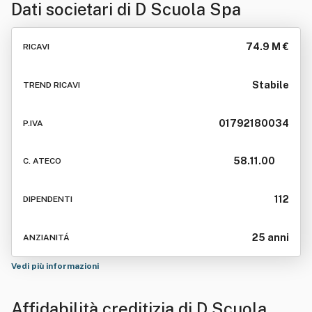
Dati societari di
D Scuola Spa
74.9 M €
RICAVI
Stabile
TREND RICAVI
01792180034
P.IVA
58.11.00
C. ATECO
112
DIPENDENTI
25 anni
ANZIANITÁ
Vedi più informazioni
Affidabilità creditizia di
D Scuola