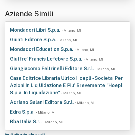
Aziende Simili
Mondadori Libri S.p.a.
• Milano, MI
Giunti Editore S.p.a.
• Milano, MI
Mondadori Education S.p.a.
• Milano, MI
Giuffre' Francis Lefebvre S.p.a.
• Milano, MI
Giangiacomo Feltrinelli Editore S.r.l.
• Milano, MI
Casa Editrice Libraria Ulrico Hoepli - Societa' Per
Azioni In Liq Uidazione E Piu' Brevemente "Hoepli
S.p.a. In Liquidazione"
• Milano, MI
Adriano Salani Editore S.r.l.
• Milano, MI
Edra S.p.a.
• Milano, MI
Rba Italia S.r.l
• Milano, MI
Vedi più aziende simili