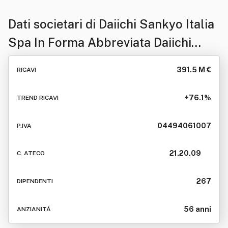
Dati societari di
Daiichi Sankyo Italia
Spa In Forma Abbreviata Daiichi
Sankyo Italia Spa
391.5 M €
RICAVI
+76.1%
TREND RICAVI
04494061007
P.IVA
21.20.09
C. ATECO
267
DIPENDENTI
56 anni
ANZIANITÁ