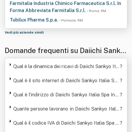
Farmitalia Industria Chimico Farmaceutica S.r.l. In
Forma Abbreviata Farmitalia S.r.l.
• Roma, RM
Tubilux Pharma S.p.a.
• Pomezia, RM
Vedi più aziende simili
Domande frequenti su Daiichi Sanky
o Italia Spa In Forma Abbreviata Daii
Qual è la dinamica dei ricavi di Daiichi Sankyo Ital
?
chi Sankyo Italia Spa
ia Spa In Forma Abbreviata Daiichi Sankyo Italia
Spa
Qual è il sito internet di Daiichi Sankyo Italia Spa
?
In Forma Abbreviata Daiichi Sankyo Italia Spa
Qual è l'indirizzo di Daiichi Sankyo Italia Spa In F
?
orma Abbreviata Daiichi Sankyo Italia Spa
Quante persone lavorano in Daiichi Sankyo Italia
?
Spa In Forma Abbreviata Daiichi Sankyo Italia Sp
a
Qual è il codice IVA di Daiichi Sankyo Italia Spa In
?
Forma Abbreviata Daiichi Sankyo Italia Spa