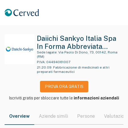
Daiichi Sankyo Italia Spa
In Forma Abbreviata
Daiichi Sankyo Italia Spa
Sede legale:
Via Paolo Di Dono, 73, 00142, Roma
(RM)
P.IVA:
04494061007
21.20.09
:
Fabbricazione di medicinali e altri
preparati farmaceutici
PROVA ORA GRATIS
Iscriviti gratis per sbloccare tutte le
informazioni aziendali
Overview
Aziende simili
Persone
Valutazioni