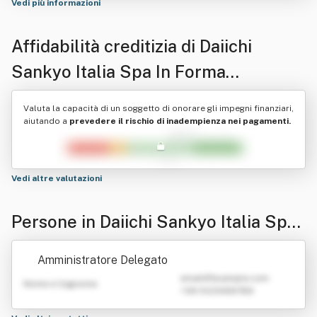
Vedi più informazioni
Affidabilità creditizia di
Daiichi
Sankyo Italia Spa In Forma
Abbreviata Daiichi Sankyo Italia Spa
Valuta la capacità di un soggetto di onorare gli impegni finanziari,
aiutando a
prevedere il rischio di inadempienza nei pagamenti.
Vedi altre valutazioni
Persone in Daiichi Sankyo Italia Spa I
n Forma Abbreviata Daiichi Sankyo It
Amministratore Delegato
alia Spa
emailATexample.com
Nome e Cognome
+39 0123456789