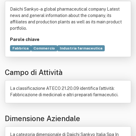
pa In Forma Abbreviata Daiichi Sank
Daiichi Sankyo - a global pharmaceutical company Latest
yo Italia Spa
news and general information about the company, its
affiliates and production plants as well as its main product
portfolio.
Parole chiave
Fabbrica
Commercio
Industria farmaceutica
Industria manifatturiera
Industria
Produzione
Tecnologia dell'informazione
Product management
Campo di Attività
Cosmesi
Sito web
Igiene
Act of Settlement
Esportazione
Farmaco
Importazione
Informatica
Informazione
Multimedialità
Pubblicità
La classificazione ATECO 21.20.09 identifica l'attività:
Settore primario
Fabbricazione di medicinali e altri preparati farmaceutici.
Dimensione Aziendale
La categoria dimensionale di Daiichi Sankyo Italia Spa In