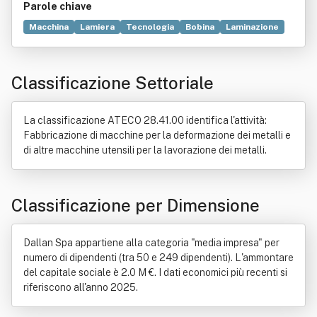
Parole chiave
Macchina
Lamiera
Tecnologia
Bobina
Laminazione
Industria manifatturiera
Progettazione
Cartongesso
Commercio
Consulente finanziario
Ricerca scientifica
Classificazione Settoriale
Problem solving
Idraulica
Produzione
Compravendita
Produttività
Bene immobile
Laser
Appalto
Edilizia
Esportazione
Industria metalmeccanica
Legge
La classificazione ATECO 28.41.00 identifica l'attività:
Prodotto (economia)
Servizio
Fabbricazione di macchine per la deformazione dei metalli e
di altre macchine utensili per la lavorazione dei metalli.
Classificazione per Dimensione
Dallan Spa appartiene alla categoria "media impresa" per
numero di dipendenti (tra 50 e 249 dipendenti). L'ammontare
del capitale sociale è 2.0 M €. I dati economici più recenti si
riferiscono all'anno 2025.