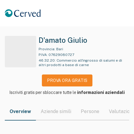
D'amato Giulio
Provincia:
Bari
P.IVA:
07629080727
46.32.20
:
Commercio all'ingrosso di salumi e di
altri prodotti a base di carne
PROVA ORA GRATIS
Iscriviti gratis per sbloccare tutte le
informazioni aziendali
Overview
Aziende simili
Persone
Valutazioni