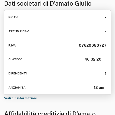
Dati societari di
D'amato Giulio
-
RICAVI
-
TREND RICAVI
07629080727
P.IVA
46.32.20
C. ATECO
1
DIPENDENTI
12 anni
ANZIANITÁ
Vedi più informazioni
Affidabilità creditizia di
D'amato