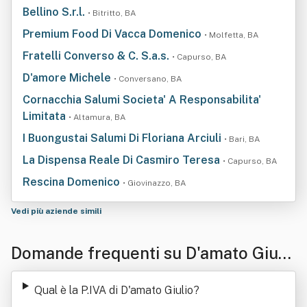
Bellino S.r.l.
• Bitritto, BA
Premium Food Di Vacca Domenico
• Molfetta, BA
Fratelli Converso & C. S.a.s.
• Capurso, BA
D'amore Michele
• Conversano, BA
Cornacchia Salumi Societa' A Responsabilita'
Limitata
• Altamura, BA
I Buongustai Salumi Di Floriana Arciuli
• Bari, BA
La Dispensa Reale Di Casmiro Teresa
• Capurso, BA
Rescina Domenico
• Giovinazzo, BA
Vedi più aziende simili
Domande frequenti su D'amato Giuli
o
Qual è la P.IVA di D'amato Giulio
?