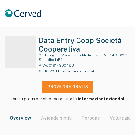
Data Entry Coop Società
Cooperativa
Sede legale:
Via Vittorio Michelassi, 8/3 / 4, 50018,
Scandicci (FI)
P.IVA:
01914900483
63.10.29
:
Elaborazione altri dati
PROVA ORA GRATIS
Iscriviti gratis per sbloccare tutte le
informazioni aziendali
Overview
Aziende simili
Persone
Valutazioni