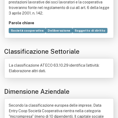
prestazioni lavorative dei soci lavoratori e la cooperativa
troveranno fonte nel regolamento di cui all art. 6 della legge
3 aprile 2001, n. 142.
Parole chiave
Società cooperativa
Deliberazione
Soggetto di diritto
Consorzio
Elettronica
Macchina
Bene immobile
Consiglio di amministrazione
Contratto
Economia
Classificazione Settoriale
Elaborazione dati
Legge
Società a responsabilità limitata
La classificazione ATECO 63.10.29 identifica l'attività:
Elaborazione altri dati.
Dimensione Aziendale
Secondo la classificazione europea delle imprese, Data
Entry Coop Società Cooperativa rientra nella categoria
"microimpresa" (meno di 10 dipendenti). Il capitale sociale