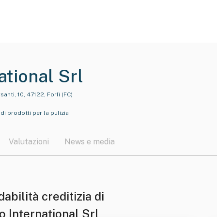
ational Srl
anti, 10, 47122, Forlì (FC)
i prodotti per la pulizia
Valutazioni
News e media
dabilità creditizia di
o International Srl