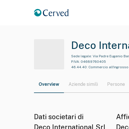
Deco Intern
Sede legale:
Via Padre Eugenio Bars
P.IVA:
04689760405
46.44.40
:
Commercio all'ingrosso d
Overview
Aziende simili
Persone
Dati societari di
Affi
Deco International Srl
Dec