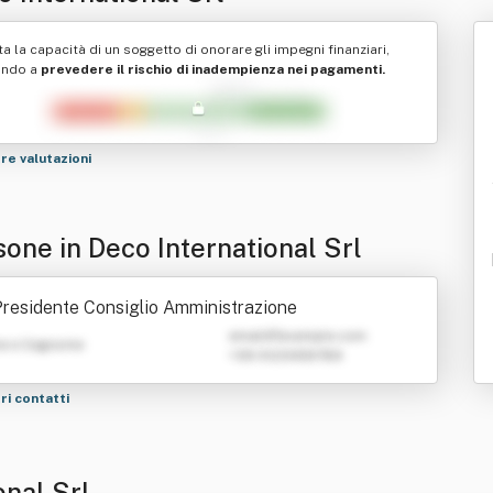
ta la capacità di un soggetto di onorare gli impegni finanziari,
ando a
prevedere il rischio di inadempienza nei pagamenti.
tre valutazioni
sone in Deco International Srl
residente Consiglio Amministrazione
emailATexample.com
e e Cognome
+39 0123456789
tri contatti
onal Srl