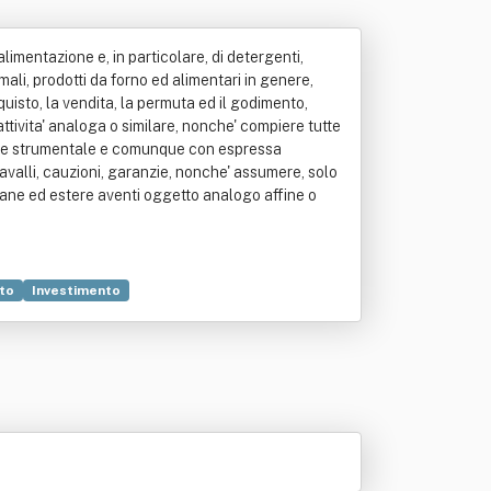
limentazione e, in particolare, di detergenti,
imali, prodotti da forno ed alimentari in genere,
cquisto, la vendita, la permuta ed il godimento,
attivita' analoga o similare, nonche' compiere tutte
oria e strumentale e comunque con espressa
, avalli, cauzioni, garanzie, nonche' assumere, solo
liane ed estere aventi oggetto analogo affine o
nto
Investimento