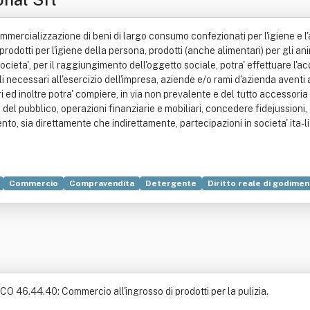
mercializzazione di beni di largo consumo confezionati per l'igiene e l'a
prodotti per l'igiene della persona, prodotti (anche alimentari) per gli an
societa', per il raggiungimento dell'oggetto sociale, potra' effettuare l'a
li necessari all'esercizio dell'impresa, aziende e/o rami d'azienda aventi 
ari ed inoltre potra' compiere, in via non prevalente e del tutto access
ti del pubblico, operazioni finanziarie e mobiliari, concedere fidejussioni
nto, sia direttamente che indirettamente, partecipazioni in societa' ita-
Commercio
Compravendita
Detergente
Diritto reale di godime
ECO 46.44.40: Commercio all'ingrosso di prodotti per la pulizia.