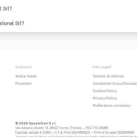
l Srl
?
tional Srl
?
Soluzioni
Info Legali
Atoka Sales
Termini di Utilizzo
Powerbiz
Condizioni d'uso/Discla
Cookie Policy
Privacy Policy
Preferenze consenso
© 2026 SpazioDati S.r.l.
Via Adriano Olivetti 13, 38122 Trento (Trento) — REA TN 210089
Capitale sociale € 21.600 — C.F & P.IVA 02241890223 — P.IVA di Gruppo 12022630961