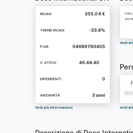
Valu
355.0 K €
RICAVI
aiut
-33.6%
TREND RICAVI
Vedi al
04689760405
P.IVA
46.44.40
C. ATECO
Per
0
DIPENDENTI
P
Nom
3 anni
ANZIANITÁ
Vedi più informazioni
Vedi al
Descrizione di Deco Internati