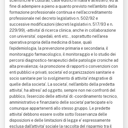
scientifiche e culturali, case editrici in italia e all'estero, ed al
fine di adempiere a pieno a quanto previsto nell'ambito della
formazione professionale continua e nell'accreditamento
professionale nel decreto legislativo n. 502/92 e
successive modificazioni (decreti legislativi n. 517/93 e n.
229/99), - attivita' di ricerca clinica, anche in collaborazione
con universita', ospedali, enti etc. , soprattutto nell'area
operativa propria della medicina di base, quali
l'epidemiologia, la prevenzione primaria e secondaria, il
monitoraggio farmacologico, il monitoraggio e lo studio dei
percorsi diagnostico-terapeutici delle patologie croniche ad
alta prevalenza; - la promozione di rapporti o convenzioni con
enti pubblici e privati, societa' ed organizzazioni sanitarie e
socio sanitarie per lo svolgimento di attivita' integrative di
quelle della societa'. La societa', nell'ambito della predetta
attivita', ha altresi' ad oggetto, sempre non nei confronti del
pubblico, l'esercizio delle attivita' di: - coordinamento tecnico,
amministrativo e finanziario delle societa' partecipate e/o
comunque appartenenti allo stesso gruppo. Le predette
attivita' debbono essere svolte sotto l'osservanza delle
disposizioni e delle limitazioni di legge e' espressamente
esclusa dall'attivita' sociale la raccolta del risparmio tra il