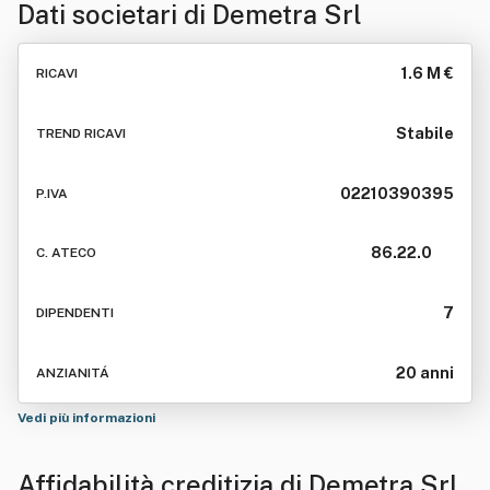
Dati societari di
Demetra Srl
1.6 M €
RICAVI
Stabile
TREND RICAVI
02210390395
P.IVA
86.22.0
C. ATECO
7
DIPENDENTI
20 anni
ANZIANITÁ
Vedi più informazioni
Affidabilità creditizia di
Demetra Srl