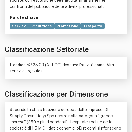
sociale, con esclusione delle attivita' finanziarie nei
confronti del pubblico e delle attivita' professionali.
Parole chiave
Servizio
Produzione
Promozione
Trasporto
Attrezzo
Dieta
Alimento
Bevanda alcolica
Carburante
Compravendita
Distribuzione commerciale
Classificazione Settoriale
Elettrotecnica
Gestione dei rifiuti
Merce
Olio essenziale
Il codice 52.25.09 (ATECO) descrive l'attività come: Altri
servizi di logistica.
Classificazione per Dimensione
Secondo la classificazione europea delle imprese, Dhl
Supply Chain (Italy) Spa rientra nella categoria "grande
impresa" (250 o più dipendenti). Il capitale sociale della
società è di 1.5 M €. I dati economici più recenti si riferiscono