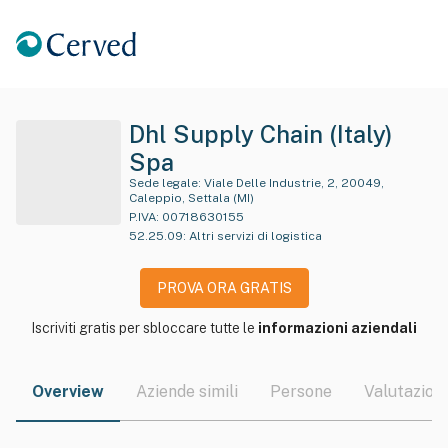
Dhl Supply Chain (Italy)
Spa
Sede legale:
Viale Delle Industrie, 2, 20049,
Caleppio, Settala (MI)
P.IVA:
00718630155
52.25.09
:
Altri servizi di logistica
PROVA ORA GRATIS
Iscriviti gratis per sbloccare tutte le
informazioni aziendali
Overview
Aziende simili
Persone
Valutazioni