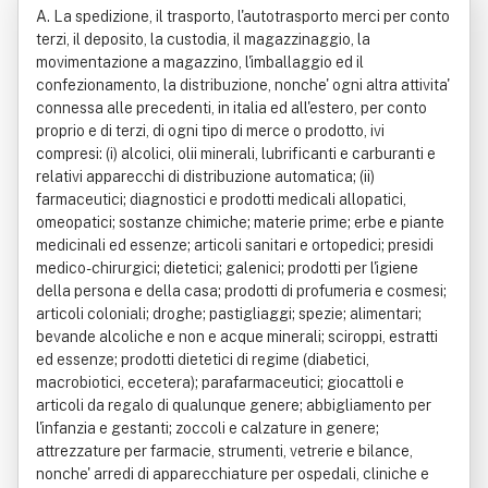
A. La spedizione, il trasporto, l'autotrasporto merci per conto
terzi, il deposito, la custodia, il magazzinaggio, la
movimentazione a magazzino, l'imballaggio ed il
confezionamento, la distribuzione, nonche' ogni altra attivita'
connessa alle precedenti, in italia ed all'estero, per conto
proprio e di terzi, di ogni tipo di merce o prodotto, ivi
compresi: (i) alcolici, olii minerali, lubrificanti e carburanti e
relativi apparecchi di distribuzione automatica; (ii)
farmaceutici; diagnostici e prodotti medicali allopatici,
omeopatici; sostanze chimiche; materie prime; erbe e piante
medicinali ed essenze; articoli sanitari e ortopedici; presidi
medico-chirurgici; dietetici; galenici; prodotti per l'igiene
della persona e della casa; prodotti di profumeria e cosmesi;
articoli coloniali; droghe; pastigliaggi; spezie; alimentari;
bevande alcoliche e non e acque minerali; sciroppi, estratti
ed essenze; prodotti dietetici di regime (diabetici,
macrobiotici, eccetera); parafarmaceutici; giocattoli e
articoli da regalo di qualunque genere; abbigliamento per
l'infanzia e gestanti; zoccoli e calzature in genere;
attrezzature per farmacie, strumenti, vetrerie e bilance,
nonche' arredi di apparecchiature per ospedali, cliniche e