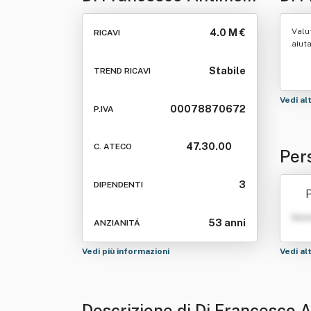
& Luciano Srl
Enu
Valu
4.0 M €
RICAVI
Enunciabile Anche "Di
Ant
aiut
Francesco Antimo &
Stabile
TREND RICAVI
Luciano Srl"
Vedi al
00078870672
P.IVA
47.30.00
C. ATECO
Per
ano
3
DIPENDENTI
P
co 
Nom
53 anni
ANZIANITÁ
Vedi più informazioni
Vedi al
Descrizione di Di Francesco 