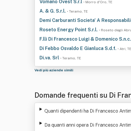
Vomano Ovest S.r.l
• Morro d'Oro, TE
A. & G. S.r.l.
• Teramo, TE
Demi Carburanti Societa' A Responsabili
Roseto Energy Point S.r.l.
• Roseto degli Abru
F.lli Di Francesco Luigi & Domenico S.n.c
Di Febbo Osvaldo E Gianluca S.d.f.
• Atri, T
Di.va. Srl
• Teramo, TE
Vedi più aziende simili
Domande frequenti su Di Fra
o & Luciano Srl"
Quanti dipendenti ha Di Francesco Anti
Da quanti anni opera Di Francesco Anti