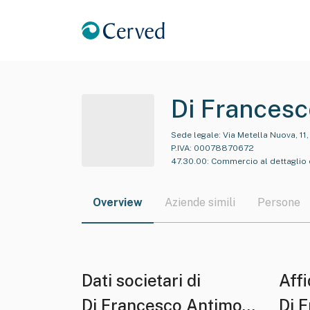
Di Francesc
Francesco A
Sede legale:
Via Metella Nuova, 11
P.IVA:
00078870672
47.30.00
:
Commercio al dettaglio 
Overview
Aziende simili
Persone
Dati societari di
Affi
Di Francesco Antimo
Di 