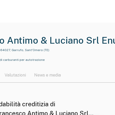
o Antimo & Luciano Srl En
ntimo & Luciano Srl"
, 64027, Garrufo, Sant'Omero (TE)
di carburanti per autotrazione
Valutazioni
News e media
dabilità creditizia di
Francesco Antimo & Luciano Srl