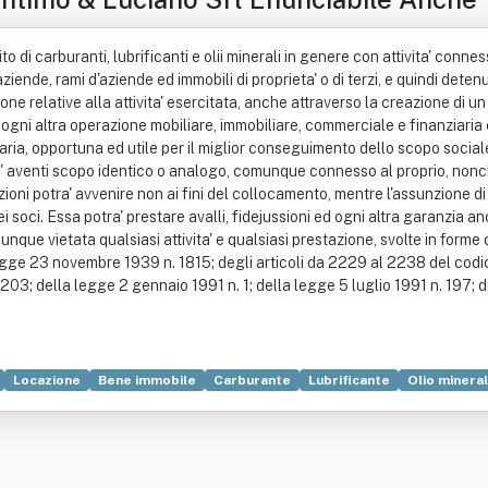
o di carburanti, lubrificanti e olii minerali in genere con attivita' conn
aziende, rami d'aziende ed immobili di proprieta' o di terzi, e quindi detenu
ne relative alla attivita' esercitata, anche attraverso la creazione di un
 ogni altra operazione mobiliare, immobiliare, commerciale e finanziaria
saria, opportuna ed utile per il miglior conseguimento dello scopo social
a' aventi scopo identico o analogo, comunque connesso al proprio, nonch
oni potra' avvenire non ai fini del collocamento, mentre l'assunzione di
 soci. Essa potra' prestare avalli, fidejussioni ed ogni altra garanzia an
munque vietata qualsiasi attivita' e qualsiasi prestazione, svolte in form
egge 23 novembre 1939 n. 1815; degli articoli da 2229 al 2238 del codice 
203; della legge 2 gennaio 1991 n. 1; della legge 5 luglio 1991 n. 197; d
Locazione
Bene immobile
Carburante
Lubrificante
Olio minera