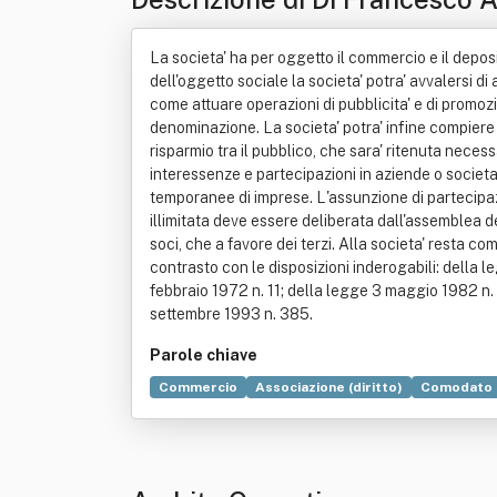
no Srl"
La societa' ha per oggetto il commercio e il deposit
dell'oggetto sociale la societa' potra' avvalersi di 
come attuare operazioni di pubblicita' e di promozio
denominazione. La societa' potra' infine compiere
risparmio tra il pubblico, che sara' ritenuta neces
interessenze e partecipazioni in aziende o societ
temporanee di imprese. L'assunzione di partecipazi
illimitata deve essere deliberata dall'assemblea dei
soci, che a favore dei terzi. Alla societa' resta co
contrasto con le disposizioni inderogabili: della l
febbraio 1972 n. 11; della legge 3 maggio 1982 n. 
settembre 1993 n. 385.
Parole chiave
Commercio
Associazione (diritto)
Comodato