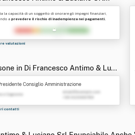
nciabile Anche "Di Francesco
ta la capacità di un soggetto di onorare gli impegni finanziari,
imo & Luciano Srl"
ando a
prevedere il rischio di inadempienza nei pagamenti.
tre valutazioni
sone in Di Francesco Antimo & Luci
 Srl Enunciabile Anche "Di Frances
residente Consiglio Amministrazione
Antimo & Luciano Srl"
emailATexample.com
e e Cognome
+39 0123456789
tri contatti
Antimo & Luciano Srl Enunciabile Anche