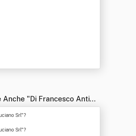
e Anche "Di Francesco Antim
uciano Srl"
?
uciano Srl"
?