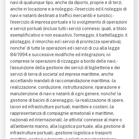
navi di qualunque tipo, anche da diporto, proprie e di terzi,
anche in locazione e a noleggio; - l'esercizio ed il noleggio di
navi e natanti destinati a traffici mercantili e turistici; -
l'esercizio di impresa portuale e lo svolgimento di operazioni
e servizi portuali (inclusi tutti i servizi connessi, quali, a titolo
esemplificativo e non esaustivo, l'ormeggio, il battellaggio, il
pilotaggio, il rimorchio ed i servizi di prontezza operativa),
nonche' di tutte le operazioni ed i servizi di cui alla legge
84/1994 e successive modifiche ed integrazioni, ivi
comprese le operazioni di rizzaggio a bordo delle navi; -
l'assunzione della gestione dei servizi di biglietteria e dei
servizi di terra di societa' ed imprese marittime, anche
accettando mandati di raccomandazione marittima; - la
realizzazione, conduzione, ristrutturazione, riparazione e
manutenzione di navi e natanti di ogni genere, nonche' la
gestione di bacini di carenaggio; - la realizzazione di opere,
lavori ed infrastrutture portuali, marittimi e costieri; - la
rappresentanza di compagnie armatoriali e marittime,
nazionali ed internazionali; - le attivita' connesse al mare o
all'ambiente marino, alla logistica portuale, alla gestione di
infrastrutture portuali; - gestione logistica e trasporti