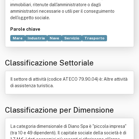
immobiliari, ritenute dall'amministratore o dagli
amministratori necessarie o utili per il conseguimento
dell'oggetto sociale.
Parole chiave
Mare
Industria
Nave
Servizio
Trasporto
Imbarcazioni
Edilizia
Locazione
Produzione
Tecnologia
Commercio
Costa
Manutenzione
Classificazione Settoriale
Natante
Porto
Siderurgia
Il settore di attività (codice ATECO 79.90.04) è: Altre attività
di assistenza turistica.
Classificazione per Dimensione
La categoria dimensionale di Diano Spa è "piccola impresa"
(tra 10 e 49 dipendenti). Il capitale sociale della società è di