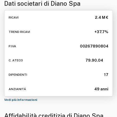
Dati societari di
Diano Spa
2.4 M €
RICAVI
+37.7%
TREND RICAVI
00267890804
P.IVA
79.90.04
C. ATECO
17
DIPENDENTI
49 anni
ANZIANITÁ
Vedi più informazioni
Affidabilità creditizia di
Diano Spa