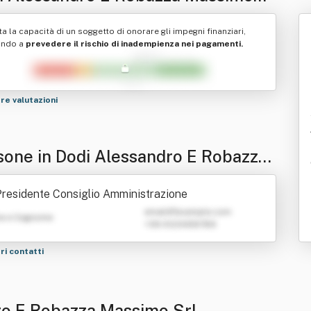
ta la capacità di un soggetto di onorare gli impegni finanziari,
ando a
prevedere il rischio di inadempienza nei pagamenti.
tre valutazioni
sone in Dodi Alessandro E Robazza
simo Srl
residente Consiglio Amministrazione
emailATexample.com
e e Cognome
+39 0123456789
tri contatti
dro E Robazza Massimo Srl