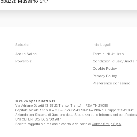
E Robazza Massimo Srl
?
Soluzioni
Info Legali
Atoka Sales
Termini di Utilizzo
Powerbiz
Condizioni d'uso/Discla
Cookie Policy
Privacy Policy
Preferenze consenso
© 2026 SpazioDati S.r.l.
Via Adriano Olivetti 13, 38122 Trento (Trento) — REA TN 210089
Capitale sociale € 21.600 — C.F & P.IVA 02241890223 — P.IVA di Gruppo 12022630961
Azienda con Sistema di Gestione della Sicurezza delle Informazioni certificato da
UNI CEI EN ISO/IEC 27001:2017
Società soggetta a direzione e controllo da parte di
Cerved Group S.p.A.