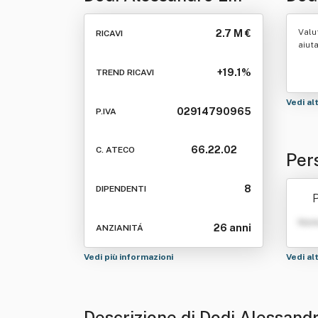
Robazza Massimo Srl
Srl
Valu
2.7 M €
RICAVI
aiut
+19.1%
TREND RICAVI
Vedi al
02914790965
P.IVA
66.22.02
C. ATECO
Per
Mas
8
DIPENDENTI
P
Nom
26 anni
ANZIANITÁ
Vedi più informazioni
Vedi al
Descrizione di Dodi Alessan