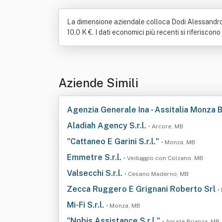
La dimensione aziendale colloca Dodi Alessandro E
10.0 K €. I dati economici più recenti si riferiscon
Aziende Simili
Agenzia Generale Ina - Assitalia Monza B.b
Aladiah Agency S.r.l.
• Arcore, MB
"Cattaneo E Garini S.r.l."
• Monza, MB
Emmetre S.r.l.
• Veduggio con Colzano, MB
Valsecchi S.r.l.
• Cesano Maderno, MB
Zecca Ruggero E Grignani Roberto Srl
•
Mi-Fi S.r.l.
• Monza, MB
"Nobis Assistance S.r.l."
• Agrate Brianza, MB