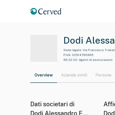
Dodi Aless
Sede legale:
Via Francesco Trabat
P.IVA:
02914790965
66.22.02
:
Agenti di assicurazioni
Overview
Aziende simili
Persone
Dati societari di
Affi
Dodi Alessandro E
Dod