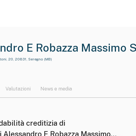
andro E Robazza Massimo S
toni, 20, 20831, Seregno (MB)
Valutazioni
News e media
dabilità creditizia di
i Alessandro E Robazza Massimo