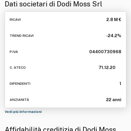
Dati societari di
Dodi Moss Srl
2.8 M €
RICAVI
-24.2%
TREND RICAVI
04400730968
P.IVA
71.12.20
C. ATECO
1
DIPENDENTI
22 anni
ANZIANITÁ
Vedi più informazioni
Affidabilità creditizia di
Dodi Moss