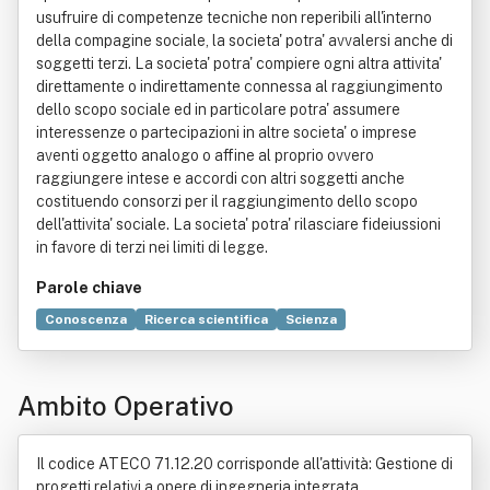
usufruire di competenze tecniche non reperibili all'interno
della compagine sociale, la societa' potra' avvalersi anche di
soggetti terzi. La societa' potra' compiere ogni altra attivita'
direttamente o indirettamente connessa al raggiungimento
dello scopo sociale ed in particolare potra' assumere
interessenze o partecipazioni in altre societa' o imprese
aventi oggetto analogo o affine al proprio ovvero
raggiungere intese e accordi con altri soggetti anche
costituendo consorzi per il raggiungimento dello scopo
dell'attivita' sociale. La societa' potra' rilasciare fideiussioni
in favore di terzi nei limiti di legge.
Parole chiave
Conoscenza
Ricerca scientifica
Scienza
Ambiente (biologia)
Portfolio
Sicurezza
Tecnologia
Letteratura
Suolo
Progettazione
Architettura
Ambito Operativo
Industria
Ingegneria
Legge
Produzione
Progetto
Rifiuto
Soggetto di diritto
Strumento musicale
Studio di fattibilità
Il codice ATECO 71.12.20 corrisponde all'attività: Gestione di
progetti relativi a opere di ingegneria integrata.