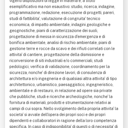
vigenti disposizioni di legge in materia e, a titolo
esemplificativo ma non esaustivo: studio, ricerca, indagine,
programmazione, redazione, esecuzione di progetti, pareri,
studi di fattibilita', valutazione di congruita' tecnico
economica, di impatto ambientale, indagini geologiche e
geognostiche, piani di caratterizzazione dei suoli,
progettazione di messa in sicurezza d'emergenza e di
bonifica ambientale, analisi di rischio ambientale, piani di
gestione terre e rocce da scavo e dei rifiuti correlati con le
attivita' di cantiere, progettazione della dismissione e
riconversione di siti industriali e/o commerciali, studi
pedologici, verifica di validazione, coordinamento per la
sicurezza, nonche' di direzione lavori, di consulenza di
architettura e/o ingegneria e di qualsiasi altra attivita' di tipo
architettonico, urbanistico, paesaggistico, ingegneristico,
ambientale e di restauro, in relazione ad opere sia private
che pubbliche, studi e ricerche archeologiche, nonche' la
fornitura di materiali, prodotti e strumentazione relativi ai
campi di cui sopra. Nello svolgimento della propria attivita' la
societa' si avvale dell'opera dei propri soci e dei propri
dipendenti e collaboratori in ragione della loro competenza
specifica. In caso di indisponibilita' di questi o di necessita' di