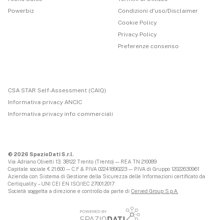
Powerbiz
Condizioni d'uso/Disclaimer
Cookie Policy
Privacy Policy
Preferenze consenso
CSA STAR Self-Assessment (CAIQ)
Informativa privacy ANCIC
Informativa privacy info commerciali
© 2026 SpazioDati S.r.l.
Via Adriano Olivetti 13, 38122 Trento (Trento) — REA TN 210089
Capitale sociale € 21.600 — C.F & P.IVA 02241890223 — P.IVA di Gruppo 12022630961
Azienda con Sistema di Gestione della Sicurezza delle Informazioni certificato da
Certiquality – UNI CEI EN ISO/IEC 27001:2017
Società soggetta a direzione e controllo da parte di
Cerved Group S.p.A.