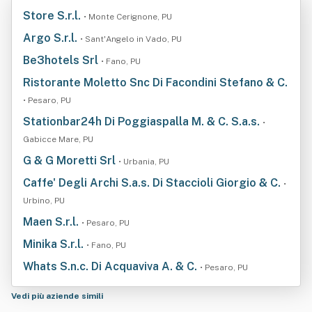
Store S.r.l.
• Monte Cerignone, PU
Argo S.r.l.
• Sant'Angelo in Vado, PU
Be3hotels Srl
• Fano, PU
Ristorante Moletto Snc Di Facondini Stefano & C.
• Pesaro, PU
Stationbar24h Di Poggiaspalla M. & C. S.a.s.
•
Gabicce Mare, PU
G & G Moretti Srl
• Urbania, PU
Caffe' Degli Archi S.a.s. Di Staccioli Giorgio & C.
•
Urbino, PU
Maen S.r.l.
• Pesaro, PU
Minika S.r.l.
• Fano, PU
Whats S.n.c. Di Acquaviva A. & C.
• Pesaro, PU
Vedi più aziende simili