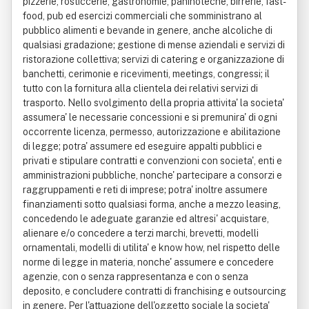
pizzerie, rosticcerie, gastronomie, paninoteche, birrerie, fast-
food, pub ed esercizi commerciali che somministrano al
pubblico alimenti e bevande in genere, anche alcoliche di
qualsiasi gradazione; gestione di mense aziendali e servizi di
ristorazione collettiva; servizi di catering e organizzazione di
banchetti, cerimonie e ricevimenti, meetings, congressi; il
tutto con la fornitura alla clientela dei relativi servizi di
trasporto. Nello svolgimento della propria attivita' la societa'
assumera' le necessarie concessioni e si premunira' di ogni
occorrente licenza, permesso, autorizzazione e abilitazione
di legge; potra' assumere ed eseguire appalti pubblici e
privati e stipulare contratti e convenzioni con societa', enti e
amministrazioni pubbliche, nonche' partecipare a consorzi e
raggruppamenti e reti di imprese; potra' inoltre assumere
finanziamenti sotto qualsiasi forma, anche a mezzo leasing,
concedendo le adeguate garanzie ed altresi' acquistare,
alienare e/o concedere a terzi marchi, brevetti, modelli
ornamentali, modelli di utilita' e know how, nel rispetto delle
norme di legge in materia, nonche' assumere e concedere
agenzie, con o senza rappresentanza e con o senza
deposito, e concludere contratti di franchising e outsourcing
in genere. Per l'attuazione dell'oggetto sociale la societa'