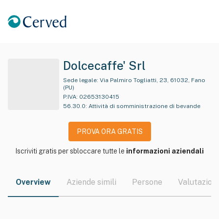
Dolcecaffe' Srl
Sede legale:
Via Palmiro Togliatti, 23, 61032, Fano
(PU)
P.IVA:
02653130415
56.30.0
:
Attività di somministrazione di bevande
PROVA ORA GRATIS
Iscriviti gratis per sbloccare tutte le
informazioni aziendali
Overview
Aziende simili
Persone
Valutazioni