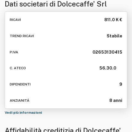
Dati societari di
Dolcecaffe' Srl
811.0 K €
RICAVI
Stabile
TREND RICAVI
02653130415
P.IVA
56.30.0
C. ATECO
9
DIPENDENTI
8 anni
ANZIANITÁ
Vedi più informazioni
Affidabilità creditizia di
Dolcecaffe'