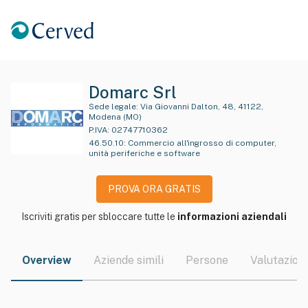
Domarc Srl
Sede legale:
Via Giovanni Dalton, 48, 41122,
Modena (MO)
P.IVA:
02747710362
46.50.10
:
Commercio all'ingrosso di computer,
unità periferiche e software
PROVA ORA GRATIS
Iscriviti gratis per sbloccare tutte le
informazioni aziendali
Overview
Aziende simili
Persone
Valutazioni