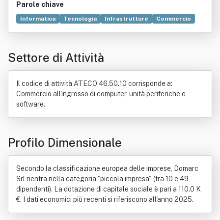
Parole chiave
Informatica
Tecnologia
Infrastrutture
Commercio
Sistema linfatico
Elettronica
Server
Monitoraggio
Produzione
Unione europea
Guasto
Settore di Attività
Sicurezza informatica
Conoscenza
Controllo automatico
Sicurezza
Connessione
Macchina
Processi aziendali
Automazione
Hardware
Il codice di attività ATECO 46.50.10 corrisponde a:
ICT
Acero
Contabilità
Metodologia
Antivirus
Commercio all'ingrosso di computer, unità periferiche e
Esportazione
Formazione
Legge
software.
Procedura concorsuale
Programma (informatica)
Software
Sviluppo economico
Profilo Dimensionale
Secondo la classificazione europea delle imprese, Domarc
Srl rientra nella categoria "piccola impresa" (tra 10 e 49
dipendenti). La dotazione di capitale sociale è pari a 110.0 K
€. I dati economici più recenti si riferiscono all'anno 2025.