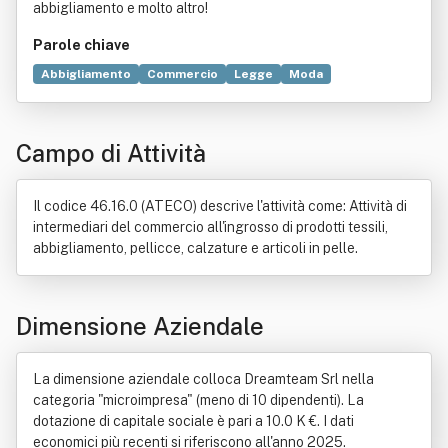
abbigliamento e molto altro!
Parole chiave
Abbigliamento
Commercio
Legge
Moda
Pronto moda
Informazione
Progettazione
Oggetto (diritto)
Prototipo
Industria manifatturiera
Campo di Attività
Fornitori
Tecnologia
Logistica
Adempimento
Consulenza
Industria
Industria tessile
Intermediario finanziario
Onere (diritto)
Il codice 46.16.0 (ATECO) descrive l'attività come: Attività di
Settore economico
intermediari del commercio all'ingrosso di prodotti tessili,
abbigliamento, pellicce, calzature e articoli in pelle.
Dimensione Aziendale
La dimensione aziendale colloca Dreamteam Srl nella
categoria "microimpresa" (meno di 10 dipendenti). La
dotazione di capitale sociale è pari a 10.0 K €. I dati
economici più recenti si riferiscono all'anno 2025.