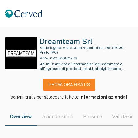
Dreamteam Srl
Sede legale:
Viale Della Repubblica, 96, 59100,
Prato (PO)
P.IVA:
02008680973
46.16.0
:
Attività di intermediari del commercio
all'ingrosso di prodotti tessili, abbigliamento,
pellicce, calzature e articoli in pelle
PROVA ORA GRATIS
Iscriviti gratis per sbloccare tutte le
informazioni aziendali
Overview
Aziende simili
Persone
Valutazioni