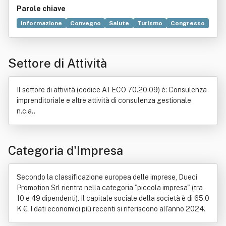
Parole chiave
Informazione
Convegno
Salute
Turismo
Congresso
Vettore (matematica)
Operatore turistico
Industria
Albergo
Commercio
Economia
Legge
Logistica
Settore di Attività
Organizzazione
Pubblicità
Il settore di attività (codice ATECO 70.20.09) è: Consulenza
imprenditoriale e altre attività di consulenza gestionale
n.c.a..
Categoria d'Impresa
Secondo la classificazione europea delle imprese, Dueci
Promotion Srl rientra nella categoria "piccola impresa" (tra
10 e 49 dipendenti). Il capitale sociale della società è di 65.0
K €. I dati economici più recenti si riferiscono all'anno 2024.