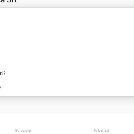
rl
?
?
Soluzioni
Info Legali