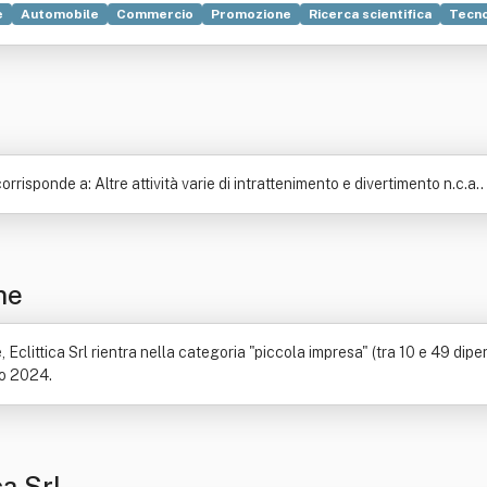
e
Automobile
Commercio
Promozione
Ricerca scientifica
Tecno
isponde a: Altre attività varie di intrattenimento e divertimento n.c.a..
ne
clittica Srl rientra nella categoria "piccola impresa" (tra 10 e 49 dipen
nno 2024.
ca Srl