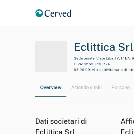
Eclittica Srl
Sede legale:
Viale Liberta', 141/A, 
P.IVA:
05693790874
93.29.99
:
Altre attività varie di i
Overview
Aziende simili
Persone
Dati societari di
Affi
Eclittica Srl
Ecli