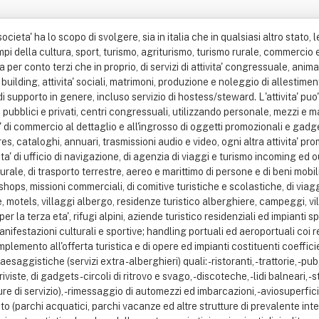
strutture per la nautica da diporto (porti turistici, approdi turistici, punti d'ormeggio e relative strutture di servizio), - rimessaggio di automezzi ed imbarcazioni, - aviosuperfici ed eliporti, - charter nautico ed aereo, - centri con sale e strutture congressuali, - parchi di divertimento (parchi acquatici, parchi vacanze ed altre strutture di prevalente interesse turistico), - parchi tematici relativi alle culture locali, - centri per la valorizzazione dell'artigianato artistico locale e della gastronomia tipica, - impianti di risalita, sciovie, slittovie, seggiovie, funivie, ecc. , - impianti e campi da golf e per altri sport, - stabilimenti balneari e spiagge attrezzate, - impianti e stabilimenti idrotermominerali ed idrotermali ed ogni altra struttura per il tempo libero, connessa, complementare od affine; attivita' di acquacoltura, pesca sportiva, wind-surf, diving, snorkeling e nautica da diporto; attivita' di bed & breakfast, agriturismo e turismo rurale con creazione e/o gestione delle relative strutture ricettive; noleggio di attrezzature di vario tipo, ivi inclusi audio, video luci, impianti, macchine elettroniche d'ufficio, autovetture con e senza conducente. Preparazione pasti anche per asporto,la produzione di pasti in stabilimenti tecnicamente organizzati per la ristorazione collettiva pubblica e privata e "catering" in genere, la gestione e l'organizzazione di attivita' finalizzate all'home restaurant e food. Svolgimento, a norma di legge, dell'esercizio di agente in attivita' immobiliari, nonche' in servizi di consulenza e mediazione immobiliare, anche con l'espletamento di mandati aziendali e sub-aziendali; recupero e restauro di beni artistici/architettonici, opere d'arte, monumenti, loro valorizzazione ed utilizzazione a scopo di diffusione della conoscenza della cultura, della storia e dello sviluppo delle relazioni tra i popoli; in collaborazione con le locali sovrintendenze ai beni culturali, finanziare campagne di scavi atte al rinvenimento e recupero di siti archeologici, allo scopo di promuovere e divulgare il turismo archeologico, anche avvalendosi del supporto di universita' italiane e straniere; salvaguardia dei beni paesaggistici, tutela e difesa dell'ambiente naturale al fine della fruibilita' collettiva e della promozione turistica; produzione, conservazione e commercializzazione di prodotti agro-alimentari ed ittici, di semilavorati e sottoprodotti alimentari, di specialita' culinarie e di alimenti tipici locali e non, di produzioni alternative in agricoltura ed erboristeria; importazione ed esportazione di beni mobili per conto proprio e per conto terzi; esecuzione dei servizi propedeutici, complementari e/o consequenziali a quelli indicati negli scopi sociali precedenti, tutti compresi e nessuno escluso, come per esempio custodia, sorveglianza ed autotrasporto di persone e merci, pulizie e manutenzioni. Le attivita' indicate, quando possibile, potranno fare riferimento alla gastronomia tipica regionale ed internazionale e potranno essere integrate da intrattenimenti e spettacoli privati e pubblici, anche di piazza, anche con riferimento alle tradizioni folcloristiche e culturali autoctone di ogni stato o della regione in cui si opera. La societa' puo' compiere tutti gli atti, le contrattazioni ed intermediazioni, nessuno escluso, di natura immobiliare, mobiliare, finanziaria, imprenditoriale e comunque svolgere tutte le attivita' consentite dalle normative dell'unione europea, dello stato italiano e degli stati nei quali opera, ritenuti necessari o comunque utili per il raggiungimento degli scopi sociali e direttamente o indirettamente ad esso attinenti. Pertanto, nel rispetto delle normative vigenti e di tutte le loro eventuali successive modifiche ed integrazioni, a titolo puramente esemplificativo, la societa' puo', tra l'altro: provvedere all'acquisto ed alla vendita di beni mobili ed immobili; acquisire commesse ed ordinativi, appalti pubblici e privati, anche in associazione temporanea d'impresa con terzi ed anche come mandatario e capo commessa; stipulare con enti pubblici e privati contratti, convenzioni ed ottenere da enti pubblici licenze, autorizzazioni, concessioni per la realizzazione e la gestione di opere e servizi, autorizzaz