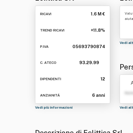
Valu
1.6 M €
RICAVI
aiut
+11.8%
TREND RICAVI
Vedi al
05693790874
P.IVA
93.29.99
C. ATECO
Pers
12
DIPENDENTI
A
Nom
6 anni
ANZIANITÁ
Vedi più informazioni
Vedi al
Descrizione di Eclittica Srl