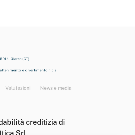
95014, Giarre (CT)
ntrattenimento e divertimento n.c.a.
Valutazioni
News e media
dabilità creditizia di
ttica Srl