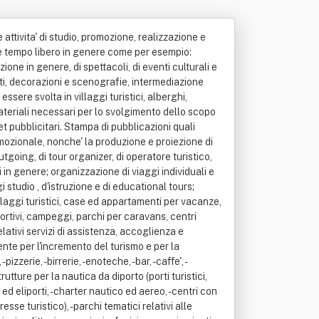
ioni per l'utilizzo di beni pubblici mobili ed immobili; promuovere l'attivita' della societa' anche attraverso l'organizzazione e la partecipazione a manifestazioni fieristiche, campagne pubblicitarie e promozionali, l'espletamento di studi e ricerche di mercato, la realizzazione e la distribuzione di cataloghi e l'uso di qualsiasi altro mezzo promozionale ritenuto idoneo; promuovere la formazione, l'aggiornamento tecnico-professionale e l'apprendimento delle lingue straniere dei collaboratori, degli amministratori, dei dirigenti, dei dipendenti e di terzi; organizzare corsi di formazione nel settore turistico; adottare qualsiasi iniziativa atta ad incrementare le attivita' produttive, potenziare le strutture ed incrementare i livelli occupazionali, dando la preferenza ai lavoratori locali; svolgere programmi di ricerca tecnico-scientifica anche sperimentale e di aggiornamento nel campo delle tecniche imprenditoriali e gestionali; creare e registrare marchi di qualita' e di origine, brevetti di beni e procedimenti produttivi; richiedere, ottenere ed utilizzare tutte le agevolazioni fiscali, patrimoniali, economiche, finanziarie e contributive in genere in favore della societa', previste dalle normative internazionali, dell'unione europea, dello stato italiano e degli stati nei quali la societa' opera, come, ad esempio, contributi a fondo perduto in conto capitale ed in conto esercizio, credito a lungo, medio e breve termine a condizioni e tassi agevolati o di mercato; associarsi, partecipare od assumere partecipazioni anche estere in enti, societa', consorzi (con attivita' interna od esterna), societa' o imprese consortili aventi qualsiasi oggetto o scopo, gruppi od associazioni (anche temporanee) di imprese di ogni tipo e/o specie, joint-ventures, o con essi, comunque, collaborare; creare apposite strutture autonome per la realizzazione dei singoli scopi sociali, affidandone la gestione a singoli amministratori o soci, che ne assumono la responsabilita' nei confronti della stessa societa'; in tal caso l'assemblea dei soci deve emanare appositi regolamenti e si dovranno tenere distinte le gestioni amministrative e contabili delle diverse attivita' sociali, fermo restando che, in tal caso, nel rispetto delle normative vigenti, il bilancio della societa' rimane unico e composto dalla riunione delle varie attivita' e gestioni. La societa' svolge le proprie attivita' nel rispetto delle normative vigenti negli stati nei quali svolge la propria attivita'. La societa' puo' attingere a finanziamenti dei soci che risul tino iscritti nel registro delle imprese da almeno tre mesi e che detengano una partecipazione di almeno il 2% (due per cento) del capitale sociale risultante dall'ultimo bilancio approvato.