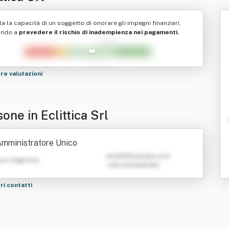
ta la capacità di un soggetto di onorare gli impegni finanziari,
ando a
prevedere il rischio di inadempienza nei pagamenti.
tre valutazioni
one in Eclittica Srl
mministratore Unico
emailATexample.com
e e Cognome
+39 0123456789
tri contatti