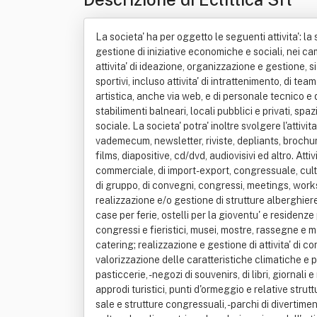
La societa' ha per oggetto le seguenti attivita': la societa' ha lo scopo di svolgere, sia in italia che in qualsiasi altro stato, le attivita' di studio, promozione, realizzazione e gestione di iniziative economiche e sociali, nei campi della cultura, sport, turismo, agriturismo, turismo rurale, commercio e tempo libero in genere come per esempio: attivita' di ideazione, organizzazione e gestione, sia per conto terzi che in proprio, di servizi di attivita' congressuale, animazione in genere, di spettacoli, di eventi culturali e sportivi, incluso attivita' di intrattenimento, di team building, attivita' sociali, matrimoni, produzione e noleggio di allestimenti, decorazioni e scenografie, intermediazione artistica, anche via web, e di personale tecnico e di supporto in genere, incluso servizio di hostess/steward. L'attivita' puo' essere svolta in villaggi turistici, alberghi, stabilimenti balneari, locali pubblici e privati, spazi pubblici e privati, centri congressuali, utilizzando personale, mezzi e materiali necessari per lo svolgimento dello scopo sociale. La societa' potra' inoltre svolgere l'attivita' di commercio al dettaglio e all'ingrosso di oggetti promozionali e gadget pubblicitari. Stampa di pubblicazioni quali vademecum, newsletter, riviste, depliants, brochures, cataloghi, annuari, trasmissioni audio e video, ogni altra attivita' promozionale, nonche' la produzione e proiezione di films, diapositive, cd/dvd, audiovisivi ed altro. Attivita' di ufficio di navigazione, di agenzia di viaggi e turismo incoming ed outgoing, di tour organizer, di operatore turistico, commerciale, di import-export, congressuale, culturale, di trasporto terrestre, aereo e marittimo di persone e di beni mobili in genere; organizzazione di viaggi individuali e di gruppo, di convegni, congressi, meetings, workshops, missioni commerciali, di comitive turistiche e scolastiche, di viaggi studio , d'istruzione e di educational tours; realizzazione e/o gestione di strutture alberghiere, motels, villaggi albergo, residenze turistico alberghiere, campeggi, villaggi turistici, case ed appartamenti per vacanze, case per ferie, ostelli per la gioventu' e residenze per la terza eta', rifugi alpini, aziende turistico residenziali ed impianti sportivi, campeggi, parchi per caravans, centri congressi e fieristici, musei, mostre, rassegne e manifestazioni culturali e sportive; handling portuali ed aeroportuali coi relativi servizi di assistenza, accoglienza e catering; realizzazione e gestione di attivita' di complemento all'offerta turistica e di opere ed impianti costituenti coefficiente per l'incremento del turismo e per la valorizzazione delle caratteristiche climatiche e paesaggistiche (servizi extra - alberghieri) quali: -ristoranti, - trattorie, - pub, - pizzerie, - birrerie, - enoteche, - bar, - caffe', - pasticcerie, - negozi di souvenirs, di libri, giornali e riviste, di gadgets - circoli di ritrovo e svago, - discoteche, - lidi balneari, - 