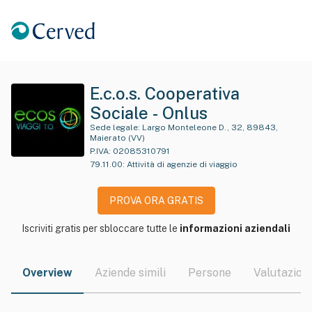
E.c.o.s. Cooperativa
Sociale - Onlus
Sede legale:
Largo Monteleone D., 32, 89843,
Maierato (VV)
P.IVA:
02085310791
79.11.00
:
Attività di agenzie di viaggio
PROVA ORA GRATIS
Iscriviti gratis per sbloccare tutte le
informazioni aziendali
Overview
Aziende simili
Persone
Valutazioni