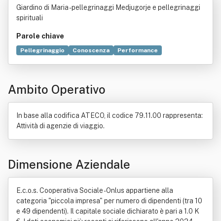
Giardino di Maria -pellegrinaggi Medjugorje e pellegrinaggi
spirituali
Parole chiave
Pellegrinaggio
Conoscenza
Performance
Immaginazione
Servizio
Promozione
Informazione
Regolamento generale sulla protezione dei dati
Ambito Operativo
Organizzazione
Consulenza
Bene immobile
Convegno
Creatività
Cultura
Educazione
Politica
Prevenzione (medicina)
Scuola
Senilità
In base alla codifica ATECO, il codice 79.11.00 rappresenta:
Attività di agenzie di viaggio.
Dimensione Aziendale
E.c.o.s. Cooperativa Sociale - Onlus appartiene alla
categoria "piccola impresa" per numero di dipendenti (tra 10
e 49 dipendenti). Il capitale sociale dichiarato è pari a 1.0 K