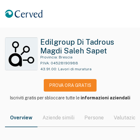
Edilgroup Di Tadrous
Magdi Saleh Sapet
Provincia:
Brescia
P.IVA:
04528190988
43.91.00
:
Lavori di muratura
PROVA ORA GRATIS
Iscriviti gratis per sbloccare tutte le
informazioni aziendali
Overview
Aziende simili
Persone
Valutazioni