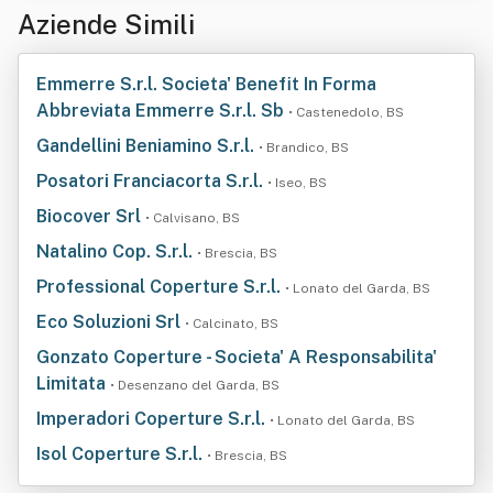
Aziende Simili
Emmerre S.r.l. Societa' Benefit In Forma
Abbreviata Emmerre S.r.l. Sb
• Castenedolo, BS
Gandellini Beniamino S.r.l.
• Brandico, BS
Posatori Franciacorta S.r.l.
• Iseo, BS
Biocover Srl
• Calvisano, BS
Natalino Cop. S.r.l.
• Brescia, BS
Professional Coperture S.r.l.
• Lonato del Garda, BS
Eco Soluzioni Srl
• Calcinato, BS
Gonzato Coperture - Societa' A Responsabilita'
Limitata
• Desenzano del Garda, BS
Imperadori Coperture S.r.l.
• Lonato del Garda, BS
Isol Coperture S.r.l.
• Brescia, BS