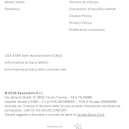
Atoka Sales
Termini di Utilizzo
Powerbiz
Condizioni d'uso/Disclaimer
Cookie Policy
Privacy Policy
Preferenze consenso
CSA STAR Self-Assessment (CAIQ)
Informativa privacy ANCIC
Informativa privacy info commerciali
© 2026 SpazioDati S.r.l.
Via Adriano Olivetti 13, 38122 Trento (Trento) — REA TN 210089
Capitale sociale € 21.600 — C.F & P.IVA 02241890223 — P.IVA di Gruppo 12022630961
Azienda con Sistema di Gestione della Sicurezza delle Informazioni certificato da
Certiquality – UNI CEI EN ISO/IEC 27001:2017
Società soggetta a direzione e controllo da parte di
Cerved Group S.p.A.