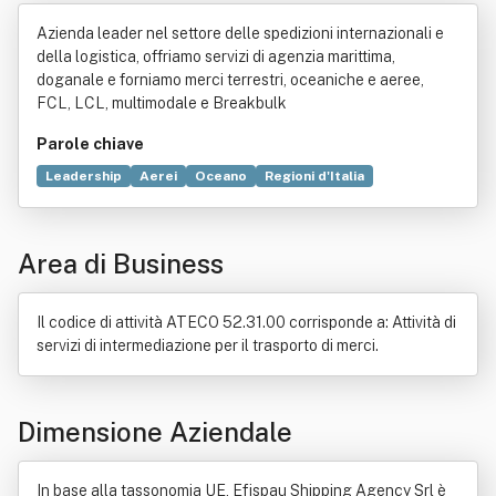
ncy Srl
Azienda leader nel settore delle spedizioni internazionali e
della logistica, offriamo servizi di agenzia marittima,
doganale e forniamo merci terrestri, oceaniche e aeree,
FCL, LCL, multimodale e Breakbulk
Parole chiave
Leadership
Aerei
Oceano
Regioni d'Italia
Settore primario
Industria
Logistica
Dogana
Merci
Unione europea
Mare
Trasporto
Armatore
Base
Area di Business
Cambiale
Comune
Consorzio
Convenzione (diritto)
Guardia di Finanza
Nave
Porto
Prefettura (Italia)
Il codice di attività ATECO 52.31.00 corrisponde a: Attività di
servizi di intermediazione per il trasporto di merci.
Dimensione Aziendale
In base alla tassonomia UE, Efispau Shipping Agency Srl è