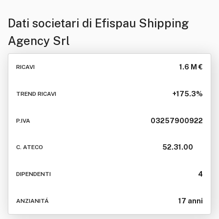
Dati societari di
Efispau Shipping
Agency Srl
1.6 M €
RICAVI
+175.3%
TREND RICAVI
03257900922
P.IVA
52.31.00
C. ATECO
4
DIPENDENTI
17 anni
ANZIANITÁ