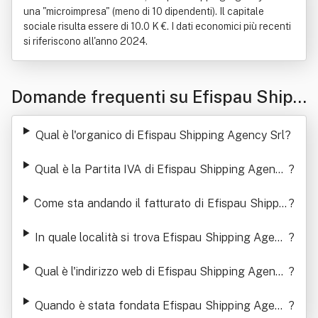
una "microimpresa" (meno di 10 dipendenti). Il capitale
sociale risulta essere di 10.0 K €. I dati economici più recenti
si riferiscono all'anno 2024.
Domande frequenti su Efispau Shipp
ing Agency Srl
Qual è l'organico di Efispau Shipping Agency Srl
?
Qual è la Partita IVA di Efispau Shipping Agency
?
Srl
Come sta andando il fatturato di Efispau Shippin
?
g Agency Srl
In quale località si trova Efispau Shipping Agenc
?
y Srl
Qual è l'indirizzo web di Efispau Shipping Agency
?
Srl
Quando è stata fondata Efispau Shipping Agenc
?