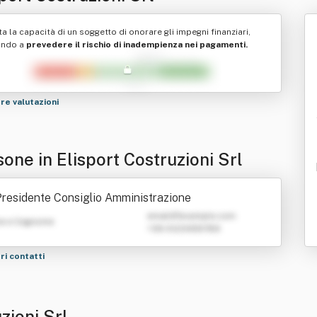
ta la capacità di un soggetto di onorare gli impegni finanziari,
ando a
prevedere il rischio di inadempienza nei pagamenti.
tre valutazioni
one in Elisport Costruzioni Srl
residente Consiglio Amministrazione
emailATexample.com
e e Cognome
+39 0123456789
tri contatti
zioni Srl