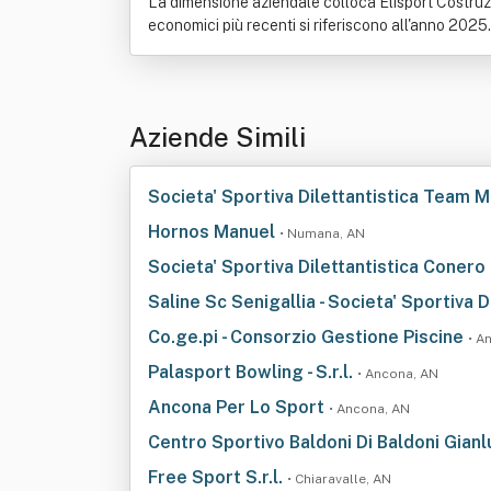
La dimensione aziendale colloca Elisport Costruzio
economici più recenti si riferiscono all'anno 2025.
Aziende Simili
Societa' Sportiva Dilettantistica Team M
Hornos Manuel
• Numana, AN
Societa' Sportiva Dilettantistica Conero 
Saline Sc Senigallia - Societa' Sportiva Dil
Co.ge.pi - Consorzio Gestione Piscine
• A
Palasport Bowling - S.r.l.
• Ancona, AN
Ancona Per Lo Sport
• Ancona, AN
Centro Sportivo Baldoni Di Baldoni Gianlu
Free Sport S.r.l.
• Chiaravalle, AN