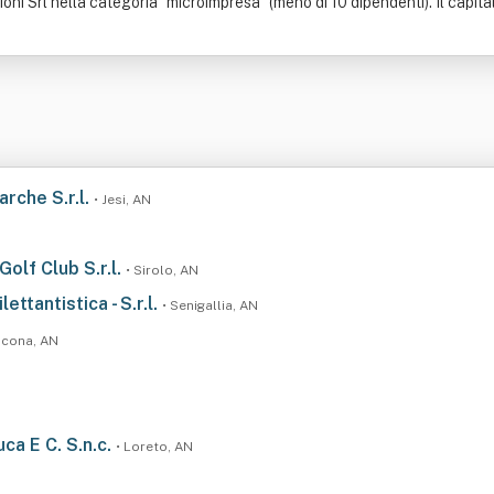
ni Srl nella categoria "microimpresa" (meno di 10 dipendenti). Il capital
arche S.r.l.
• Jesi, AN
Golf Club S.r.l.
• Sirolo, AN
ettantistica - S.r.l.
• Senigallia, AN
ncona, AN
ca E C. S.n.c.
• Loreto, AN