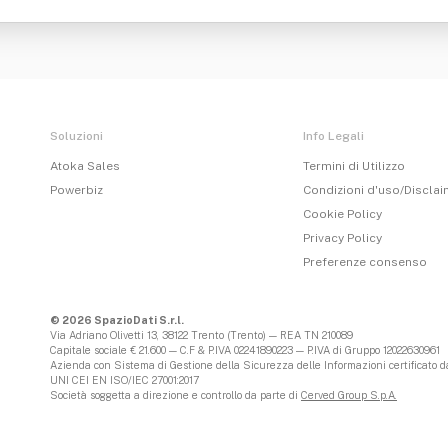
Soluzioni
Info Legali
Atoka Sales
Termini di Utilizzo
Powerbiz
Condizioni d'uso/Discla
Cookie Policy
Privacy Policy
Preferenze consenso
© 2026 SpazioDati S.r.l.
Via Adriano Olivetti 13, 38122 Trento (Trento) — REA TN 210089
Capitale sociale € 21.600 — C.F & P.IVA 02241890223 — P.IVA di Gruppo 12022630961
Azienda con Sistema di Gestione della Sicurezza delle Informazioni certificato da
UNI CEI EN ISO/IEC 27001:2017
Società soggetta a direzione e controllo da parte di
Cerved Group S.p.A.