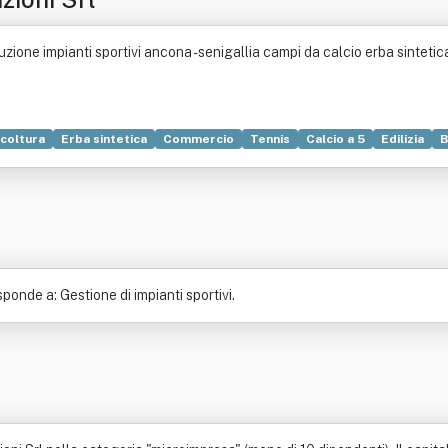
zione impianti sportivi ancona - senigallia campi da calcio erba sintetica
coltura
Erba sintetica
Commercio
Tennis
Calcio a 5
Edilizia
B
one di energia elettrica
Fognatura
Legno lamellare
Macchina
Ma
onde a: Gestione di impianti sportivi.