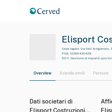
Elisport Cos
Sede legale:
Via Dell' Artigianato,
P.IVA:
00961430428
93.11
:
Gestione di impianti sportivi
Overview
Aziende simili
Persone
Dati societari di
Affi
Elisport Costruzioni
Elis