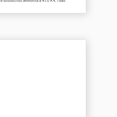
e sottoscritto ammonta a 47.0 K €. I dati