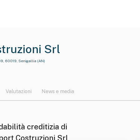
truzioni Srl
 39, 60019, Senigallia (AN)
Valutazioni
News e media
dabilità creditizia di
port Costruzioni Srl