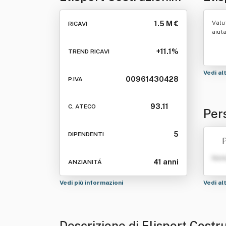
Srl
Valu
1.5 M €
RICAVI
aiut
+11.1%
TREND RICAVI
Vedi al
00961430428
P.IVA
93.11
C. ATECO
Pers
5
DIPENDENTI
P
Nom
41 anni
ANZIANITÁ
Vedi più informazioni
Vedi al
Descrizione di Elisport Costru